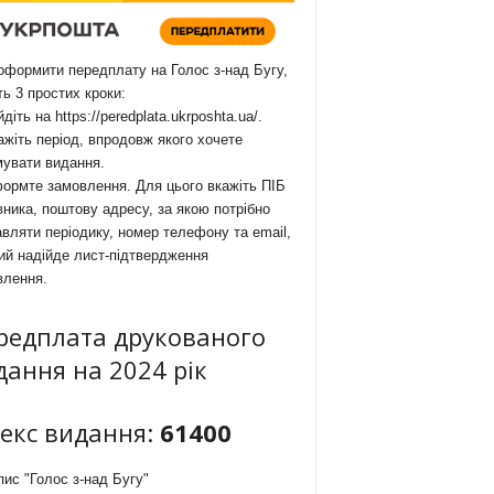
формити передплату на Голос з-над Бугу,
ть 3 простих кроки:
йдіть на
https://peredplata.ukrposhta.ua/
.
ажіть період, впродовж якого хочете
мувати видання.
ормте замовлення. Для цього вкажіть ПІБ
ника, поштову адресу, за якою потрібно
вляти періодику, номер телефону та email,
ий надійде лист-підтвердження
влення.
редплата друкованого
дання на 2024 рік
декс видання:
61400
ис "Голос з-над Бугу"