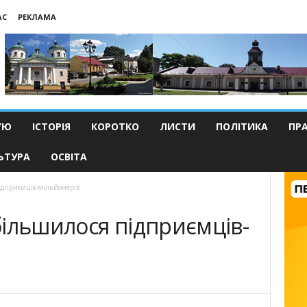
АС
РЕКЛАМА
’Ю
ІСТОРІЯ
КОРОТКО
ЛИСТИ
ПОЛІТИКА
ПР
ЬТУРА
ОСВІТА
ідприємців-мільйонерів
ільшилося підприємців-