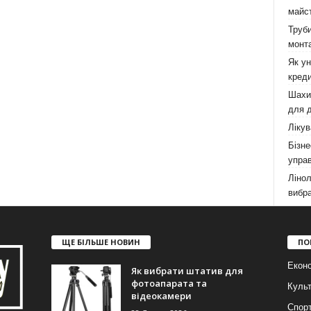
майст
Труби
монта
Як у
креди
Шахи,
для д
Лікув
Бізне
управ
Лінол
вибра
ЩЕ БІЛЬШЕ НОВИН
ПО
Еконо
Як вибрати штатив для
фотоапарата та
Куль
відеокамери
Спор