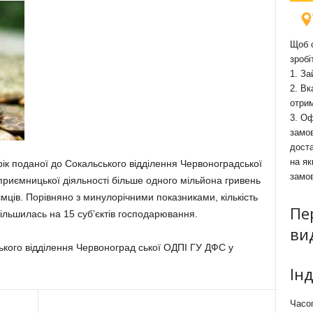
Щоб о
зробі
1. За
2. Вк
отри
3. Оф
замов
доста
на як
 рік поданої до Сокальського відділення Червоноградської
замо
приємницької діяльності більше одного мільйона гривень
мців. Порівняно з минулорічними показниками, кількість
Пе
ільшилась на 15 суб’єктів господарювання.
ви
ого відділення Червоноград ської ОДПІ ГУ ДФС у
Ін
Часоп