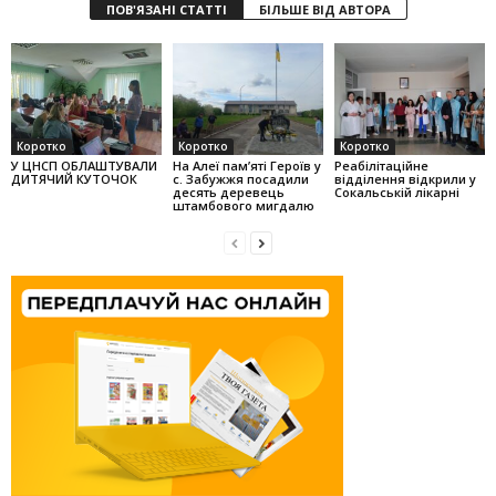
ПОВ'ЯЗАНІ СТАТТІ
БІЛЬШЕ ВІД АВТОРА
Коротко
Коротко
Коротко
У ЦНСП ОБЛАШТУВАЛИ
На Алеї па­м’яті Героїв у
Реабілітаційне
ДИТЯЧИЙ КУТОЧОК
с. Забужжя поса­дили
відділення відкрили у
десять деревець
Сокальській лікарні
штамбо­вого мигдалю