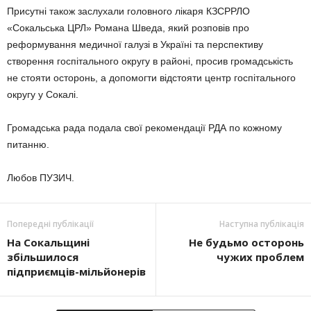
Присутні також заслухали головного лікаря КЗСРРЛО
«Сокальська ЦРЛ» Романа Шведа, який розповів про
реформування медичної галузі в Україні та перспективу
створення госпітального округу в районі, просив громадськість
не стояти осторонь, а допомогти відстояти центр госпітального
округу у Сокалі.
Громадська рада подала свої рекомендації РДА по кожному
питанню.
Любов ПУЗИЧ.
Попередні публікації
Наступна публікація
На Сокальщині
Не будьмо осторонь
збільшилося
чужих проблем
підприємців-мільйонерів