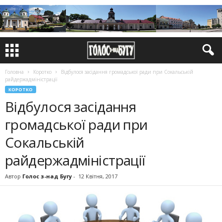
Головна
Коротко
Відбулося засідання громадської ради при Сокальській
райдержадміністрації
КОРОТКО
Відбулося засідання
громадської ради при
Сокальській
райдержадміністрації
Автор
Голос з-над Бугу
-
12 Квітня, 2017