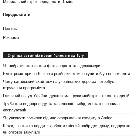
Мінімальний строк передплати:
1 міс.
Передплатити
Про нас
Реклама
Стрічка останніх новин Голос з-над Бугу
Як вибрати штатив для фотоапарата та відеокамери
Електромотори на E-Tron з розборки: можна купити б/у і не пожаліти
Чому китайський «хайтек» на українських дорогах потребує
втручання програміста
Глиняний посуд України: душа землі, руки майстрів і тепло традицій
Труби для водопроводу та каналізації: вибір, монтаж і правила
експлуатації
Як уникнути помилок під час оформлення кредиту в Amigo
Шахи, шашки та нарди: як обрати якісний набір для дому, подарунка
чи оптової закупівлі