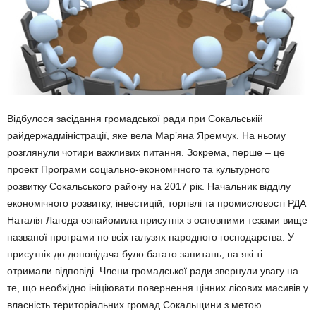
Відбулося засідання громадської ради при Сокальській
райдержадміністрації, яке вела Мар’яна Яремчук. На ньому
розглянули чотири важливих питання. Зокрема, перше – це
проект Програми соціально-економічного та культурного
розвитку Сокальського району на 2017 рік. Начальник відділу
економічного розвитку, інвестицій, торгівлі та промисловості РДА
Наталія Лагода ознайомила присутніх з основними тезами вище
названої програми по всіх галузях народного господарства. У
присутніх до доповідача було багато запитань, на які ті
отримали відповіді. Члени громадської ради звернули увагу на
те, що необхідно ініціювати повернення цінних лісових масивів у
власність територіальних громад Сокальщини з метою