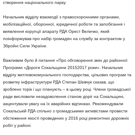
створення національного парку.
Начальник відділу взаємодії з правоохоронними органами,
мобілізаційної, оборонної, юридичної роботи та запобігання і
виявлення корупції апарату РДА Орест Величко, який
поінформував про набір громадян на службу за контрактом у
Збройні Сили України.
Важливим було й питання «Про обговорення змін до районної
Програми «Дороги Сокальщини 20152017 роки». Начальник
відділу житловокомунального господарства, цільових програм та
розвитку інфраструктури РДА Степан Шевчук сказав, що
зроблено торік і що планують – в цьому році. Члени громадської
ради висловили незадоволення станом доріг на Сокальщині,
акцентували увагу на їх аварійних відтинках. Рекомендували
Сокальській РДА спільно з громадськими активістами провести
обстеження якості проведених у 2016 році ремонтних дорожніх
робіт у районі.