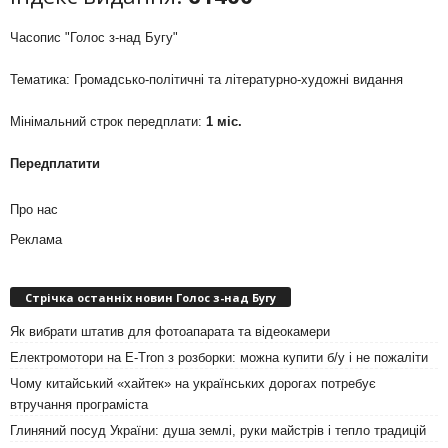
Часопис "Голос з-над Бугу"
Тематика: Громадсько-політичні та літературно-художні видання
Мінімальний строк передплати:
1 міс.
Передплатити
Про нас
Реклама
Стрічка останніх новин Голос з-над Бугу
Як вибрати штатив для фотоапарата та відеокамери
Електромотори на E-Tron з розборки: можна купити б/у і не пожаліти
Чому китайський «хайтек» на українських дорогах потребує
втручання програміста
Глиняний посуд України: душа землі, руки майстрів і тепло традицій