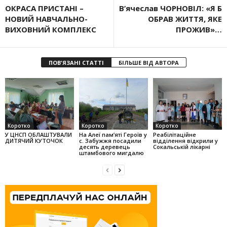
ОКРАСА ПРИСТАНІ –
В’ячеслав ЧОРНОВІЛ: «Я Б
НОВИЙ НАВЧАЛЬНО-
ОБРАВ ЖИТТЯ, ЯКЕ
ВИХОВНИЙ КОМПЛЕКС
ПРОЖИВ»…
ПОВ'ЯЗАНІ СТАТТІ
БІЛЬШЕ ВІД АВТОРА
Коротко
Коротко
Коротко
У ЦНСП ОБЛАШТУВАЛИ
На Алеї па­м’яті Героїв у
Реабілітаційне
ДИТЯЧИЙ КУТОЧОК
с. Забужжя поса­дили
відділення відкрили у
десять деревець
Сокальській лікарні
штамбо­вого мигдалю