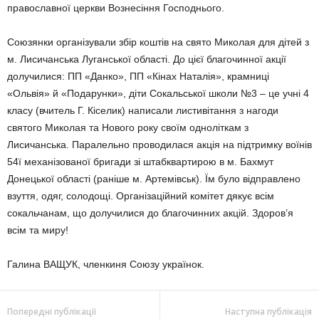
православної церкви Вознесіння Господнього.
Союзянки організували збір коштів на свято Миколая для дітей з
м. Лисичанська Луганської області. До цієї благочинної акції
долучилися: ПП «Данко», ПП «Кінах Наталія», крамниці
«Ольвія» й «Подарунки», діти Сокальської школи №3 – це учні 4
класу (вчитель Г. Кіселик) написали листивітання з нагоди
святого Миколая та Нового року своїм одноліткам з
Лисичанська. Паралельно проводилася акція на підтримку воїнів
54ї механізованої бригади зі штабквартирою в м. Бахмут
Донецької області (раніше м. Артемівськ). Їм було відправлено
взуття, одяг, солодощі. Організаційний комітет дякує всім
сокальчанам, що долучилися до благочинних акцій. Здоров’я
всім та миру!
Галина ВАЩУК, членкиня Союзу українок.
Попередні публікації
Наступна публікація