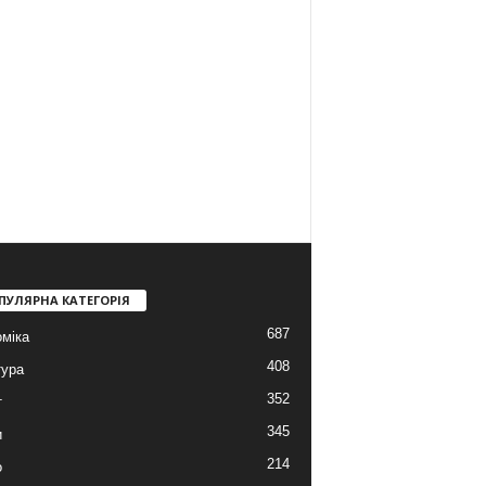
ПУЛЯРНА КАТЕГОРІЯ
687
міка
408
тура
352
т
345
и
214
о