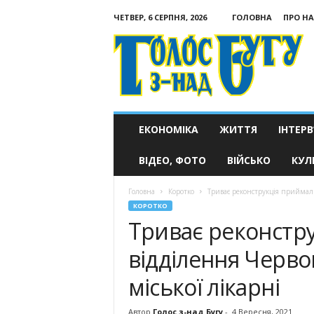
ЧЕТВЕР, 6 СЕРПНЯ, 2026
ГОЛОВНА
ПРО НА
Голос
з-
над
Бугу
ЕКОНОМІКА
ЖИТТЯ
ІНТЕРВ
ВІДЕО, ФОТО
ВІЙСЬКО
КУЛ
Головна
Коротко
Триває реконструкція приймаль
КОРОТКО
Триває реконстр
відділення Черво
міської лікарні
Автор
Голос з-над Бугу
-
4 Вересня, 2021