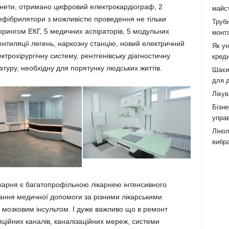
інети, отримано цифровий електрокардіограф, 2
майст
ефібрилятори з можливістю проведення не тільки
Труби
торингом ЕКГ, 5 медичних аспіраторів, 5 модульних
монта
ентиляції легень, наркозну станцію, новий електричний
Як у
трохірургічну систему, рентгенівську діагностичну
креди
туру, необхідну для порятунку людських життів.
Шахи,
для д
Лікув
Бізне
управ
Лінол
вибра
карня є багатопрофільною лікарнею інтенсивного
адання медичної допомоги за різними лікарськими
з мозковим інсультом. І дуже важливо що в ремонт
ційних каналів, каналізаційних мереж, системи