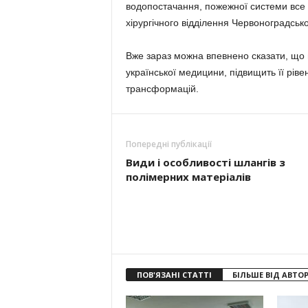
водопостачання, пожежної системи все 
хірургічного відділення Червоноградсько
Вже зараз можна впевнено сказати, що 
української медицини, підвищить її рі
трансформацій.
Попередні публікації
Види і особливості шлангів з
полімерних матеріалів
ПОВ'ЯЗАНІ СТАТТІ
БІЛЬШЕ ВІД АВТО