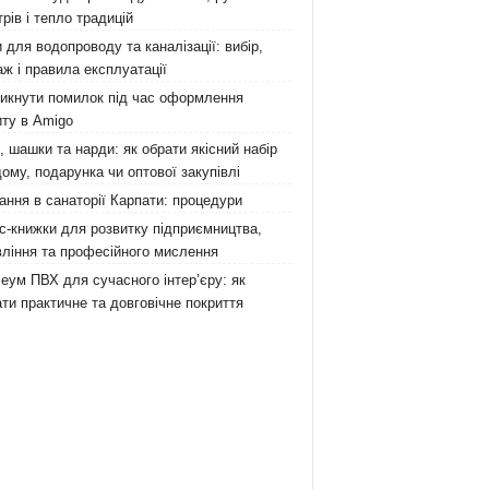
рів і тепло традицій
 для водопроводу та каналізації: вибір,
ж і правила експлуатації
никнути помилок під час оформлення
ту в Amigo
 шашки та нарди: як обрати якісний набір
ому, подарунка чи оптової закупівлі
ання в санаторії Карпати: процедури
с-книжки для розвитку підприємництва,
ління та професійного мислення
еум ПВХ для сучасного інтер’єру: як
ти практичне та довговічне покриття