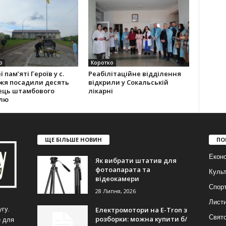
о
Коротко
 па­м’яті Героїв у с.
Реабілітаційне відділення
я поса­дили десять
відкрили у Сокальській
ець штамбо­вого
лікарні
лю
ЩЕ БІЛЬШЕ НОВИН
ПО
Еконо
Як вибрати штатив для
фотоапарата та
Куль
відеокамери
Спор
28 Липня, 2026
Лист
Електромотори на E-Tron з
гу.
Свят
розборки: можна купити б/
е для