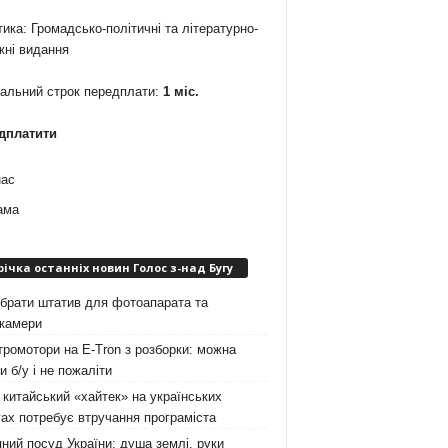
ика: Громадсько-політичні та літературно-
жні видання
мальний строк передплати:
1 міс.
дплатити
нас
ама
річка останніх новин Голос з-над Бугу
брати штатив для фотоапарата та
окамери
ромотори на E-Tron з розборки: можна
и б/у і не пожаліти
китайський «хайтек» на українських
ах потребує втручання програміста
ний посуд України: душа землі, руки