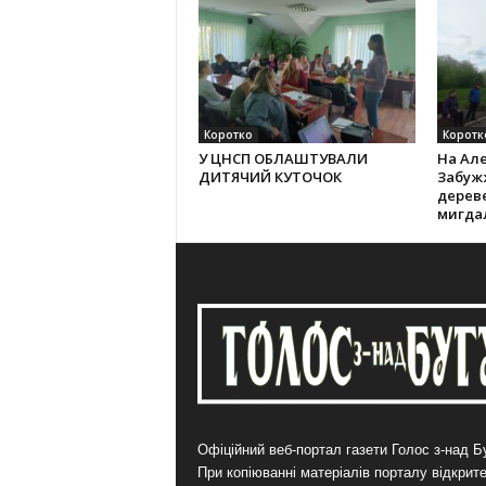
Коротко
Коротк
У ЦНСП ОБЛАШТУВАЛИ
На Алеї
ДИТЯЧИЙ КУТОЧОК
Забужж
дерев
мигда
Офіційний веб-портал газети Голос з-над Бу
При копіюванні матеріалів порталу відкрит