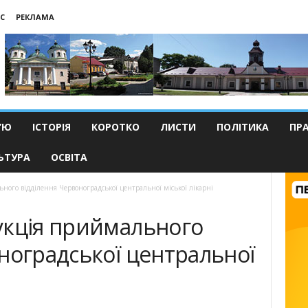
С
РЕКЛАМА
’Ю
ІСТОРІЯ
КОРОТКО
ЛИСТИ
ПОЛІТИКА
ПР
ЬТУРА
ОСВІТА
ного відділення Червоноградської центральної міської лікарні
укція приймального
ноградської центральної