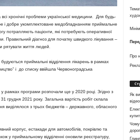
Темат
худо
 всі хронічні проблеми української медицини. Для будь-
торе і добре укомплектоване медобладнанням приймальне
Міні
ргу потрапляють пацієнти, які потребують оперативної
ини. Правильний діагноз для початку швидкого лікування –
Пере
ли рятувати життя людей.
Про 
о будуються приймальні відділення лікарень в рамках
Рекл
ництво” і до списку ввійшла Червоноградська
Ст
у рамках програми розпочали ще у 2020 році. Згідно з
Як ви
1 грудня 2021 року. Загальна вартість робіт склала
віде
ня виділялося з трьох бюджетів – державного, обласного
Елект
купит
Чому 
вний корпус, естакади для автомобілів, покрівлю та
дорог
кож у приймальному відділенні оновили реєстратуру,
Глиня