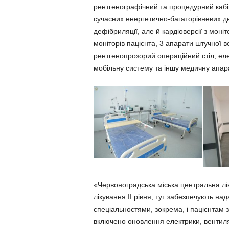
рентгенографічний та процедурний каб
сучасних енергетично-багаторівневих д
дефібриляції, але й кардіоверсії з моні
моніторів пацієнта, 3 апарати штучної в
рентгенопрозорий операційний стіл, елек
мобільну систему та іншу медичну апара
«Червоноградська міська центральна лі
лікування II рівня, тут забезпечують н
спеціальностями, зокрема, і пацієнтам 
включено оновлення електрики, вентиля