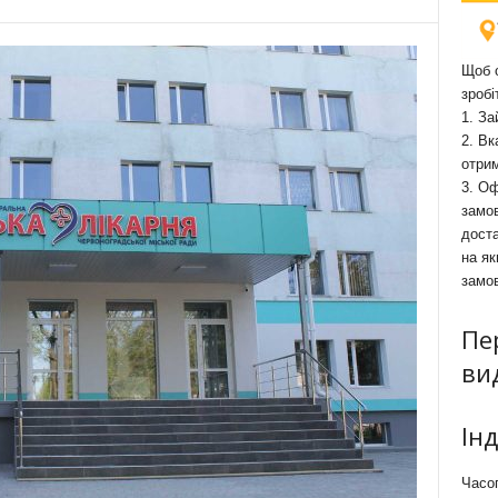
Щоб о
зробі
1. За
2. Вк
отри
3. Оф
замов
доста
на як
замо
Пе
ви
Ін
Часоп