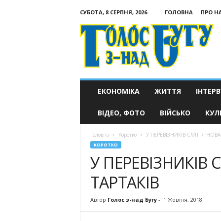
СУБОТА, 8 СЕРПНЯ, 2026
ГОЛОВНА
ПРО Н
Голос
з-
над
Бугу
ЕКОНОМІКА
ЖИТТЯ
ІНТЕРВ
ВІДЕО, ФОТО
ВІЙСЬКО
КУЛ
Головна
Коротко
У ПЕРЕВІЗНИКІВ СМІТТЯ НОВА
КОРОТКО
У ПЕРЕВІЗНИКІВ 
ТАРТАКІВ
Автор
Голос з-над Бугу
-
1 Жовтня, 2018