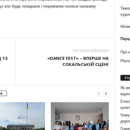
що зло буде покаране і перевізник понесе належну
Темат
худо
Міні
Пере
Наступна публікація
Про 
 13
«DANCE FEST» – ВПЕРШЕ НА
Рекл
СОКАЛЬСЬКІЙ СЦЕНІ
Ст
Як ви
РА
віде
Елект
купит
Чому 
дорог
Глиня