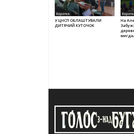
Коротко
Коротк
У ЦНСП ОБЛАШТУВАЛИ
На Алеї
ДИТЯЧИЙ КУТОЧОК
Забужж
дерев
мигда