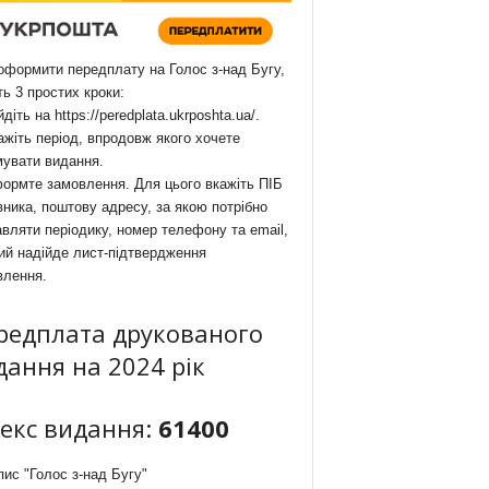
формити передплату на Голос з-над Бугу,
ть 3 простих кроки:
йдіть на
https://peredplata.ukrposhta.ua/
.
ажіть період, впродовж якого хочете
мувати видання.
ормте замовлення. Для цього вкажіть ПІБ
ника, поштову адресу, за якою потрібно
вляти періодику, номер телефону та email,
ий надійде лист-підтвердження
влення.
редплата друкованого
дання на 2024 рік
декс видання:
61400
ис "Голос з-над Бугу"