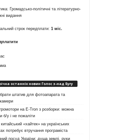
ика: Громадсько-політичні та літературно-
жні видання
мальний строк передплати:
1 міс.
дплатити
нас
ама
річка останніх новин Голос з-над Бугу
брати штатив для фотоапарата та
окамери
ромотори на E-Tron з розборки: можна
и б/у і не пожаліти
китайський «хайтек» на українських
ах потребує втручання програміста
ний посуд України: душа землі, руки