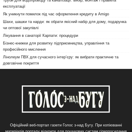
Труби для водопроводу та каналізації: вибір, монтаж і правила
експлуатації
Як уникнути помилок під час оформлення кредиту в Amigo
Шахи, шашки та нарди: як обрати якісний набір для дому, подарунка
чи оптової закупівлі
Лікування в санаторії Карпати: процедури
Бізнес-книжки для розвитку підприємництва, управління та
професійного мислення
Лінолеум ПВХ для сучасного інтер’єру: як вибрати практичне та
довговічне покриття
Офіційний веб-портал газети Голос з-над Бугу. При копіюванні
матеріалів порталу відкрите для пошукових систем гіперпосилання