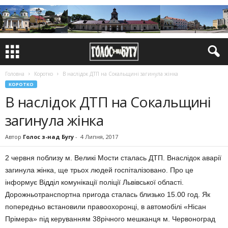
Головна
Коротко
В наслідок ДТП на Сокальщині загинула жінка
КОРОТКО
В наслідок ДТП на Сокальщині
загинула жінка
Автор
Голос з-над Бугу
-
4 Липня, 2017
2 червня поблизу м. Великі Мости сталась ДТП. Внаслідок аварії
загинула жінка, ще трьох людей госпіталізовано. Про це
інформує Відділ комунікації поліції Львівської області.
Дорожньотранспортна пригода сталась близько 15.00 год. Як
попередньо встановили правоохоронці, в автомобілі «Нісан
Прімера» під керуванням 38річного мешканця м. Червоноград