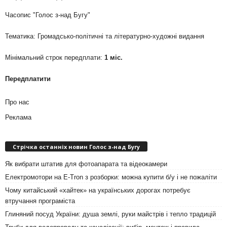
Часопис "Голос з-над Бугу"
Тематика: Громадсько-політичні та літературно-художні видання
Мінімальний строк передплати:
1 міс.
Передплатити
Про нас
Реклама
Стрічка останніх новин Голос з-над Бугу
Як вибрати штатив для фотоапарата та відеокамери
Електромотори на E-Tron з розборки: можна купити б/у і не пожаліти
Чому китайський «хайтек» на українських дорогах потребує
втручання програміста
Глиняний посуд України: душа землі, руки майстрів і тепло традицій