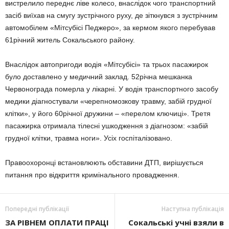
вистрелило переднє ліве колесо, внаслідок чого транспортний
засіб виїхав на смугу зустрічного руху, де зіткнувся з зустрічним
автомобілем «Мітсубісі Педжеро», за кермом якого перебував
61річний житель Сокальського району.
Внаслідок автопригоди водія «Мітсубісі» та трьох пасажирок
було доставлено у медичний заклад. 52річна мешканка
Червонограда померла у лікарні. У водія транспортного засобу
медики діагностували «черепномозкову травму, забій грудної
клітки», у його 60річної дружини – «перелом ключиці». Третя
пасажирка отримала тілесні ушкодження з діагнозом: «забій
грудної клітки, травма ноги». Усіх госпіталізовано.
Правоохоронці встановлюють обставини ДТП, вирішується
питання про відкриття кримінального провадження.
Попередні публікації
Наступна публікація
ЗА РІВНЕМ ОПЛАТИ ПРАЦІ
Сокальські учні взяли в