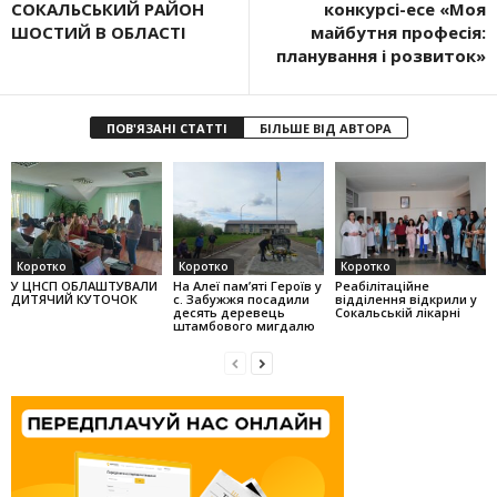
СОКАЛЬСЬКИЙ РАЙОН
конкурсі-есе «Моя
ШОСТИЙ В ОБЛАСТІ
майбутня професія:
планування і розвиток»
ПОВ'ЯЗАНІ СТАТТІ
БІЛЬШЕ ВІД АВТОРА
Коротко
Коротко
Коротко
У ЦНСП ОБЛАШТУВАЛИ
На Алеї па­м’яті Героїв у
Реабілітаційне
ДИТЯЧИЙ КУТОЧОК
с. Забужжя поса­дили
відділення відкрили у
десять деревець
Сокальській лікарні
штамбо­вого мигдалю