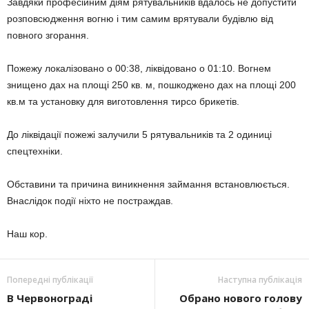
Завдяки професійним діям рятувальників вдалось не допустити
розповсюдження вогню і тим самим врятували будівлю від
повного згорання.
Пожежу локалізовано о 00:38, ліквідовано о 01:10. Вогнем
знищено дах на площі 250 кв. м, пошкоджено дах на площі 200
кв.м та установку для виготовлення тирсо брикетів.
До ліквідації пожежі залучили 5 рятувальників та 2 одиниці
спецтехніки.
Обставини та причина виникнення займання встановлюється.
Внаслідок події ніхто не постраждав.
Наш кор.
Попередні публікації
Наступна публікація
В Червонограді
Обрано нового голову