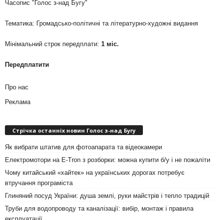
Часопис "Голос з-над Бугу"
Тематика: Громадсько-політичні та літературно-художні видання
Мінімальний строк передплати:
1 міс.
Передплатити
Про нас
Реклама
Стрічка останніх новин Голос з-над Бугу
Як вибрати штатив для фотоапарата та відеокамери
Електромотори на E-Tron з розборки: можна купити б/у і не пожаліти
Чому китайський «хайтек» на українських дорогах потребує
втручання програміста
Глиняний посуд України: душа землі, руки майстрів і тепло традицій
Труби для водопроводу та каналізації: вибір, монтаж і правила
експлуатації