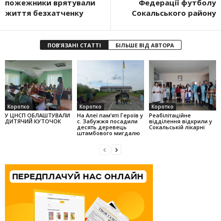
пожежники врятували
Федерації футболу
життя безхатченку
Сокальського району
ПОВ'ЯЗАНІ СТАТТІ
БІЛЬШЕ ВІД АВТОРА
Коротко
Коротко
Коротко
У ЦНСП ОБЛАШТУВАЛИ
На Алеї па­м’яті Героїв у
Реабілітаційне
ДИТЯЧИЙ КУТОЧОК
с. Забужжя поса­дили
відділення відкрили у
десять деревець
Сокальській лікарні
штамбо­вого мигдалю