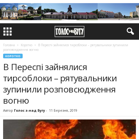
Головна
Коротко
В Переспі зайнялися тирсоблоки – рятувальники зупинили
розповсюдження вогню
КОРОТКО
В Переспі зайнялися
тирсоблоки – рятувальники
зупинили розповсюдження
вогню
Автор
Голос з-над Бугу
-
11 Березня, 2019