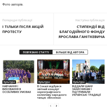
Фото авторів.
Попередні публікації
Наступна публікація
І ТІЛЬКИ ПІСЛЯ АКЦІЙ
СТИПЕНДІЇ ВІД
ПРОТЕСТУ
БЛАГОДІЙНОГО ФОНДУ
ЯРОСЛАВА ГАНІТКЕВИЧА
ПОВ'ЯЗАНІ СТАТТІ
БІЛЬШЕ ВІД АВТОРА
Культура
Культура
Культура
НАВЧАННЯ І
В Сокалі відбувся
ВІДДАЛИ ШАНУ
ВИХОВАННЯ В
звітний концерт
ЗАХИСНИКАМ І
ОСОБЛИВИХ УМОВАХ
хореографічного
ПІДТРИМАЛИ
колек­тиву народного
УКРАЇНСЬКІ ТРАДИЦІЇ
танцю «Веселка»