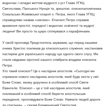
водночас і складні життєві мудрості з уст Глави УГКЦ
Святослава, Папського Нунція та, зрештою, єпископапомічника
Сокальсько-Жовківської єпархії о. Петра, якого Глава УГКЦ
справедливо назвав «скелею». Єпископ Петро справив
враження простої, порядної і водночас освіченої та мудрої
людини! Він просто та щиро спілкувався з парафіянами.
У своїй проповіді Предстоятель зауважив, що перед нашими
очима Христос покликав до єпископського служіння, настановив
пастирем для українського народу ще одного свого слугу. Ми
стали свідками хіротонії нашого співбрата владики єпископа
Петра.
Хто такий єпископ? Це є наслідник апостолів. «Сьогодні ми
отримали нового наслідника апостолів, який буде нести у світ
Боже Слово, якому доручено в особливий спосіб Святе
Євангеліє. Єпископ – це є той наслідник апостолів, який
покликаний в особливий спосіб берегти апостольське
передання, проповідувати Боже Слово. Навчати людей дороги
до спасіння», – сказав Блаженніший Святослав.