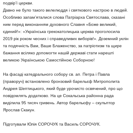
подвір’ї церкви.
Давно не було такого велелюддя і святкового настрою в людей.
Особливо запам’яталися слова Патріарха Святослава, сказані
ним перед виконанням духовного Славня «Боже великий,
єдиний!»: «Українська грекокатолицька церква проголосила
2019 рік роком чесних і справедливих виборів!». Доземний уклін
та подячність Вам, Ваше Блаженство, за патріотизм та щире
бажання всіляко допомогти нашій державі стати нарешті
великою Українською Самостійною Соборною!
На фасаді катедрального собору св. ап. Петра і Павла
(праворуч) встановлено бронзовий барельєф Митрополита
Андрея Шептицького, який буде урочисто освячений, про що
повідомлять додатково. На це Сокальська районна рада
виділила 95 тисяч гривень. Автор барельєфу – скульптор
Ярослав Скакун.
Підготували Юлія СОРОЧУК та Василь СОРОЧУК.