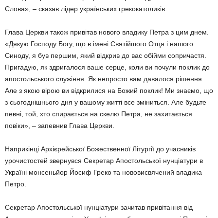
Слова», – сказав лідер українських грекокатоликів.
Глава Церкви також привітав нового владику Петра з цим днем.
«Дякую Господу Богу, що в імені Святійшого Отця і нашого
Синоду, я був першим, який відкрив до вас обійми сопричастя.
Пригадую, як здригалося ваше серце, коли ви почули поклик до
апостольського служіння. Як непросто вам давалося рішення.
Але з якою вірою ви відкрилися на Божий поклик! Ми знаємо, що
з сьогоднішнього дня у вашому житті все зміниться. Але будьте
певні, той, хто спирається на скелю Петра, не захитається
повіки», – запевнив Глава Церкви.
Наприкінці Архієрейської Божественної Літургії до учасників
урочистостей звернувся Секретар Апостольської нунціатури в
Україні монсеньйор Йосиф Греко та нововисвячений владика
Петро.
Секретар Апостольської нунціатури зачитав привітання від