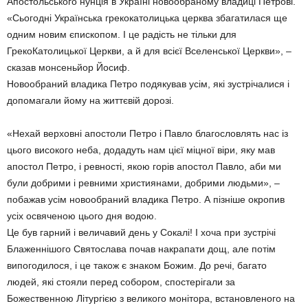
Апостольського нунція в Україні новообраному владиці Петрові.
«Сьогодні Українська грекокатолицька церква збагатилася ще
одним новим єпископом. І це радість не тільки для
ГрекоКатолицької Церкви, а й для всієї Вселенської Церкви», –
сказав монсеньйор Йосиф.
Новообраний владика Петро подякував усім, які зустрічалися і
допомагали йому на життєвій дорозі.
«Нехай верховні апостоли Петро і Павло благословлять нас із
цього високого неба, додадуть нам цієї міцної віри, яку мав
апостол Петро, і ревності, якою горів апостол Павло, аби ми
були добрими і ревними християнами, добрими людьми», –
побажав усім новообраний владика Петро. А пізніше окропив
усіх освяченою цього дня водою.
Це був гарний і величавий день у Сокалі! І хоча при зустрічі
Блаженнішого Святослава почав накрапати дощ, але потім
випогодилося, і це також є знаком Божим. До речі, багато
людей, які стояли перед собором, спостерігали за
Божественною Літургією з великого монітора, встановленого на