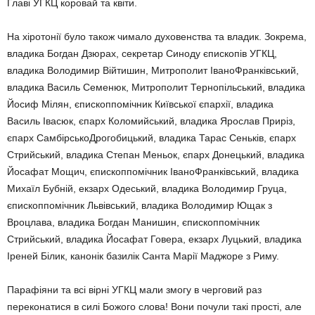
Главі УГКЦ коровай та квіти.
На хіротонії було також чимало духовенства та владик. Зокрема,
владика Богдан Дзюрах, секретар Синоду єпископів УГКЦ,
владика Володимир Війтишин, Митрополит ІваноФранківський,
владика Василь Семенюк, Митрополит Тернопільський, владика
Йосиф Мілян, єпископпомічник Київської єпархії, владика
Василь Івасюк, єпарх Коломийський, владика Ярослав Приріз,
єпарх СамбірськоДрогобицький, владика Тарас Сеньків, єпарх
Стрийський, владика Степан Меньок, єпарх Донецький, владика
Йосафат Мощич, єпископпомічник ІваноФранківський, владика
Михаїл Бубній, екзарх Одеський, владика Володимир Груца,
єпископпомічник Львівський, владика Володимир Ющак з
Вроцлава, владика Богдан Манишин, єпископпомічник
Стрийський, владика Йосафат Говера, екзарх Луцький, владика
Іреней Білик, канонік базилік Санта Марії Маджоре з Риму.
Парафіяни та всі вірні УГКЦ мали змогу в черговий раз
переконатися в силі Божого слова! Вони почули такі прості, але