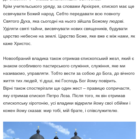
Крім учительського уряду, за словами Архієрея, єпископ має ще
освячувати Божий народ. Себто передавати всю повноту
Святого Духа, яка сьогодні на нього зійшла Божому людові.
Уділяти святі тайни, висвячувати нових священиків, будувати
царство небесне на землі. Царство Боже, яке вже є між нами, як
каже Христос.
Новообраний владика також отримав єпископський жезл, який є
знаком особливого пастирського служіння, служіння, яке ми
називаємо, управляти. Тобто вести за собою до Бога, до вічного
життя тих людей, ті душі, які Господь Бог йому повірить.
Вірні також спостерігали ще один жест – правицю сопричастя,
яку отримав єпископ Петро Лоза. Після того, як він отримав
єпископську хіротонію, усі владики відкрили йому свої обійми і
кожен йому сказав: мир тобі, мій брате, і співслужителю.