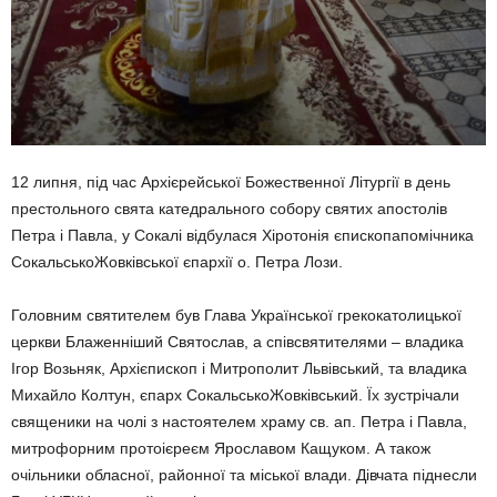
12 липня, під час Архієрейської Божественної Літургії в день
престольного свята катедрального собору святих апостолів
Петра і Павла, у Сокалі відбулася Хіротонія єпископапомічника
СокальськоЖовківської єпархії о. Петра Лози.
Головним святителем був Глава Української грекокатолицької
церкви Блаженніший Святослав, а співсвятителями – владика
Ігор Возьняк, Архієпископ і Митрополит Львівський, та владика
Михайло Колтун, єпарх СокальськоЖовківський. Їх зустрічали
священики на чолі з настоятелем храму св. ап. Петра і Павла,
митрофорним протоієреєм Ярославом Кащуком. А також
очільники обласної, районної та міської влади. Дівчата піднесли