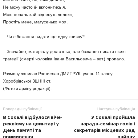
Не можу часто їй вклонитись я.
Мою печаль хай віднесуть лелеки,
Простіть мене, матусенько моя.
– Чи є бажання видати ще одну книжку?
– Звичайно, матеріалу достатньо, але бажання писати після
трагедії (смерті чоловіка Івана Васильовича – авт.) пропало.
Розмову записав Ростислав ДМИТРУК, учень 11 класу
Хоробрівської ЗШ IIII ст.
(Фото з архіву редакції).
Попередні публікації
Наступна публікація
В Сокалі відбулося віче-
У Сокалі пройшла
реквієму на цвинтарі у
нарада-семінар голів і
День пам’яті та
секретарів місцевих рад
примирення
району