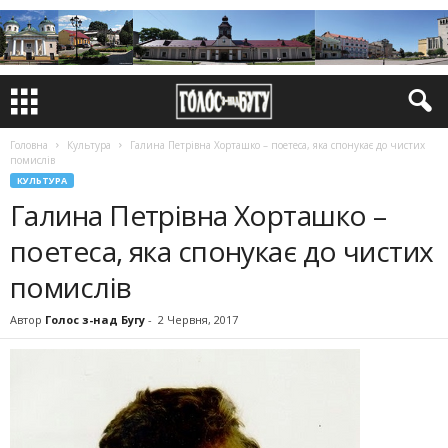
Головна
Культура
Галина Петрівна Хорташко – поетеса, яка спонукає до чистих
помислів
КУЛЬТУРА
Галина Петрівна Хорташко –
поетеса, яка спонукає до чистих
помислів
Автор
Голос з-над Бугу
-
2 Червня, 2017