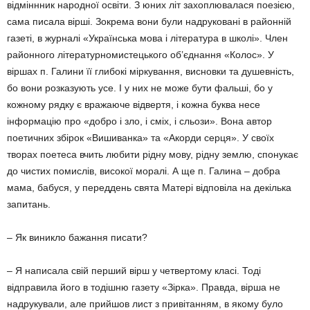
відміннник народної освіти. З юних літ захоплювалася поезією,
сама писала вірші. Зокрема вони були надруковані в районній
газеті, в журналі «Українська мова і література в школі». Член
районного літературномистецького об’єднання «Колос». У
віршах п. Галини її глибокі міркування, висновки та душевність,
бо вони розказують усе. І у них не може бути фальші, бо у
кожному рядку є вражаюче відвертя, і кожна буква несе
інформацію про «добро і зло, і сміх, і сльози». Вона автор
поетичних збірок «Вишиванка» та «Акорди серця». У своїх
творах поетеса вчить любити рідну мову, рідну землю, спонукає
до чистих помислів, високої моралі. А ще п. Галина – добра
мама, бабуся, у переддень свята Матері відповіла на декілька
запитань.
– Як виникло бажання писати?
– Я написала свій перший вірш у четвертому класі. Тоді
відправила його в тодішню газету «Зірка». Правда, вірша не
надрукували, але прийшов лист з привітанням, в якому було