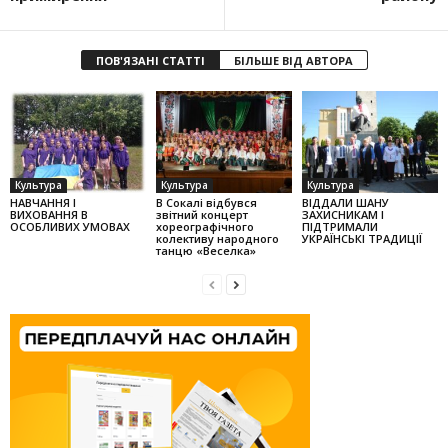
ПОВ'ЯЗАНІ СТАТТІ
БІЛЬШЕ ВІД АВТОРА
Культура
Культура
Культура
НАВЧАННЯ І
В Сокалі відбувся
ВІДДАЛИ ШАНУ
ВИХОВАННЯ В
звітний концерт
ЗАХИСНИКАМ І
ОСОБЛИВИХ УМОВАХ
хореографічного
ПІДТРИМАЛИ
колек­тиву народного
УКРАЇНСЬКІ ТРАДИЦІЇ
танцю «Веселка»