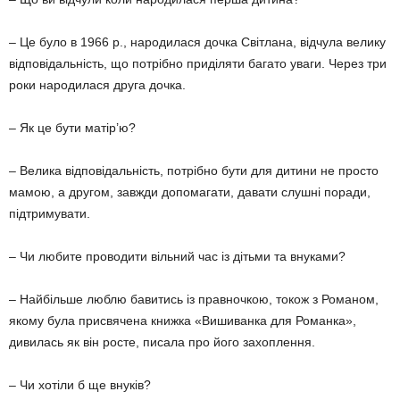
– Це було в 1966 р., народилася дочка Світлана, відчула велику
відповідальність, що потрібно приділяти багато уваги. Через три
роки народилася друга дочка.
– Як це бути матір’ю?
– Велика відповідальність, потрібно бути для дитини не просто
мамою, а другом, завжди допомагати, давати слушні поради,
підтримувати.
– Чи любите проводити вільний час із дітьми та внуками?
– Найбільше люблю бавитись із правночкою, токож з Романом,
якому була присвячена книжка «Вишиванка для Романка»,
дивилась як він росте, писала про його захоплення.
– Чи хотіли б ще внуків?