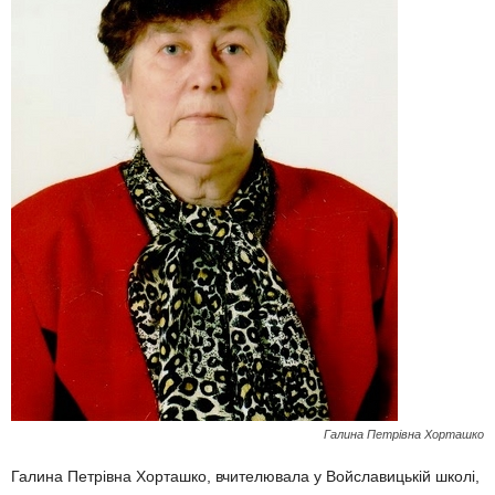
Галина Петрівна Хорташко
Галина Петрівна Хорташко, вчителювала у Войславицькій школі,