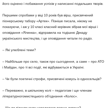
його оцінено і побажання успіхів у написанні подальших творів.
Першими спробами у віці 10 років був вірш, присвячений
піонерському табору «Артек». Пізніше писала, нікому не
показуючи, і аж у 10 класі класний керівник зібрав мої вірші і
оповідання «Ялинка», відправила на тодішню Декаду
українського мистецтва, і це оповідання читали по радіо.
– Які улюблені теми?
– Найбільше про село, також про сьогодення, а саме – про АТО
і Майдан, про ті всі події, які відбуваються в Україні.
– Чи були поетичні строфи, присвячені комусь із односельців?
– Переважно, в шкільному колі – педагогам і ще членам
літературногомистецького об’єднання «Колос».
– Що ви відчули коли народилася перша дитина?