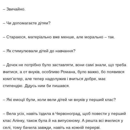
– Звичайно.
– Чи допомагаєте дітям?
– Стараюся, матеріально вже менше, але морально – так.
– Як стимулювали дітей до навчання?
– Дочок не потрібно було заставляти, вони самі знали, що треба
вчитися, а от внуків, особливо Романа, було важко, бо появився
комп’ютер, але тепер надолужив і вчиться добре, має
стипендію. Дідусь ним би пишався.
– Які емоції були, коли вели дітей чи внуків у перший клас?
– Вела усіх, навіть їздила в Червоноград, щоб повести у перший
клас Алінку, також була й на випускному. А решта всі вчилися у
селі, тому бачила завжди, навіть на кожній перерві.