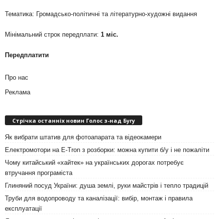
Тематика: Громадсько-політичні та літературно-художні видання
Мінімальний строк передплати:
1 міс.
Передплатити
Про нас
Реклама
Стрічка останніх новин Голос з-над Бугу
Як вибрати штатив для фотоапарата та відеокамери
Електромотори на E-Tron з розборки: можна купити б/у і не пожаліти
Чому китайський «хайтек» на українських дорогах потребує
втручання програміста
Глиняний посуд України: душа землі, руки майстрів і тепло традицій
Труби для водопроводу та каналізації: вибір, монтаж і правила
експлуатації