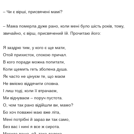
– Чи є вірші, присвячені мамі?
– Мама померла дуже рано, коли мені було шість років, тому,
звичайно, є вірш, присвячений їй. Прочитаю його:
Я заздрю тим, у кого є ще мати,
Отой прихисток, спокою причал.
В кого поради можна попитати,
Коли щемить геть зболена душа.
Як часто не цінуєм те, що маєм
Не вміємо віддячити сповна.
І лиш тоді, коли її втрачаєм,
Ми відчуваєм – поруч пустота.
О, чом так рано відійшли ви, мамо?
Бо хоч поважні маю вже літа,
Мені потрібні й зараз ви так само,
Без вас і нині я все ж сирота.
Могила ваша, ой, така далека,