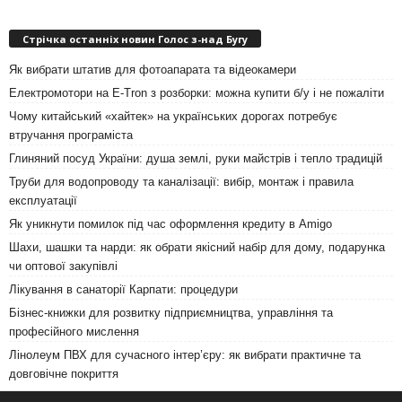
Стрічка останніх новин Голос з-над Бугу
Як вибрати штатив для фотоапарата та відеокамери
Електромотори на E-Tron з розборки: можна купити б/у і не пожаліти
Чому китайський «хайтек» на українських дорогах потребує
втручання програміста
Глиняний посуд України: душа землі, руки майстрів і тепло традицій
Труби для водопроводу та каналізації: вибір, монтаж і правила
експлуатації
Як уникнути помилок під час оформлення кредиту в Amigo
Шахи, шашки та нарди: як обрати якісний набір для дому, подарунка
чи оптової закупівлі
Лікування в санаторії Карпати: процедури
Бізнес-книжки для розвитку підприємництва, управління та
професійного мислення
Лінолеум ПВХ для сучасного інтер’єру: як вибрати практичне та
довговічне покриття