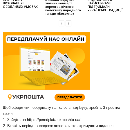
ВИХОВАННЯ В
звітний концерт
ЗАХИСНИКАМ І
ОСОБЛИВИХ УМОВАХ
хореографічного
ПІДТРИМАЛИ
колек­тиву народного
УКРАЇНСЬКІ ТРАДИЦІЇ
танцю «Веселка»
Щоб оформити передплату на Голос з-над Бугу, зробіть 3 простих
кроки:
1. Зайдіть на
https://peredplata.ukrposhta.ua/
.
2. Вкажіть період, впродовж якого хочете отримувати видання.