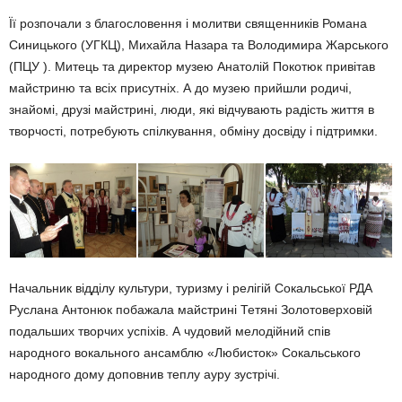
Її розпочали з благословення і молитви священників Романа
Синицького (УГКЦ), Михайла Назара та Володимира Жарського
(ПЦУ ). Митець та директор музею Анатолій Покотюк привітав
майстриню та всіх присутніх. А до музею прийшли родичі,
знайомі, друзі майстрині, люди, які відчувають радість життя в
творчості, потребують спілкування, обміну досвіду і підтримки.
Начальник відділу культури, туризму і релігій Сокальської РДА
Руслана Антонюк побажала майстрині Тетяні Золотоверховій
подальших творчих успіхів. А чудовий мелодійний спів
народного вокального ансамблю «Любисток» Сокальського
народного дому доповнив теплу ауру зустрічі.