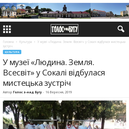
Головна
Культура
У музеї «Людина. Земля. Всесвіт» у Сокалі відбулася мистецька
зустріч
КУЛЬТУРА
У музеї «Людина. Земля.
Всесвіт» у Сокалі відбулася
мистецька зустріч
Автор
Голос з-над Бугу
-
16 Вересня, 2019