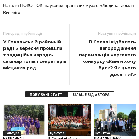
Наталія ПОКОТЮК, науковий працівник музею «Людина. Земля.
Всесвіт».
Попередні публікації
Наступна публікація
У Сокальській районній
В Сокалі відбулось
раді 5 вересня пройшла
нагородження
традиційна нарада-
переможців чергового
семінар голів і секретарів
конкурсу «Ким я хочу
місцевих рад
бути? Як цього
досягти?»
ПОВ'ЯЗАНІ СТАТТІ
БІЛЬШЕ ВІД АВТОРА
Культура
Культура
Культура
НАВЧАННЯ І
В Сокалі відбувся
ВІДДАЛИ ШАНУ