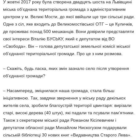
У жовтні 2017 року була створена двадцять шоста на Львівщині
міська об’єднана територіальна громада з адміністративним
центром у м. Великі Мости, до якої ввійшли ще три сільські ради.
Одне з сіл, яке входить до Великомостівської ОТГ – це Куличків,
де проживає понад 500 мешканців. Вони довірили представляти
свої інтереси Віталію БУСЬКУ, який є депутатом від ВО
«Свобода». Він – голова депутатської земельної комісії міської
об’єднаної територіальної громади. Про це з ним розмова.
– Скажіть, будь ласка, яких змін зазнало село після утворення
об’єднаної громади?
– Насамперед, зміцнилася наша громада, стала більш
ініціативною. Так, завдяки звернення у міську раду декількох
жителів села, зробили благоустрій території цвинтаря: вирізали
старі, високі дерева (40 штук), які падали та псували пам’ятники.
Також з секретарем міської ради Романом Кісілевичем і
депутатом обласної ради Михайлом Нискогузом подарували
сільській бібліотеці 30 нових книг «Видавництва Старого Лева».