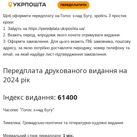
Щоб оформити передплату на Голос з-над Бугу, зробіть 3 простих
кроки:
1. Зайдіть на
https://peredplata.ukrposhta.ua/
.
2. Вкажіть період, впродовж якого хочете отримувати видання.
3. Оформте замовлення. Для цього вкажіть ПІБ замовника, поштову
адресу, за якою потрібно доставляти періодику, номер телефону та
email, на який надійде лист-підтвердження замовлення.
Передплата друкованого видання на
2024 рік
Індекс видання:
61400
Часопис "Голос з-над Бугу"
Тематика: Громадсько-політичні та літературно-художні видання
Мінімальний строк передплати:
1 міс.