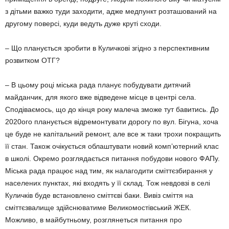
з дітьми важко туди заходити, адже медпункт розташований на
другому поверсі, куди ведуть дуже круті сходи.
– Що планується зробити в Куличкові згідно з перспективним
розвитком ОТГ?
– В цьому році міська рада планує побудувати дитячий
майданчик, для якого вже відведене місце в центрі села.
Сподіваємось, що до кінця року малеча зможе тут бавитись. До
2020ого планується відремонтувати дорогу по вул. Бігуна, хоча
це буде не капітальний ремонт, але все ж таки трохи покращить
її стан. Також очікується облаштувати новий комп’ютерний клас
в школі. Окремо розглядається питання побудови нового ФАПу.
Міська рада працює над тим, як налагодити сміттєзбирання у
населених пунктах, які входять у її склад. Тож невдовзі в селі
Куличків буде встановлено сміттєві баки. Вивіз сміття на
сміттєзвалище здійснюватиме Великомостівський ЖЕК.
Можливо, в майбутньому, розглянеться питання про