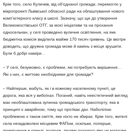
Крім того, село Куличків, від об’єднаної громади, перемогло у
мікропроекті Львівської обласної ради на облаштування нового
комп’ютерного класу в школі. Зазначу, що ще до утворення
Великомостівської ОТГ, за моєї ініціативи та на прохання
односельчан, у селі проведено вуличне освітлення, на яке
бюджетна комісія виділила майже 170 тисяч гривень. Це вкотре
доводить, що дружна громада може й камінь з місця зрушити.
Були б добрі наміри…
– У селі, безумовно, є проблеми, які потребують вирішення…
Які з них, є життєво необхідними для громади?
– Найперше, мабуть, як і в кожному населеному пункті, це
дорога, яка вся у вибоїнах. Поганий, навіть неестетичний вигляд
має необлаштована зупинка громадського транспорту, яка в
принципі є аварійною, тому що протікає дах. Наболілою
проблемою є також сміття, яке ніхто не збирає. Крім того, жителі
села незадоволені місцевим ФАПом, оскільки, поперше,
приміщення в оренді, подруге, людям похилого віку чи матусям