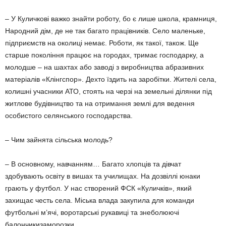
– У Куличкові важко знайти роботу, бо є лише школа, крамниця,
Народний дім, де не так багато працівників. Село маленьке,
підприємств на околиці немає. Роботи, як такої, також. Ще
старше покоління працює на городах, тримає господарку, а
молодше – на шахтах або заводі з виробництва абразивних
матеріалів «Клінгспор». Дехто їздить на заробітки. Жителі села,
колишні учасники АТО, стоять на черзі на земельні ділянки під
житлове будівництво та на отримання землі для ведення
особистого селянського господарства.
– Чим зайнята сільська молодь?
– В основному, навчанням… Багато хлопців та дівчат
здобувають освіту в вишах та училищах. На дозвіллі юнаки
грають у футбол. У нас створений ФСК «Куличків», який
захищає честь села. Міська влада закупила для команди
футбольні м’ячі, воротарські рукавиці та знеболюючі
балончикизаморозки.