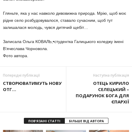
Гляньте, яка у нас навколо дивовижна природа. Мрію, щоб моє
рідне село розбудовувалося, ставало сучасним, щоб тут
залишалася молодь, чувся дитячий щебіт…
Записала Ольга КОВАЛЬ,•студентка Галицького коледжу імені
В’ячеслава Чорновола.
Фото автора.
Попередні публікації
Наступна публікація
СТВОРЮВАТИМУТЬ НОВУ
ОТЕЦЬ КИРИЛО
ОТГ…
СЕЛЕЦЬКИЙ –
ПОДАРУНОК БОГА ДЛЯ
ЄПАРХІЇ
ПОВ'ЯЗАНІ СТАТТІ
БІЛЬШЕ ВІД АВТОРА