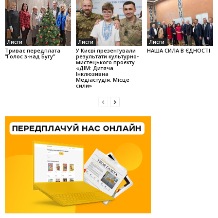
Листи
Листи
Листи
Триває передплата
У Києві презентували
НАША СИЛА В ЄДНОСТІ
“Голос з-над Бугу”
результати культурно-
мистецького проєкту
«ДІМ: Дитяча
Інклюзивна
Медіастудія. Місце
сили»