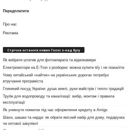
Передплатити
Про нас
Реклама
Стрічка останніх новин Голос з-над Бугу
Як вибрати штатив для фотоапарата та відеокамери
Електромотори на E-Tron з розборки: можна купити б/у і не пожаліти
Чому китайський «хайтек» на українських дорогах потребує
втручання програміста
Глиняний посуд України: душа землі, руки майстрів і тепло традицій
Труби для водопроводу та каналізації: вибір, монтаж і правила
експлуатації
Як уникнути помилок під час оформлення кредиту в Amigo
Шахи, шашки та нарди: як обрати якісний набір для дому, подарунка
чи оптової закупівлі