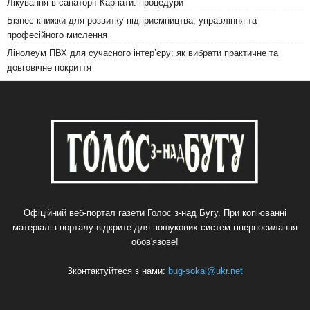
Лікування в санаторії Карпати: процедури
Бізнес-книжки для розвитку підприємництва, управління та
професійного мислення
Лінолеум ПВХ для сучасного інтер’єру: як вибрати практичне та
довговічне покриття
Офіційний веб-портал газети Голос з-над Бугу. При копіюванні
матеріалів порталу відкрите для пошукових систем гіперпосилання
обов'язове!
Зконтактуйтеся з нами:
bug-sokal@ukr.net