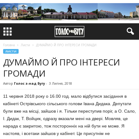
Головна
Листи
ДУМАЙМО Й ПРО ІНТЕРЕСИ ГРОМАДИ
ЛИСТИ
ДУМАЙМО Й ПРО ІНТЕРЕСИ
ГРОМАДИ
Автор
Голос з-над Бугу
-
3 Липня, 2018
11 червня 2018 року о 16.00 год. мало відбутися засідання в
кабінеті Острівського сільського голови Івана Дидака. Депутати
були вже на місці, зайшов і я. Тільки переступив поріг, а О. Сало,
І. Дидак, Т. Войцик, одразу вказали мені на двері. Мовляв, це
нарада є закритою, тож посторонніх на ній бути не може. Я
настояв, і всетаки зайшов у кабінет. Це присутнім не