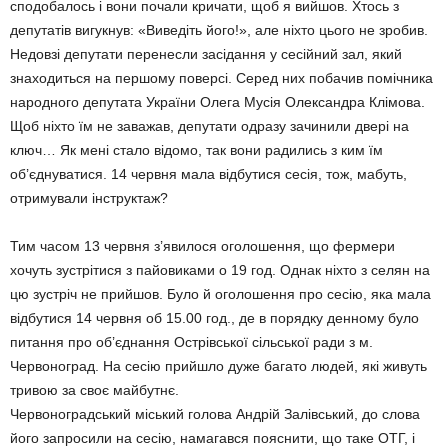
сподобалось і вони почали кричати, щоб я вийшов. Хтось з
депутатів вигукнув: «Виведіть його!», але ніхто цього не зробив.
Недовзі депутати перенесли засідання у сесійний зал, який
знаходиться на першому поверсі. Серед них побачив помічника
народного депутата України Олега Мусія Олександра Клімова.
Щоб ніхто їм не заважав, депутати одразу зачинили двері на
ключ… Як мені стало відомо, так вони радились з ким їм
об’єднуватися. 14 червня мала відбутися сесія, тож, мабуть,
отримували інструктаж?
Тим часом 13 червня з’явилося оголошення, що фермери
хочуть зустрітися з пайовиками о 19 год. Однак ніхто з селян на
цю зустріч не прийшов. Було й оголошення про сесію, яка мала
відбутися 14 червня об 15.00 год., де в порядку денному було
питання про об’єднання Острівської сільської ради з м.
Червоноград. На сесію прийшло дуже багато людей, які живуть
тривою за своє майбутнє.
Червоноградський міський голова Андрій Залівський, до слова
його запросили на сесію, намагався пояснити, що таке ОТГ, і