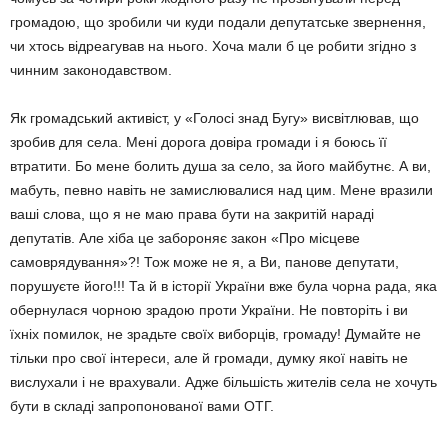
громадою, що зробили чи куди подали депутатське звернення,
чи хтось відреагував на нього. Хоча мали б це робити згідно з
чинним законодавством.
Як громадський активіст, у «Голосі знад Бугу» висвітлював, що
зробив для села. Мені дорога довіра громади і я боюсь її
втратити. Бо мене болить душа за село, за його майбутнє. А ви,
мабуть, певно навіть не замислювалися над цим. Мене вразили
ваші слова, що я не маю права бути на закритій нараді
депутатів. Але хіба це забороняє закон «Про місцеве
самоврядування»?! Тож може не я, а Ви, панове депутати,
порушуєте його!!! Та й в історії України вже була чорна рада, яка
обернулася чорною зрадою проти України. Не повторіть і ви
їхніх помилок, не зрадьте своїх виборців, громаду! Думайте не
тільки про свої інтереси, але й громади, думку якої навіть не
вислухали і не врахували. Адже більшість жителів села не хочуть
бути в складі запропонованої вами ОТГ.