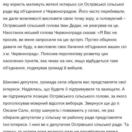
яку користь матимуть жителі чотирьох сіл Острівської сільської
ради від об’єднання з Червоноградом. Його часто перебивали,
не дали можливості висловити свою точку зору, а головуючий –
Острівський сільський голова Іван Дидак, не реагував на це.
Наостанок міський голова Червонограда сказав: «Я Вас не
просив, ви мене запросили на цю зустріч. Пустих обіцянок
давати не буду, а висловлю своє бачення об’єднання ваших сіл
з м. Червоноград». Пояснив перспективу розвитку цих
населених пунктів, яка чекає на них, якщо відбудеться таке
об’єднання, подякував громаді й вийшов.
Шановні депутати, громада села обрала вас представляти свої
інтереси. Надіялась, що будете її підтримувати та захищати. А
ви підтримуєте позицію Острівського сільського голови, за якого
проголосував мізерний відсоток виборців. Звернуся ще до п.
Оксани Сало, котру шанують і поважають у селах, не раз
обирали депутатом у сільську чи районну ради представляти
їхні інтереси. І нині ви є депутатом Острівської сільської ради. Та
чомусь за чотири роки жодного разу не прозвітували перед