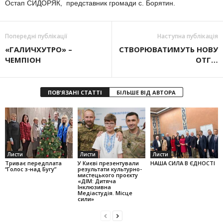
Остап СИДОРЯК, представник громади с. Борятин.
Попередні публікації
Наступна публікація
«ГАЛИЧХУТРО» –
СТВОРЮВАТИМУТЬ НОВУ
ЧЕМПІОН
ОТГ…
ПОВ'ЯЗАНІ СТАТТІ
БІЛЬШЕ ВІД АВТОРА
Листи
Листи
Листи
Триває передплата
У Києві презентували
НАША СИЛА В ЄДНОСТІ
“Голос з-над Бугу”
результати культурно-
мистецького проєкту
«ДІМ: Дитяча
Інклюзивна
Медіастудія. Місце
сили»