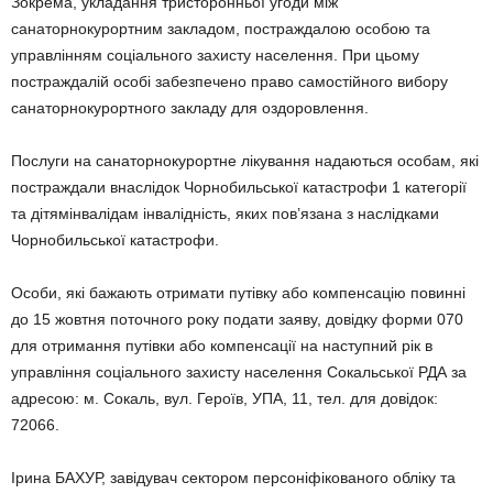
Зокрема, укладання тристоронньої угоди між
санаторнокурортним закладом, постраждалою особою та
управлінням соціального захисту населення. При цьому
постраждалій особі забезпечено право самостійного вибору
санаторнокурортного закладу для оздоровлення.
Послуги на санаторнокурортне лікування надаються особам, які
постраждали внаслідок Чорнобильської катастрофи 1 категорії
та дітямінвалідам інвалідність, яких пов’язана з наслідками
Чорнобильської катастрофи.
Особи, які бажають отримати путівку або компенсацію повинні
до 15 жовтня поточного року подати заяву, довідку форми 070
для отримання путівки або компенсації на наступний рік в
управління соціального захисту населення Сокальської РДА за
адресою: м. Сокаль, вул. Героїв, УПА, 11, тел. для довідок:
72066.
Ірина БАХУР, завідувач сектором персоніфікованого обліку та