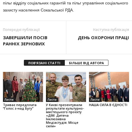
пільг відділу соціальних гарантій та пільг управління соціального
захисту населення Сокальської РДА.
Попередні публікації
Наступна публікація
ЗАВЕРШИЛИ ПОСІВ
ДЕНЬ ОХОРОНИ ПРАЦІ
РАННІХ ЗЕРНОВИХ
ПОВ'ЯЗАНІ СТАТТІ
БІЛЬШЕ ВІД АВТОРА
Листи
Листи
Листи
Триває передплата
У Києві презентували
НАША СИЛА В ЄДНОСТІ
“Голос з-над Бугу”
результати культурно-
мистецького проєкту
«ДІМ: Дитяча
Інклюзивна
Медіастудія. Місце
сили»