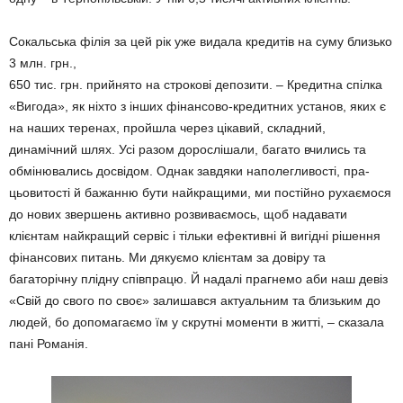
Сокальська філія за цей рік уже видала кредитів на суму близько
3 млн. грн.,
650 тис. грн. прийнято на строкові депозити. – Кредит­на спілка
«Вигода», як ніхто з інших фінансово-кредитних установ, яких є
на наших те­ренах, пройшла через ціка­вий, складний,
динамічний шлях. Усі разом доросліша­ли, багато вчились та
обмі­нювались досвідом. Однак завдяки наполегливості, пра­
цьовитості й бажанню бути найкращими, ми постійно ру­хаємося
до нових звершень активно розвиваємось, щоб надавати
клієнтам найкра­щий сервіс і тільки ефективні й вигідні рішення
фінансових питань. Ми дякуємо клієнтам за довіру та
багаторічну плід­ну співпрацю. Й надалі праг­немо аби наш девіз
«Свій до свого по своє» залишався актуальним та близьким до
людей, бо допомагаємо їм у скрутні моменти в житті, – сказала
пані Романія.