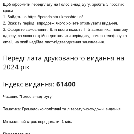
Щоб оформити передплату на Голос з-над Бугу, зробіть 3 простих
кроки:
1. Зайдіть на
https://peredplata.ukrposhta.ua/
.
2. Вкажіть період, впродовж якого хочете отримувати видання.
3. Оформте замовлення. Для цього вкажіть ПІБ замовника, поштову
адресу, за якою потрібно доставляти періодику, номер телефону та
email, на який надійде лист-підтвердження замовлення.
Передплата друкованого видання на
2024 рік
Індекс видання:
61400
Часопис "Голос з-над Бугу"
Тематика: Громадсько-політичні та літературно-художні видання
Мінімальний строк передплати:
1 міс.