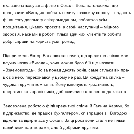
яка започатковувала філію в Сокалі. Вона наголосила, що
працівники «Вигоди» роб­лять велику і важливу справу – надають
фінансову допо­могу співгромадянам, поба­жала усім
процвітання, ціка­вих проєктів, а своїй наступниці – міцного
здоров’я, нас­наги в роботі, тільки вдячних клієнтів та робити
добрі справи на користь усій гро­маді.
Підприємець Віктор Бала­нюк зазначив, що кредитна спілка має
влучну назву «Вигода», хоча можна було б її ще назвати
«Взаємови­года», бо за понад десять років, саме стільки він пра­
цює з нею, переконався у цьому не раз. Ця кредитна спілка –
чудова і дружня компанія. Йому імпонують креативність,
оперативність працівників, доброзичливе ставлення до клієнта.
Задоволена роботою філії кредитної спілки й Галина Харчук, бо
підприємство, де працює бухгалтером, спів­працює з «Вигодою»
відколи та відкрилась у Сокалі. За ці роки вони стали не тільки
надійними партнерами, але й добрими друзями.