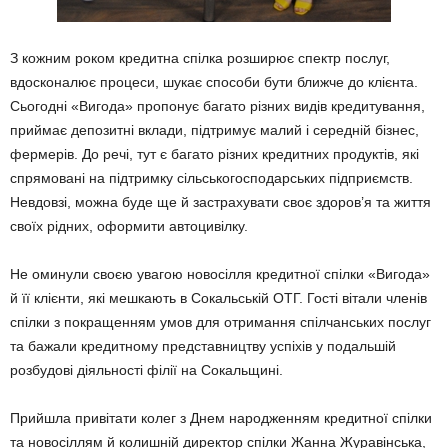
З кожним роком кредитна спілка розширює спектр пос­луг,
вдосконалює процеси, шукає способи бути ближче до клієнта.
Сьогодні «Виго­да» пропонує багато різних видів кредитування,
приймає депозитні вклади, підтримує малий і середній бізнес,
фермерів. До речі, тут є бага­то різних кредитних продук­тів, які
спрямовані на підтримку сільськогосподар­ських підприємств.
Невдовзі, можна буде ще й застраху­вати своє здоров’я та життя
своїх рідних, оформити авто­цивілку.
Не оминули своєю увагою новосілля кредитної спілки «Вигода»
й її клієнти, які мешкають в Сокальській ОТГ. Гості вітали членів
спіл­ки з покращенням умов для отримання спілчанських пос­луг
та бажали кредитному представництву успіхів у по­дальшій
розбудові діяльності філії на Сокальщині.
Прийшла привітати колег з Днем народженням кредит­ної спілки
та новосіллям й колишній директор спілки Жанна Журавінська,