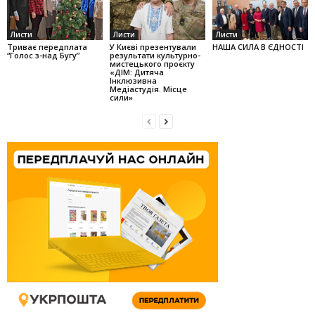
Листи
Листи
Листи
Триває передплата
У Києві презентували
НАША СИЛА В ЄДНОСТІ
“Голос з-над Бугу”
результати культурно-
мистецького проєкту
«ДІМ: Дитяча
Інклюзивна
Медіастудія. Місце
сили»