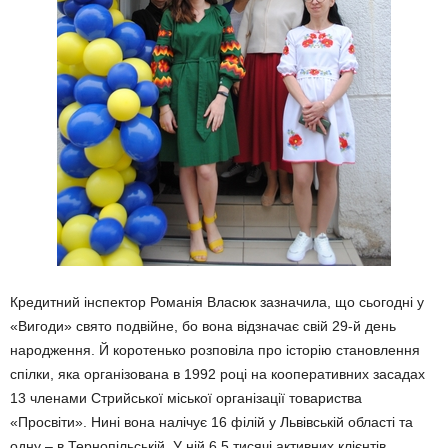
Кредитний інспектор Ро­манія Власюк зазначила, що сьогодні у
«Вигоди» свято подвійне, бо вона відзначає свій 29-й день
народження. Й коротенько розповіла про історію становлення
спілки, яка організована в 1992 році на кооперативних засадах
13 членами Стрийської місь­кої організації товариства
«Просвіти». Нині вона налі­чує 16 філій у Львівській об­ласті та
одну – в Терно­пільській. У ній 6,5 тисячі активних клієнтів.