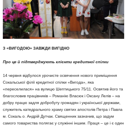
З «ВИГОДОЮ» ЗАВЖДИ ВИГІДНО
Про це й підтверджують клієнти кредитної спілки
14 червня відбулося уро­чисте освячення нового при­мі­щення
Сокальської філії кредитної спілки «Вигода», яка
«переселилася» на вули­цю Шептицького 75/11. Освя­тив його та
благословив працівників – Романію Власюк і Оксану Лелів – на
добру пра­цю задля добробуту грома­дян і української держави,
служитель катедрального храму святих апостолів Пет­ра і Павла
м. Сокаль о. Ан­дрій Дутчак. Священник за­значив, що задум
самого товариства полягає у служін­ні іншим. Праця – це і є один