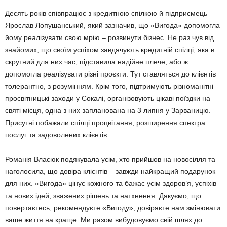
Десять років співпрацює з кредитною спілкою й підпри­ємець
Ярослав Лопушан­ський, який зазначив, що «Вигода» допомогла
йому реалізувати свою мрію – роз­винути бізнес. Не раз чув від
знайомих, що своїм успіхом завдячують кредитній спілці, яка в
скрутний для них час, підставила надійне плече, або ж
допомогла реалізувати різні проєкти. Тут ставляться до клієнтів
толерантно, з ро­зумінням. Крім того, підтри­мують різноманітні
просвіт­ницькі заходи у Сокалі, організовують цікаві поїздки на
святі місця, одна з них запла­нована на 3 липня у Зар­ваницю.
Присутні побажали спілці процвітання, розши­рення спектра
послуг та за­доволених клієнтів.
Романія Власюк подякува­ла усім, хто прийшов на но­восілля та
наголосила, що довіра клієнтів – завжди най­кращий подарунок
для них. «Вигода» цінує кожного та бажає усім здоров’я, успіхів
та нових ідей, зважених рі­шень та натхнення. Дякуємо, що
повертаєтесь, рекомен­дуєте «Вигоду», довіряєте нам змінювати
ваше життя на краще. Ми разом вибудо­вуємо свій шлях до