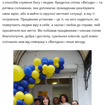
з способів служіння Богу і людям. Кредитна спілка «Ви­года» – та
рятівна соломин­ка, яка допомагає громадя­нам реалізувати
свою мрію, або ж вийти із скрутної жит­тєвої ситуації, в яку ті
потра­пили. Працівники установи – це ті, на кого надіються, які
повертають людям віру в себе, а часом і любов до справи, якій
присвятили все життя. Він побажав працівни­кам і членам спілки
благопо­луччя, добра і достатку, сумлінних клієнтів, щоб кожен
спілчанин мав від співпраці з «Вигодою» лише вигоду.