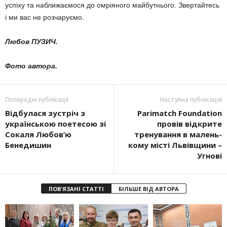
успіху та наближаємося до омріяного майбутнього. Звертайтесь
і ми вас не розчаруємо.
Любов ПУЗИЧ.
Фото автора.
Попередні публікації
Наступна публікація
Відбулася зустріч з
Parimatch Foundation
українською поетесою зі
про­вів відкрите
Сокаля Любов’ю
тренування в ма­ле­нь­
Бенедишин
кому місті Львівщини –
Угнові
ПОВ'ЯЗАНІ СТАТТІ
БІЛЬШЕ ВІД АВТОРА