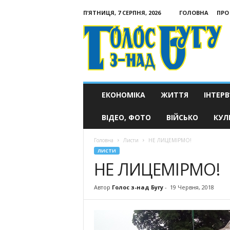
П’ЯТНИЦЯ, 7 СЕРПНЯ, 2026
ГОЛОВНА
ПРО
Голос
з-
над
Бугу
ЕКОНОМІКА
ЖИТТЯ
ІНТЕРВ
ВІДЕО, ФОТО
ВІЙСЬКО
КУЛ
Головна
Листи
НЕ ЛИЦЕМІРМО!
ЛИСТИ
НЕ ЛИЦЕМІРМО!
Автор
Голос з-над Бугу
-
19 Червня, 2018