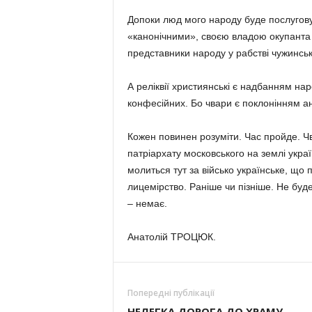
Допоки люд мого народу буде послугов
«канонічними», своєю владою окупанта у
представники народу у рабстві чужинсь
А реліквії християнські є надбанням нар
конфесійних. Бо чвари є поклонінням ан
Кожен повинен розуміти. Час пройде. Ч
патріархату московського на землі украї
молиться тут за військо українське, що 
лицемірство. Раніше чи пізніше. Не буде
– немає.
Анатолій ТРОЦЮК.
Попередні публікації
НЕЛЕГКА ДОРОГА ДО ХРАМУ…