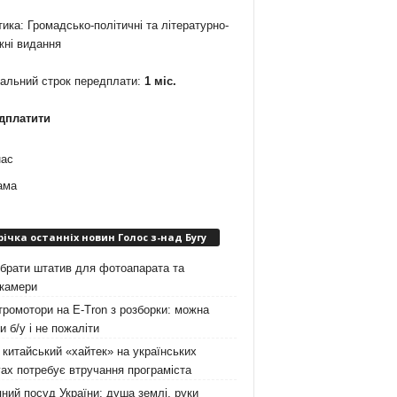
ика: Громадсько-політичні та літературно-
жні видання
мальний строк передплати:
1 міс.
дплатити
нас
ама
річка останніх новин Голос з-над Бугу
брати штатив для фотоапарата та
окамери
ромотори на E-Tron з розборки: можна
и б/у і не пожаліти
китайський «хайтек» на українських
ах потребує втручання програміста
ний посуд України: душа землі, руки