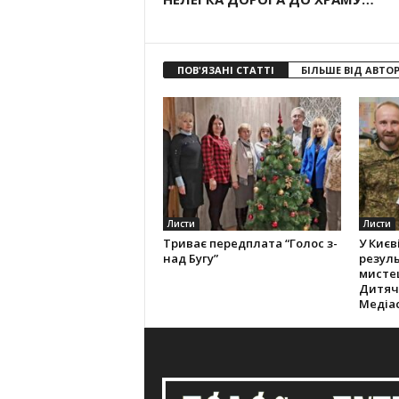
ПОВ'ЯЗАНІ СТАТТІ
БІЛЬШЕ ВІД АВТО
Листи
Листи
Триває передплата “Голос з-
У Києв
над Бугу”
резуль
мистец
Дитяч
Медіас