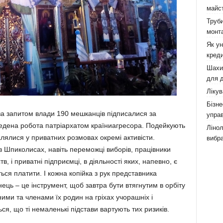
майст
Труби
монта
Як у
креди
Шахи,
для д
Лікув
Бізне
у за запитом влади 190 мешканців підписалися за
управ
ведена робота патріархатом країниагресора. Подейкують
Лінол
лялися у приватних розмовах окремі активісти.
вибра
в Шпиколисах, навіть переможці виборів, працівники
в, і приватні підприємці, в діяльності яких, напевно, є
ься платити. І кожна копійка з рук представника
нець – це інструмент, щоб завтра бути втягнутим в орбіту
ними та членами їх родин на гріхах учорашніх і
я, що ті немаленькі підстави вартують тих ризиків.