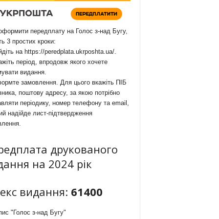
формити передплату на Голос з-над Бугу,
ть 3 простих кроки:
йдіть на
https://peredplata.ukrposhta.ua/
.
ажіть період, впродовж якого хочете
мувати видання.
ормте замовлення. Для цього вкажіть ПІБ
ника, поштову адресу, за якою потрібно
вляти періодику, номер телефону та email,
ий надійде лист-підтвердження
влення.
редплата друкованого
дання на 2024 рік
декс видання:
61400
ис "Голос з-над Бугу"