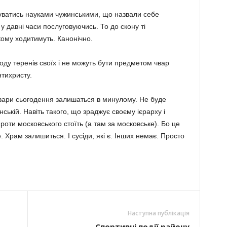
уватись науками чужинськими, що назвали себе
 давні часи послуговуючись. То до скону ті
кому ходитимуть. Канонічно.
оду теренів своїх і не можуть бути предметом чвар
тихристу.
вари сьогодення залишаться в минулому. Не буде
нській. Навіть такого, що зраджує своєму ієрарху і
проти московського стоїть (а там за московське). Бо це
. Храм залишиться. І сусіди, які є. Інших немає. Просто
Наступна публікація
Спортивні події району