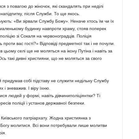
ся з повагою до жіночок, які скандалять при неділі
апідпитку, після Служби. То ще якось.
ують: «Ви зірвали Службу Божу». Неначе хтось їм чи їх
маленькому будинку навпроти храму, стояв поперек
поліцію зі Сокаля на червоноградців. Поліція
ь проти вас гості?» Відповіді предметної так і не почули.
 цьому селі ще не моляться на ікону Путіна і навіть за
Ось такі дивні християни, що не моляться за свого
ий придумав собі підставу не служити недільну Службу
х і зневажив. І віру їхню.
тися людей у формі, навіть дівчиниполіціянтки? Ті
есів поліції і установ державної безпеки.
 Київського патріархату. Жодна християнка з
 Богу молитися. Всі вони потребували лише молитви
ія.