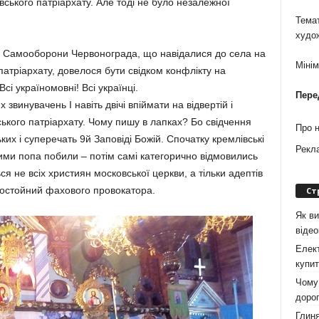
ського патріархату. Але тоді не було незалежної
Темат
худо
м Самооборони Червонограда, що навідалися до села на
Міні
атріархату, довелося бути свідком конфлікту на
Всі україномовні! Всі українці.
Пере
 звинувачень І навіть двічі впіймати на відвертій і
ького патріархату. Чому пишу в лапках? Бо свідчення
Про 
ких і суперечать 9й Заповіді Божій. Спочатку кремлівські
Рекл
ими попа побили – потім самі категорично відмовились
ся не всіх християн московської церкви, а тільки адептів
 достойний фахового провокатора.
Ст
Як ви
віде
Елект
купит
Чому 
дорог
Глиня