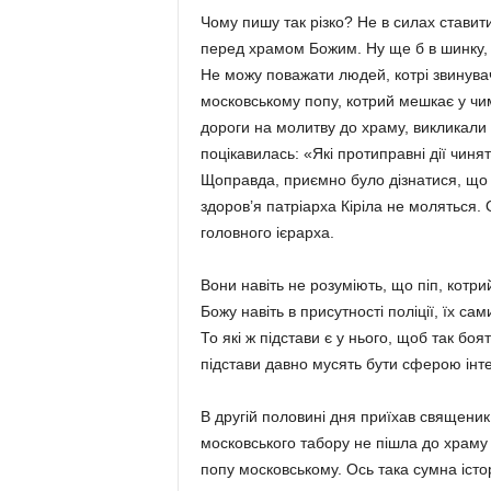
Чому пишу так різко? Не в силах ставити
перед храмом Божим. Ну ще б в шинку, н
Не можу поважати людей, котрі звинувач
московському попу, котрий мешкає у чи
дороги на молитву до храму, викликали 
поцікавилась: «Які протиправні дії чинят
Щоправда, приємно було дізнатися, що в
здоров’я патріарха Кіріла не моляться. 
головного ієрарха.
Вони навіть не розуміють, що піп, котр
Божу навіть в присутності поліції, їх сами
То які ж підстави є у нього, щоб так боя
підстави давно мусять бути сферою інтер
В другій половині дня приїхав священик
московського табору не пішла до храму
попу московському. Ось така сумна істор