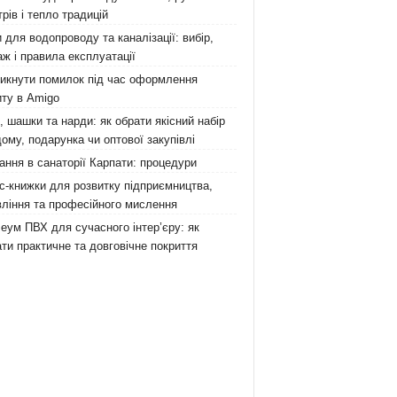
рів і тепло традицій
 для водопроводу та каналізації: вибір,
ж і правила експлуатації
никнути помилок під час оформлення
ту в Amigo
 шашки та нарди: як обрати якісний набір
ому, подарунка чи оптової закупівлі
ання в санаторії Карпати: процедури
с-книжки для розвитку підприємництва,
ління та професійного мислення
еум ПВХ для сучасного інтер’єру: як
ти практичне та довговічне покриття