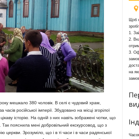
Щоб о
зробі
1. За
2. Вк
отри
3. Оф
замов
доста
на як
замо
Пе
ви
оку мешкало 380 чоловік. В селі є чудовий храм,
а часів російської імперії. Збудовано на місці згорілої
цікаву історію. На одній з них навіть зображені чотки, що
Ін
. Так пояснила мені добровільний екскурсовод, що з
ю церкви. Зрозуміло, що і в ті часи і в часи радянської
Часоп