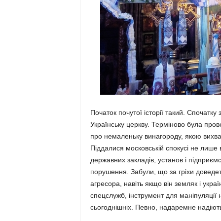
Початок почутої історії такий. Спочатк
Українську церкву. Терміново була про
про немаленьку винагороду, якою вихва
Піддалися московській спокусі не лише 
державних закладів, установ і підприємст
порушення. Забули, що за гріхи доведет
агресора, навіть якщо він земляк і украї
спецслужб, інструмент для маніпуляції 
сьогоднішніх. Певно, надаремне надіютьс