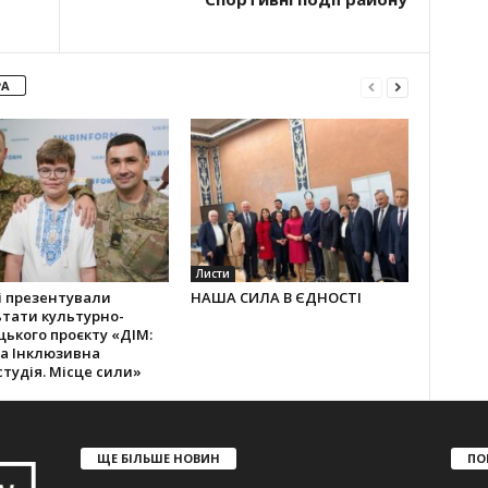
РА
Листи
і презентували
НАША СИЛА В ЄДНОСТІ
тати культурно-
ького проєкту «ДІМ:
а Інклюзивна
тудія. Місце сили»
ЩЕ БІЛЬШЕ НОВИН
ПО