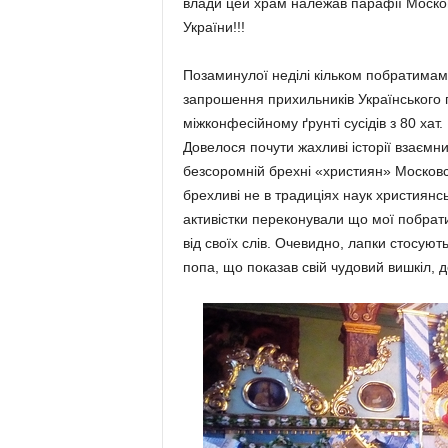
влади цей храм належав парафії Москов
України!!!
Позаминулої неділі кільком побратима
запрошення прихильників Українського п
міжконфесійному ґрунті сусідів з 80 хат. 
Довелося почути жахливі історії взаємних
безсоромній брехні «християн» Московс
брехливі не в традиціях наук християнсь
активістки переконували що мої побрат
від своїх слів. Очевидно, лапки стосують
попа, що показав свій чудовий вишкіл,