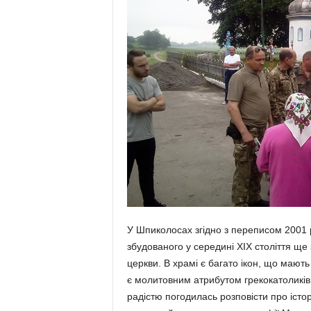
У Шпиколосах згідно з переписом 2001 р
збудованого у середині ХІХ століття ще з
церкви. В храмі є багато ікон, що мають 
є молитовним атрибутом грекокатоликів
радістю погодилась розповісти про історі