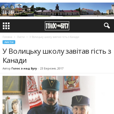
Головна
Листи
У Волицьку школу завітав гість з Канади
ЛИСТИ
У Волицьку школу завітав гість з
Канади
Автор
Голос з-над Бугу
-
23 Березня, 2017