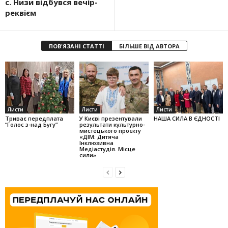
с. Низи відбувся вечір-
реквієм
ПОВ'ЯЗАНІ СТАТТІ
БІЛЬШЕ ВІД АВТОРА
Листи
Листи
Листи
Триває передплата
У Києві презентували
НАША СИЛА В ЄДНОСТІ
“Голос з-над Бугу”
результати культурно-
мистецького проєкту
«ДІМ: Дитяча
Інклюзивна
Медіастудія. Місце
сили»