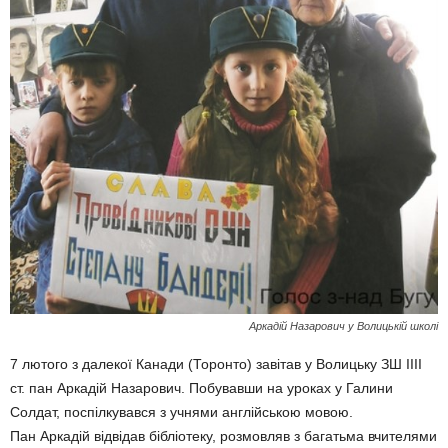
Аркадій Назарович у Волицькій школі
7 лютого з далекої Канади (Торонто) завітав у Волицьку ЗШ ІІІІ
ст. пан Аркадій Назарович. Побувавши на уроках у Галини
Солдат, поспілкувався з учнями англійською мовою.
Пан Аркадій відвідав бібліотеку, розмовляв з багатьма вчителями