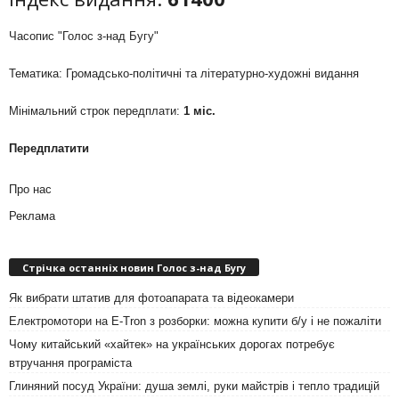
Часопис "Голос з-над Бугу"
Тематика: Громадсько-політичні та літературно-художні видання
Мінімальний строк передплати:
1 міс.
Передплатити
Про нас
Реклама
Стрічка останніх новин Голос з-над Бугу
Як вибрати штатив для фотоапарата та відеокамери
Електромотори на E-Tron з розборки: можна купити б/у і не пожаліти
Чому китайський «хайтек» на українських дорогах потребує
втручання програміста
Глиняний посуд України: душа землі, руки майстрів і тепло традицій