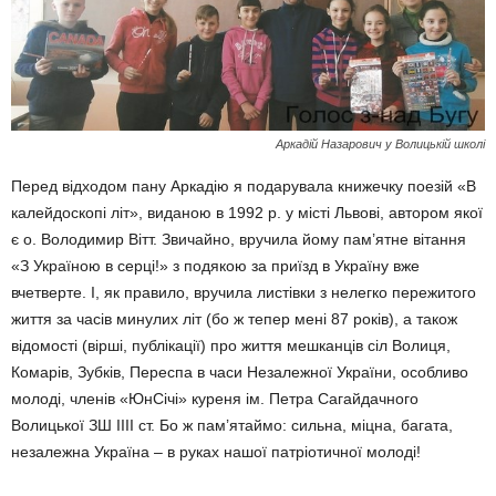
Аркадій Назарович у Волицькій школі
Перед відходом пану Аркадію я подарувала книжечку поезій «В
калейдоскопі літ», виданою в 1992 р. у місті Львові, автором якої
є о. Володимир Вітт. Звичайно, вручила йому пам’ятне вітання
«З Україною в серці!» з подякою за приїзд в Україну вже
вчетверте. І, як правило, вручила листівки з нелегко пережитого
життя за часів минулих літ (бо ж тепер мені 87 років), а також
відомості (вірші, публікації) про життя мешканців сіл Волиця,
Комарів, Зубків, Переспа в часи Незалежної України, особливо
молоді, членів «ЮнСічі» куреня ім. Петра Сагайдачного
Волицької ЗШ ІІІІ ст. Бо ж пам’ятаймо: сильна, міцна, багата,
незалежна Україна – в руках нашої патріотичної молоді!