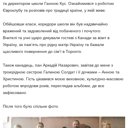
та директором школи Ганною Кус. Ознайомився з роботою
Євроклубу та розповів про традиції країни, у якій живе.
Обійшовши класи, коридори школи він був надзвичайно
вражений та задоволений від побаченого і почутого.
Вчителі та учні щиро дякували гостеві з Канади за візит в
Україну, за пам’ять про рідну матір-Україну та бажали
щасливого повернення до сім’ї в Торонто.
Також канадець, пан Аркадій Назарович, завітав до мене з
троюрідною сестрою Галиною Солдат і її дочками – Анною та
Христиною. Гість цікавився моєю виховною, культурно-масовою
роботою впродовж років, переглядав альбоми, де все
зафіксовано.
Після того було спільне фото.