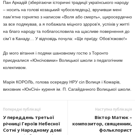
Пан Аркадій (зберігаючи історичні традиції українського народу
– носить на голові козацький чубоселедець), вручивши мені
пам’ятне горнятко з написом «Воля або смерть», щиросердечно
за все подякував, а я побажала міцного здоров’я, успіхів у житті
на благо народу та поблагословила на щасливе повернення до
сім’ї в Канаду… У відповідь почула: «Ще приїду. Обов’язково!»
До мого вітання і подяки шановному гостю з Торонто
приєдналися «Юнсічовики» Волицької школи з педагогічним
колективом.
Марія КОРОЛЬ, голова осередку НРУ сіл Волиця і Комарів,
виховник «ЮнСічі» куреня ім. П. Сагайдачного Волицької школи.
Попередні публікації
Наступна публікація
У переддень третьої
Віктор Матюк –
річниці Героїв Небесної
композитор, священник,
Сотні у Народному домі
фольклорист