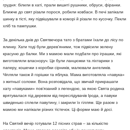
грудня: білили в хаті, прали вишиті рушники, обруси, фіранки.
Ближче до свят різали порося, ро­били ковбаси. В печі запікали
шинку в тісті, яку підвішували в коморі й різали по кусочку. Пекли
хліб та пампушки.
За декілька днів до Святвечора тато з братами їхали до лісу по
ялинку. Хати тоді були дерев’яними, тож підвісили зелену
красуню до балки. Ми з мамою мали подба­ти про іграшки, які
виготовляли власноруч. Це були ланцюжки та ліхтарики з
паперу, кошечки з коробки сірників, малювали анге­ликів.
Чіпляли також й горішки та яблука. Мама виготовляла «павука»
з житньої соло­ми. Вона розповідала, що звичай прикраша­ти
хату «павуками» пов’язаний з легендою, за якою Свята родина
врятувалася під деревом від переслідувачів Ірода, а павуки
швиденько сплели павутину, і закрили їх гіллям. Ще разом з
мамою ми напікали різних тістечок. Ці форми маю й досі.
На Святий вечір готували 12 пісних страв – за кількістю