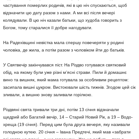
частування померлих родичів, які в цю ніч спускаються, щоб
відзначити цю дату разом з нами. А ми всі після вечері
колядували. В цю ніч казали батьки, що ху­доба говорить з
Богом, тому старалися її добре нагодувати.
На Радехівщині невістка мала спершу повечеряти у родині
чоловіка, де жила, а потім разом з чоловіком йти до батьків.
У Святвечір закінчувався піст. На Різдво готувався святковий
обід, на якому були уже різні м’ясні страви. Пили й домашнє
вино та вишняк, який мама готувала за особливим рецептом:
засипала вишні цук­ром. Вистоювали шість тижнів. Згодом цей сік
зливали, а вишню знову заливали го­рілкою.
Різдвяні свята тривали три дні, потім 13 січня відзначали
щедрий або Багатий вечір, 14 – Старий Новий Рік, а 19 – Водо­
хреща (19 січня). Перед цим була друга вечеря, яку називали
голодною кутею. 20 січня – Івана Предтечі, який мав «забрати