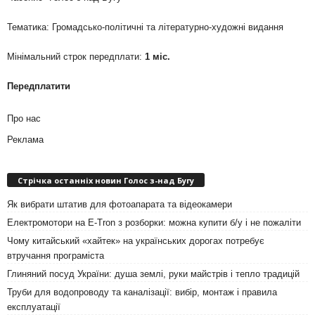
Тематика: Громадсько-політичні та літературно-художні видання
Мінімальний строк передплати:
1 міс.
Передплатити
Про нас
Реклама
Стрічка останніх новин Голос з-над Бугу
Як вибрати штатив для фотоапарата та відеокамери
Електромотори на E-Tron з розборки: можна купити б/у і не пожаліти
Чому китайський «хайтек» на українських дорогах потребує
втручання програміста
Глиняний посуд України: душа землі, руки майстрів і тепло традицій
Труби для водопроводу та каналізації: вибір, монтаж і правила
експлуатації