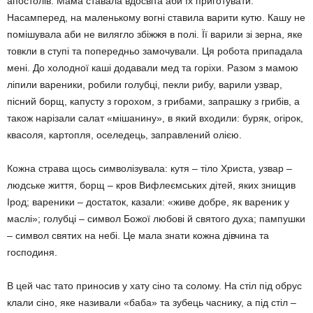
апостолів. Мама ставала вдосвіта аби їх приготувати.
Насамперед, на маленькому вогні ставила варити кутю. Кашу не
помішувала аби не вилягло збіжжя в полі. Її варили зі зерна, яке
товкли в ступі та попередньо замочували. Ця робота при­падала
мені. До холодної каші додавали мед та горіхи. Разом з мамою
ліпили варе­ники, робили голубці, пекли рибу, варили узвар,
пісний борщ, капусту з горохом, з грибами, запрашку з грибів, а
також нарізали салат «мішанину», в який входили: буряк, огірок,
квасоля, картопля, оселедець, за­правлений олією.
Кожна страва щось символізувала: кутя – тіло Христа, узвар –
людське життя, борщ – кров Вифлеємських дітей, яких знищив
Ірод; вареники – достаток, казали: «живе добре, як вареник у
маслі»; голубці – символ Божої любові й святого духа; пампушки
– символ святих на небі. Це мала знати кожна дівчина та
господиня.
В цей час тато приносив у хату сіно та солому. На стіл під обрус
клали сіно, яке називали «баба» та зубець часнику, а під стіл –