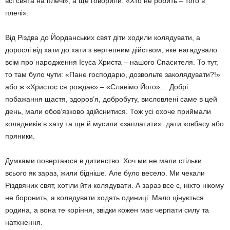
всі свята на плечі», а ще говорили: «Хто не робить – того в
плечі».
Від Різдва до Йорданських свят діти ходи­ли колядувати, а
дорослі від хати до хати з вертепним дійством, яке нагадувало
всім про народження Ісуса Христа – нашого Спа­сителя. То тут,
то там було чути: «Пане гос­подарю, дозвольте заколядувати?!»
або ж «Христос ся рождає» – «Славімо Його»… Добрі
побажання щастя, здоров’я, добробу­ту, висловлені саме в цей
день, мали обо­в’язково здійснитися. Тож усі охоче прий­мали
колядників в хату та ще й мусили «заплатити»: дати ковбасу або
пряники.
Думками повертаюся в дитинство. Хоч ми не мали стільки
всього як зараз, жили бідніше. Але було весело. Ми чекали
Різдвя­них свят, хотіли йти колядувати. А зараз все є, ніхто нікому
не боронить, а колядувати ходять одиниці. Мало цінується
родина, а вона те коріння, звідки кожен має черпати силу та
натхнення.