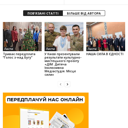
ПОВ'ЯЗАНІ СТАТТІ
БІЛЬШЕ ВІД АВТОРА
Листи
Листи
Листи
Триває передплата
У Києві презентували
НАША СИЛА В ЄДНОСТІ
“Голос з-над Бугу”
результати культурно-
мистецького проєкту
«ДІМ: Дитяча
Інклюзивна
Медіастудія. Місце
сили»