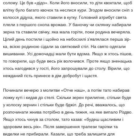
солому. Це був «дідо». Коли його вно­сили, то діти квоктали, щоб
влітку було бага­то квочок та неслися кури. Згодом вносили сніп з
колосся дідуха, якого ставили в кутку. Головний атрибут свята
плели з першого снопа врожаю. У баночку чи склянку набира­ли
зерна та ставили свічку, яка мала горіти, поки родина вечеряла.
Цілий день постили і щойно на небосхилі з’являлася перша зір­
ка, всією родиною сідали за святковий стіл. На свято одягали
вишиванки. Усі домочадці мали бути вдома. Якщо ж хтось пішов,
то говорили, що буде весь рік волочився. Проте якщо зненацька
хтось нагодився у гості, йо­го запрошували до столу. Вірили, що
неж­даний гість принесе в дім добробут і щастя.
Починали вечерю з молитви «Отче наш», а потім тато набирав
ложку куті і кидав до стелі. Скільки зерен прилипне, стільки буде
у колоску зернин і стільки буде бджіл. До речі, вважалось, що
розпочинати жнива потрібно в день тижня, на яке випало Різдво.
Якщо хтось чхнув за столом, тато казав: «будеш щасливим і
здоровим весь рік». Після завершення трапези тарілки та
виделки не прибирали. Казали, що треба залишити для