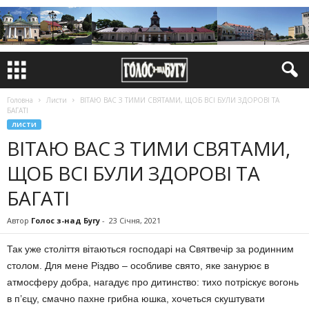
Головна
Листи
ВІТАЮ ВАС З ТИМИ СВЯТАМИ, ЩОБ ВСІ БУЛИ ЗДОРОВІ ТА
БАГАТІ
ЛИСТИ
ВІТАЮ ВАС З ТИМИ СВЯТАМИ,
ЩОБ ВСІ БУЛИ ЗДОРОВІ ТА
БАГАТІ
Автор
Голос з-над Бугу
-
23 Січня, 2021
Так уже століття вітаються господарі на Святвечір за родинним
столом. Для мене Різдво – особливе свято, яке занурює в
атмосферу добра, нагадує про дитинство: тихо потріскує вогонь
в п’єцу, смачно пахне грибна юшка, хочеться скуштувати