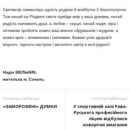
Святвечір символізує єдність родини й майбутнє її благополуччя.
Тож нехай на Різдвяні свята прийде мир у ваші домівки, нехай
радість наповнить душі, а любов – серця, нехай надія, віра і
оптимізм зроблять кожен ваш вчинок обдуманим і мудрим, а
кожен крок – впевненим і сміливим. Бажаю усім здоров’я
міцного, гарного настрою і ве­селого свята в колі рідних!
Надія МЕЛЬНИК,
жителька м. Сокаль.
Попередні публікації
Наступна публікація
«ЗАМОРОЖЕНІ» ДУМКИ
У спортивній залі Рава-
Руського професійного
ліцею відбулися
новорічні змагання