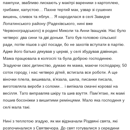
пампухи, звабливо лискають у макітрі вареники з картоплею,
грибами, капустою… Пахне тер­тий мак, узвар зі сушених
вишень, сливок та яблук… Я народилася в селі Завидче
Лопатинського району (Радехівського, нині вже
Червоноградського) в родині Миколи та Анни Іващуків. Нас було
четверо: два си­ни та дві доньки. Тато був головою сільської
ради, потім пішов з цієї посади, бо не захотів вступати в партію.
Адже його батько дякував у церкві, у селі збудував дзвіницю.
Мама працювала в колгоспі та була доброю госпо­динею.
Згадуючи своє дитинство, думаю як мама, маючи господарку, 50
соток городу, і нас четверо дітей, встигала все роботи. А ще
віночки плела, вишивала, в’язала, шила, писанки писала,
виготовляла вироби з соло­ми… і випікала смачні короваї на
весілля. Тато виправляв шкіру та шив взуття. Пам’я­таю, як мамі
пошив босоніжки з вишитими ремінцями. Мало яка господиня у
селі мала такі.
Нині з теплотою згадую, як ми відзначали Різдвяні свята, які
розпочиналися з Святве­чора. До свят готувалися з середини