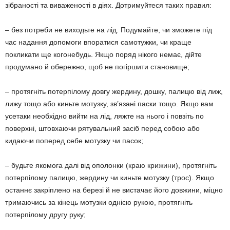
зібраності та виваженості в діях. Дотримуйтеся таких правил:
– без потреби не виходьте на лід. Подумайте, чи зможете під
час надання допомоги впоратися самотужки, чи краще
покликати ще когонебудь. Якщо поряд нікого немає, дійте
продумано й обережно, щоб не погіршити становище;
– протягніть потерпілому довгу жердину, дошку, палицю від лиж,
лижу тощо або киньте мотузку, зв’язані паски тощо. Якщо вам
усетаки необхідно вийти на лід, ляжте на нього і повзіть по
поверхні, штовхаючи рятувальний засіб перед собою або
кидаючи поперед себе мотузку чи пасок;
– будьте якомога далі від ополонки (краю крижини), протягніть
потерпілому палицю, жердину чи киньте мотузку (трос). Якщо
останнє закріплено на березі й не вистачає його довжини, міцно
тримаючись за кінець мотузки однією рукою, протягніть
потерпілому другу руку;