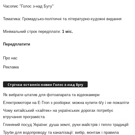
Часопис "Голос з-над Бугу"
Тематика: Громадсько-політичні та літературно-художні видання
Мінімальний строк передплати:
1 міс.
Передплатити
Про нас
Реклама
Стрічка останніх новин Голос з-над Бугу
Як вибрати штатив для фотоапарата та відеокамери
Електромотори на E-Tron з розборки: можна купити б/у і не пожаліти
Чому китайський «хайтек» на українських дорогах потребує
втручання програміста
Глиняний посуд України: душа землі, руки майстрів і тепло традицій
Труби для водопроводу та каналізації: вибір, монтаж і правила