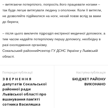
– витягаючи потерпілого, попросіть його працювати ногами –
так буде легше витягувати людину з ополонки. Коли її витягли,
не дозволяйте підійматися на ноги, нехай повзе вслід за вами
до берега;
– після цього викличте підрозділ екстреної медичної допомоги, а
тим часом надайте потерпілому першу допомогу, необхідну в
разі охолодження організму.
Сокальський районний•сектор ГУ ДСНС України у Львівській
області.
Попередні публікації
Наступна публікація
З В Е Р Н Е Н Н Я
БЮДЖЕТ РАЙОНУ
депутатів Сокальської
ВИКОНАНО
районної ради
Львівської області про
вшанування пам’яті
сотника Василяшка