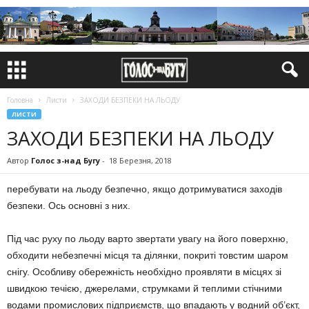
Головна
Листи
ЗАХОДИ БЕЗПЕКИ НА ЛЬОДУ
ЛИСТИ
ЗАХОДИ БЕЗПЕКИ НА ЛЬОДУ
Автор
Голос з-над Бугу
-
18 Березня, 2018
перебувати на льоду безпечно, якщо дотримуватися заходів
безпеки. Ось основні з них.
Під час руху по льоду варто звертати увагу на його поверхню,
обходити небезпечні місця та ділянки, покриті товстим шаром
снігу. Особливу обережність необхідно проявляти в місцях зі
швидкою течією, джерелами, струмками й теплими стічними
водами промислових підприємств, що впадають у водний об’єкт,