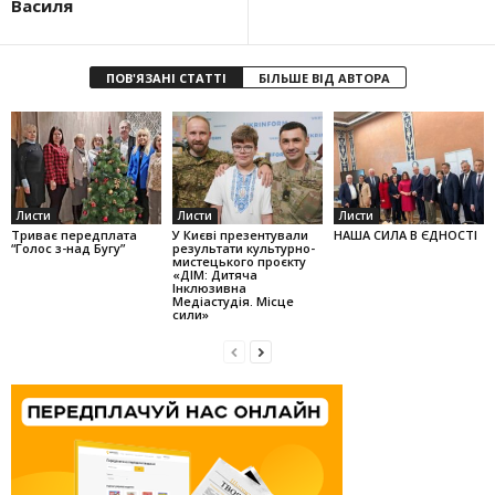
Василя
ПОВ'ЯЗАНІ СТАТТІ
БІЛЬШЕ ВІД АВТОРА
Листи
Листи
Листи
Триває передплата
У Києві презентували
НАША СИЛА В ЄДНОСТІ
“Голос з-над Бугу”
результати культурно-
мистецького проєкту
«ДІМ: Дитяча
Інклюзивна
Медіастудія. Місце
сили»