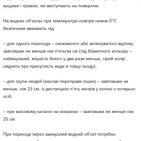
кущами і травою, які виступають на поверхню.
На водних об’єктах при температурі повітря нижче 0°С
безпечним вважають лід:
– для одного пішохода – синюватого або зеленуватого відтінку,
завтовшки не менше ніж п’ятьсім см (лід блакитного кольору –
найміцніший, міцність білого у два рази менша, сірий колір
свідчить про присутність води в товщі льоду);
– для групи людей (масові переправи пішки) – завтовшки не
меншe, ніж 15 см, із дистанцією п’ять метрів у колоні з чотирьох
осіб;
– при масовому катанні на ковзанах – завтовшки не менше ніж
25 см.
При переході через замерзлий водний об’єкт потрібно