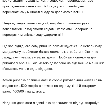
користуватися обладнаними льодовими переправами або
прокладеними стежками. За їх відсутності необхідно
переконатись у міцності льоду за допомогою плішні.
Якщо лід недостатньо міцний, потрібно припинити рух і
повертатися назад своїми слідами ковзаючи. Заборонено
перевіряти міцність льоду ударами ніг!
Під час підлідного лову риби не рекомендується на невеликому
майданчику пробивати багато ополонок, стрибати й бігати по
льоду, скупчуватись у великі групи. Пробивати ополонки для
риболовлі або з іншою метою дозволено на відстані не менш ніж
п’ятьшість метрів одна від одної.
Кожен рибалка повинен мати із собою рятувальний жилет і лінь
завдовжки 1520 метрів із петлею на одному кінці й тягарцем
вагою 400500 г на другому.
Надання допомоги людині, яка провалилася під лід, потребує