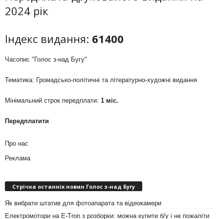
2024 рік
Індекс видання:
61400
Часопис "Голос з-над Бугу"
Тематика: Громадсько-політичні та літературно-художні видання
Мінімальний строк передплати:
1 міс.
Передплатити
Про нас
Реклама
Стрічка останніх новин Голос з-над Бугу
Як вибрати штатив для фотоапарата та відеокамери
Електромотори на E-Tron з розборки: можна купити б/у і не пожаліти