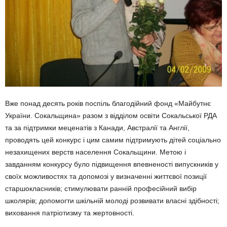
Вже понад десять років поспіль благодійний фонд «Майбутнє
України. Сокальщина» разом з відділом освіти Сокальської РДА
та за підтримки меценатів з Канади, Австралії та Англії,
проводять цей конкурс і цим самим підтримують дітей соціально
незахищених верств населення Сокальщини. Метою і
завданням конкурсу було підвищення впевненості випускників у
своїх можливостях та допомозі у визначенні життєвої позиції
старшокласників; стимулювати ранній професійний вибір
школярів; допомогти шкільній молоді розвивати власні здібності;
виховання патріотизму та жертовності.