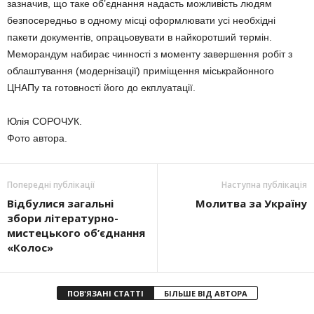
зазначив, що таке об’єднання надасть можливість людям
безпосередньо в одному місці оформлювати усі необхідні
пакети документів, опрацьовувати в найкоротший термін.
Меморандум набирає чинності з моменту завершення робіт з
облаштування (модернізації) приміщення міськрайонного
ЦНАПу та готовності його до екплуатації.
Юлія СОРОЧУК.
Фото автора.
Попередні публікації
Наступна публікація
Відбулися загальні
Молитва за Україну
збори літературно-
мистецького об’єднання
«Колос»
ПОВ'ЯЗАНІ СТАТТІ
БІЛЬШЕ ВІД АВТОРА