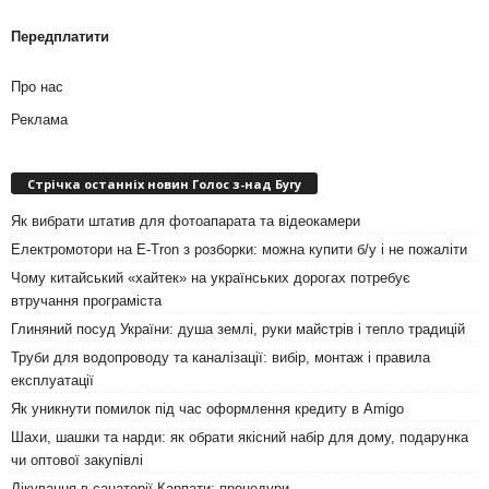
Передплатити
Про нас
Реклама
Стрічка останніх новин Голос з-над Бугу
Як вибрати штатив для фотоапарата та відеокамери
Електромотори на E-Tron з розборки: можна купити б/у і не пожаліти
Чому китайський «хайтек» на українських дорогах потребує
втручання програміста
Глиняний посуд України: душа землі, руки майстрів і тепло традицій
Труби для водопроводу та каналізації: вибір, монтаж і правила
експлуатації
Як уникнути помилок під час оформлення кредиту в Amigo
Шахи, шашки та нарди: як обрати якісний набір для дому, подарунка
чи оптової закупівлі
Лікування в санаторії Карпати: процедури