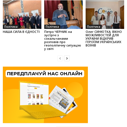
Політика
Політика
Політика
НАША СИЛА В ЄДНОСТІ
Петро ЧЕРНИК на
Олег СИНЮТКА: ВІКНО
зустрічі з
МОЖЛИВОСТЕЙ ДЛЯ
сокальчанами
УКРАЇНИ ВІДКРИВ
розповів про
ГЕРОЇЗМ УКРАЇНСЬКИХ
геополітичну ситуацію
ВОЇНІВ
у світі