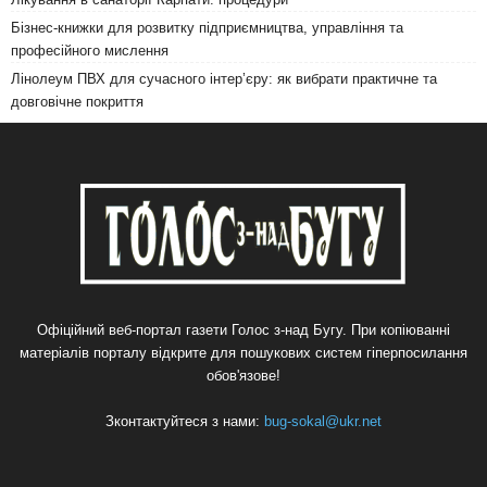
Бізнес-книжки для розвитку підприємництва, управління та
професійного мислення
Лінолеум ПВХ для сучасного інтер’єру: як вибрати практичне та
довговічне покриття
Офіційний веб-портал газети Голос з-над Бугу. При копіюванні
матеріалів порталу відкрите для пошукових систем гіперпосилання
обов'язове!
Зконтактуйтеся з нами:
bug-sokal@ukr.net