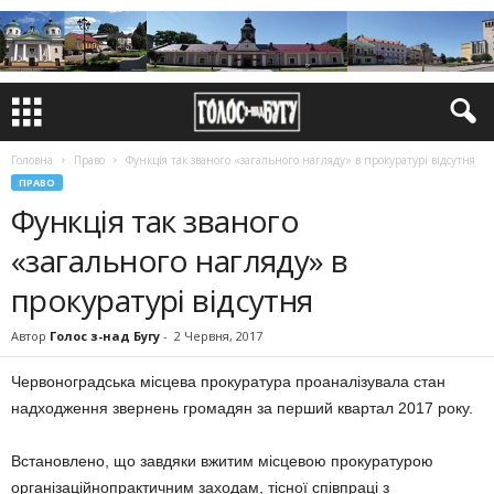
Головна
Право
Функція так званого «загального нагляду» в прокуратурі відсутня
ПРАВО
Функція так званого
«загального нагляду» в
прокуратурі відсутня
Автор
Голос з-над Бугу
-
2 Червня, 2017
Червоноградська місцева прокуратура проаналізувала стан
надходження звернень громадян за перший квартал 2017 року.
Встановлено, що завдяки вжитим місцевою прокуратурою
організаційнопрактичним заходам, тісної співпраці з