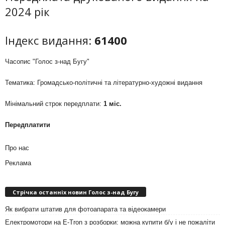
2024 рік
Індекс видання:
61400
Часопис "Голос з-над Бугу"
Тематика: Громадсько-політичні та літературно-художні видання
Мінімальний строк передплати:
1 міс.
Передплатити
Про нас
Реклама
Стрічка останніх новин Голос з-над Бугу
Як вибрати штатив для фотоапарата та відеокамери
Електромотори на E-Tron з розборки: можна купити б/у і не пожаліти