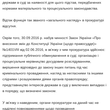
держави в суді за наявності для цього підстав, передбачених
нормами матеріального та процесуального законодавства.
Відтак функція так званого «загального нагляду» в прокуратурі
відсутня.
Окрім того, 30.09.2016 р. набув чинності Закон України «Про
внесення змін до Конституції України (щодо правосуддя)»
№1401VIII від 02.06.2016, в зв’язку з чим прокуратура здійснює:
підтримання публічного обвинувачення в суді; організацію і
процесуальне керівництво досудовим розслідуванням,
вирішення відповідно до закону інших питань під час
кримінального провадження, нагляд за негласними та іншими
слідчими і розшуковими діями органів правопорядку;
представництво інтересів держави в суді у виключних випадках і
в порядку, що визначені законом.
У зв’язку з наведеним, органи прокуратури на даний час не
наділені повноваженнями щодо проведення