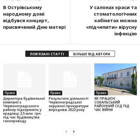
В Острівському
У салонах краси та
народному домі
стоматологічних
відбувся концерт,
кабінетах можна
присвячений Дню матері
«підчепити» вірусну
інфекцію
ПОВ'ЯЗАНІ СТАТТІ
БІЛЬШЕ ВІД АВТОРА
Право
Право
Право
Директора будівельної
Результати діяльності
ЯК ПРАЦЮЄ
компанії з
Червоноградської
СОКАЛЬСЬКИЙ
Червоноградського
окружної прокуратури
РАЙОННИЙ СУД ПІД
району підозрюють у
впродовж 2022 року
ЧАС ВІЙНИ
крадіжці 2,5 млн. грн.
під час будівництва
газопроводу