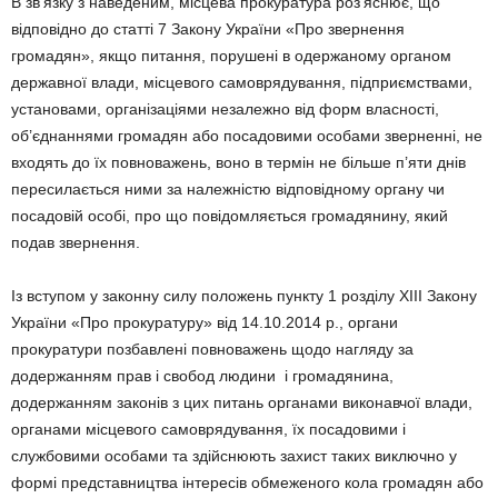
В зв’язку з наведеним, місцева прокуратура роз’яснює, що
відповідно до статті 7 Закону України «Про звернення
громадян», якщо питання, порушені в одержаному органом
державної влади, місцевого самоврядування, підприємствами,
установами, організаціями незалежно від форм власності,
об’єднаннями громадян або посадовими особами зверненні, не
входять до їх повноважень, воно в термін не більше п’яти днів
пересилається ними за належністю відповідному органу чи
посадовій особі, про що повідомляється громадянину, який
подав звернення.
Із вступом у законну силу положень пункту 1 розділу XIII Закону
України «Про прокуратуру» від 14.10.2014 р., органи
прокуратури позбавлені повноважень щодо нагляду за
додержанням прав і свобод людини і громадянина,
додержанням законів з цих питань органами виконавчої влади,
органами місцевого самоврядування, їх посадовими і
службовими особами та здійснюють захист таких виключно у
формі представництва інтересів обмеженого кола громадян або