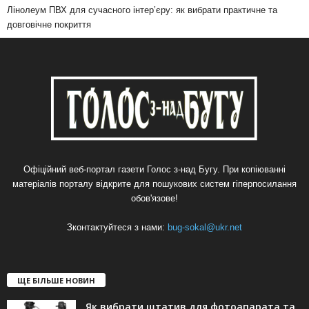
Лінолеум ПВХ для сучасного інтер’єру: як вибрати практичне та
довговічне покриття
Офіційний веб-портал газети Голос з-над Бугу. При копіюванні
матеріалів порталу відкрите для пошукових систем гіперпосилання
обов'язове!
Зконтактуйтеся з нами:
bug-sokal@ukr.net
ЩЕ БІЛЬШЕ НОВИН
Як вибрати штатив для фотоапарата та