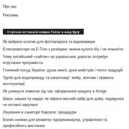
Про нас
Реклама
Стрічка останніх новин Голос з-над Бугу
Як вибрати штатив для фотоапарата та відеокамери
Електромотори на E-Tron з розборки: можна купити б/у і не пожаліти
Чому китайський «хайтек» на українських дорогах потребує
втручання програміста
Глиняний посуд України: душа землі, руки майстрів і тепло традицій
Труби для водопроводу та каналізації: вибір, монтаж і правила
експлуатації
Як уникнути помилок під час оформлення кредиту в Amigo
Шахи, шашки та нарди: як обрати якісний набір для дому, подарунка
чи оптової закупівлі
Лікування в санаторії Карпати: процедури
Бізнес-книжки для розвитку підприємництва, управління та
професійного мислення