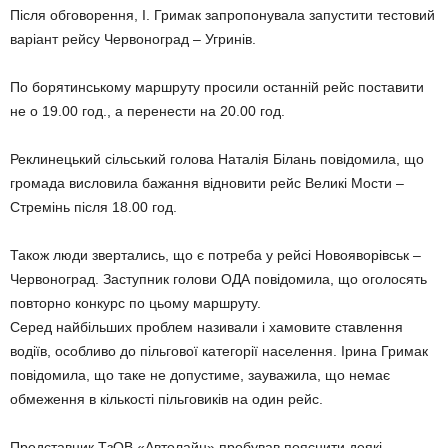
Після обговорення, І. Гримак запропонувала запустити тестовий
варіант рейсу Червоноград – Угринів.
По борятинському маршруту просили останній рейс поставити
не о 19.00 год., а перенести на 20.00 год.
Реклинецький сільський голова Наталія Білань повідомила, що
громада висловила бажання відновити рейс Великі Мости –
Стремінь після 18.00 год.
Також люди звертались, що є потреба у рейсі Новояворівськ –
Червоноград. Заступник голови ОДА повідомила, що оголосять
повторно конкурс по цьому маршруту.
Серед найбільших проблем називали і хамовите ставлення
водіїв, особливо до пільгової категорії населення. Ірина Гримак
повідомила, що таке не допустиме, зауважила, що немає
обмеження в кількості пільговиків на один рейс.
Представник ТзОВ «Автолайн» пробував пояснити деякі