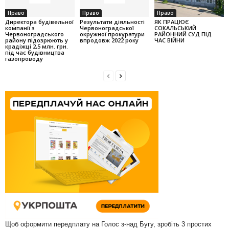
Право
Право
Право
Директора будівельної
Результати діяльності
ЯК ПРАЦЮЄ
компанії з
Червоноградської
СОКАЛЬСЬКИЙ
Червоноградського
окружної прокуратури
РАЙОННИЙ СУД ПІД
району підозрюють у
впродовж 2022 року
ЧАС ВІЙНИ
крадіжці 2,5 млн. грн.
під час будівництва
газопроводу
Щоб оформити передплату на Голос з-над Бугу, зробіть 3 простих