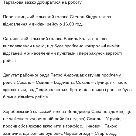
Тартакова важко добиратися на роботу.
Перев’ятицький сільський голова Степан Кіндратюк за
відновлення у вихідні рейсу о 16.00 год.
Савчинський сільський голова Василь Калька та інші
висловлювали надію, що буде зроблено контрольні виміри
відстаней між населеними пунктами і перерахунок вартості
рейсів.
Депутат районної ради Петро Андрущак озвучив проблему
рейсів Сокаль – Смиків – Бодячів та Сокаль – Лучиці, які часто
зриваються, водії відмовляються брати пільговиків і раніше була
більша кількість рейсів.
Хоробрівський сільський голова Володимир Сава повідомив, що
не здійснюється останній рейс (в неділю) Сокаль – Угринів, і
просив обов’язково включити в графік с. Ниновичі. Також
зазначив, що раніше був рейс Червоноград – Старгород.