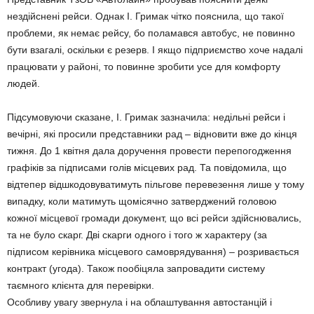
нездійснені рейси. Однак І. Гримак чітко пояснила, що такої
проблеми, як немає рейсу, бо поламався автобус, не повинно
бути взагалі, оскільки є резерв. І якщо підприємство хоче надалі
працювати у районі, то повинне зробити усе для комфорту
людей.
Підсумовуючи сказане, І. Гримак зазначила: недільні рейси і
вечірні, які просили представники рад – відновити вже до кінця
тижня. До 1 квітня дала доручення провести перепогодження
графіків за підписами голів місцевих рад. Та повідомила, що
відтепер відшкодовуватимуть пільгове перевезення лише у тому
випадку, коли матимуть щомісячно затверджений головою
кожної місцевої громади документ, що всі рейси здійснювались,
та не було скарг. Дві скарги одного і того ж характеру (за
підписом керівника місцевого самоврядування) – розривається
контракт (угода). Також пообіцяла запровадити систему
таємного клієнта для перевірки.
Особливу увагу звернула і на облаштування автостанцій і