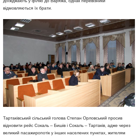
доїжджають у філію до Варяжа, однак перевізники
відмовляються їх брати.
Тартаківський сільський голова Степан Орловський просив
відновити рейс Сокаль – Бишів і Сокаль – Тартаків, адже через
великий пасажиропотік у інших населених пунктах, жителям