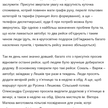
заслужити. Присутні звертали увагу на відсутність куточка
споживача, котрий повинен мати графік руху, переліг пільгових
категорій та тарифи (принцип його формування), а ще –
телефон диспетчерської, куди б при потребі можна було
звернутись. Ще однією з найбільш зазначених проблем була та,
що коли ламається автобус то два рейси об’єднують і таким
чином люди їдуть, як в кругосвітню подорож (об’їжджають багато
населених пунктів, і тривалість рейсу значно збільшується).
Так як день нині значно довший, багато хто з присутніх просив
відновити останні рейси, щоб людям було зручніше добиратися
додому. В основному говорили про такі рейси: Сокаль – Варяж –
автобус заїжджає у Лешків три рази в тиждень. Люди просять
додати вечірній рейс у п’ятницю та в неділю в обід. А ще, щоб
маршрут проліг до Русина і Лешкова. Сільський голова
Олександра Сухоручко просила виділити додаткові у п’ятницю в
вечері, а тaкож в неділю на обід. Школа мистецтв ім. Віктора
Матюка виготовила пільгові посвідчення для учнів, котрі