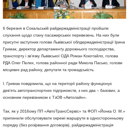
6 березня в Сокальській райдержадміністрації пройшли
слухання щодо стану пасажирських перевезень. На них були
присутні заступник голови Львівської облдержадміністрації Ірина
Гримак, директор департаменту дорожнього господарства,
транспорту і зв’язку Львівської ОДА Роман Кокотайло, голова
РДА Олег Пелих, голова районної ради Микола Пасько, голови
місцевих рад району, депутати та громадськість.
І. Гримак повідомила, що на території району функціонує
дев’ять автотранспортних підприємств, з них два – базових, а
основним перевізником є ТзОВ «Автолайн».
Так, як у 2016ому ПП «АвтоТрансСервіс» та ФОП «Йонка О. М.»
припинили обслуговувати окремі маршрути в односторонньому
порядку (без розірвання договорів), райдержадміністрація