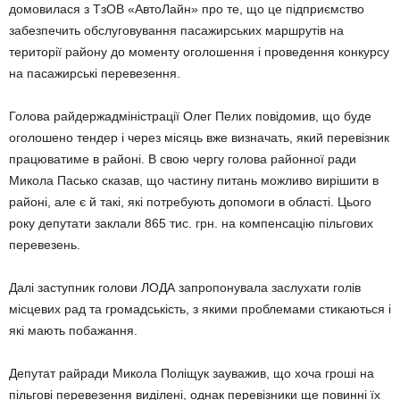
домовилася з ТзОВ «АвтоЛайн» про те, що це підприємство
забезпечить обслуговування пасажирських маршрутів на
території району до моменту оголошення і проведення конкурсу
на пасажирські перевезення.
Голова райдержадміністрації Олег Пелих повідомив, що буде
оголошено тендер і через місяць вже визначать, який перевізник
працюватиме в районі. В свою чергу голова районної ради
Микола Пасько сказав, що частину питань можливо вирішити в
районі, але є й такі, які потребують допомоги в області. Цього
року депутати заклали 865 тис. грн. на компенсацію пільгових
перевезень.
Далі заступник голови ЛОДА запропонувала заслухати голів
місцевих рад та громадськість, з якими проблемами стикаються і
які мають побажання.
Депутат райради Микола Поліщук зауважив, що хоча гроші на
пільгові перевезення виділені, однак перевізники ще повинні їх