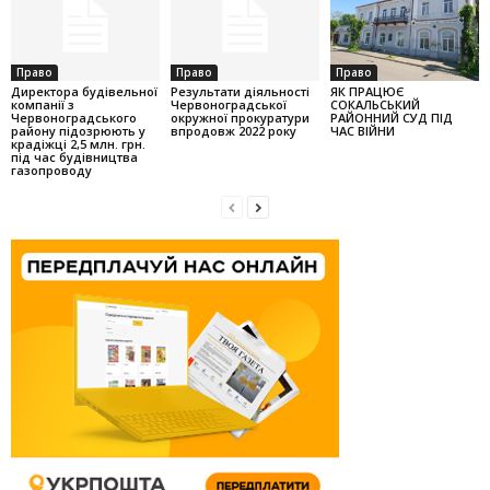
Право
Право
Право
Директора будівельної
Результати діяльності
ЯК ПРАЦЮЄ
компанії з
Червоноградської
СОКАЛЬСЬКИЙ
Червоноградського
окружної прокуратури
РАЙОННИЙ СУД ПІД
району підозрюють у
впродовж 2022 року
ЧАС ВІЙНИ
крадіжці 2,5 млн. грн.
під час будівництва
газопроводу