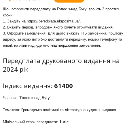
Щоб оформити передплату на Голос з-над Бугу, зробіть 3 простих
кроки:
1. Зайдіть на
https://peredplata.ukrposhta.ua/
.
2. Вкажіть період, впродовж якого хочете отримувати видання.
3. Оформте замовлення. Для цього вкажіть ПІБ замовника, поштову
адресу, за якою потрібно доставляти періодику, номер телефону та
email, на який надійде лист-підтвердження замовлення.
Передплата друкованого видання на
2024 рік
Індекс видання:
61400
Часопис "Голос з-над Бугу"
Тематика: Громадсько-політичні та літературно-художні видання
Мінімальний строк передплати:
1 міс.