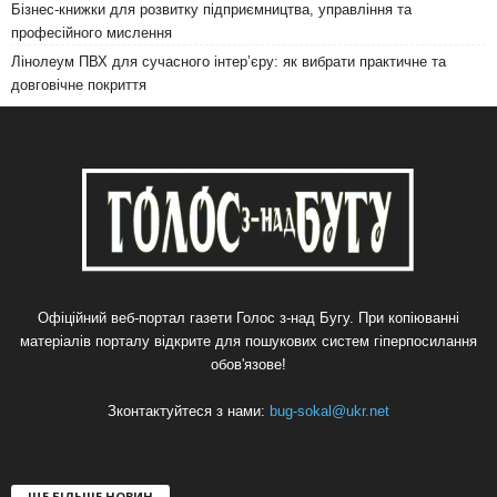
Бізнес-книжки для розвитку підприємництва, управління та
професійного мислення
Лінолеум ПВХ для сучасного інтер’єру: як вибрати практичне та
довговічне покриття
Офіційний веб-портал газети Голос з-над Бугу. При копіюванні
матеріалів порталу відкрите для пошукових систем гіперпосилання
обов'язове!
Зконтактуйтеся з нами:
bug-sokal@ukr.net
ЩЕ БІЛЬШЕ НОВИН