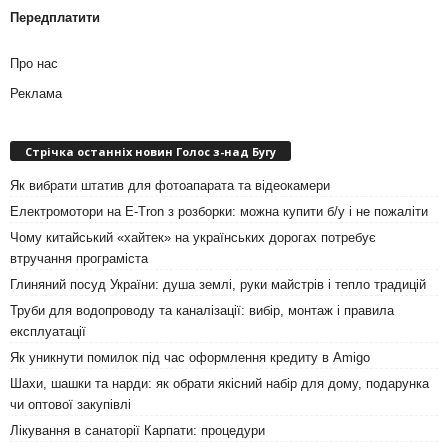
Передплатити
Про нас
Реклама
Стрічка останніх новин Голос з-над Бугу
Як вибрати штатив для фотоапарата та відеокамери
Електромотори на E-Tron з розборки: можна купити б/у і не пожаліти
Чому китайський «хайтек» на українських дорогах потребує
втручання програміста
Глиняний посуд України: душа землі, руки майстрів і тепло традицій
Труби для водопроводу та каналізації: вибір, монтаж і правила
експлуатації
Як уникнути помилок під час оформлення кредиту в Amigo
Шахи, шашки та нарди: як обрати якісний набір для дому, подарунка
чи оптової закупівлі
Лікування в санаторії Карпати: процедури