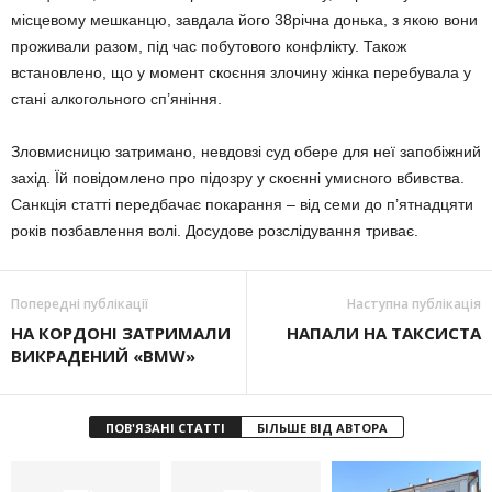
місцевому мешканцю, завдала його 38річна донька, з якою вони
проживали разом, під час побутового конфлікту. Також
встановлено, що у момент скоєння злочину жінка перебувала у
стані алкогольного сп’яніння.
Зловмисницю затримано, невдовзі суд обере для неї запобіжний
захід. Їй повідомлено про підозру у скоєнні умисного вбивства.
Санкція статті передбачає покарання – від семи до п’ятнадцяти
років позбавлення волі. Досудове розслідування триває.
Попередні публікації
Наступна публікація
НА КОРДОНІ ЗАТРИМАЛИ
НАПАЛИ НА ТАКСИСТА
ВИКРАДЕНИЙ «BMW»
ПОВ'ЯЗАНІ СТАТТІ
БІЛЬШЕ ВІД АВТОРА