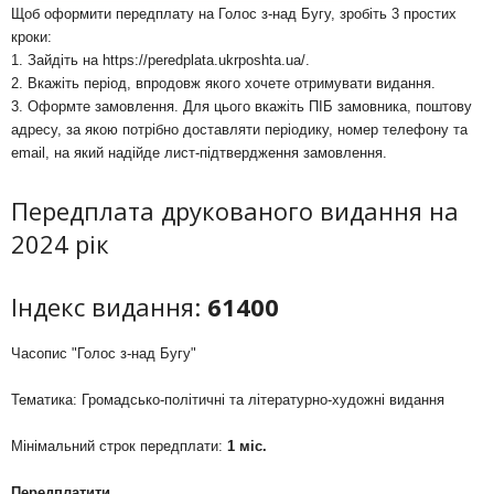
Щоб оформити передплату на Голос з-над Бугу, зробіть 3 простих
кроки:
1. Зайдіть на
https://peredplata.ukrposhta.ua/
.
2. Вкажіть період, впродовж якого хочете отримувати видання.
3. Оформте замовлення. Для цього вкажіть ПІБ замовника, поштову
адресу, за якою потрібно доставляти періодику, номер телефону та
email, на який надійде лист-підтвердження замовлення.
Передплата друкованого видання на
2024 рік
Індекс видання:
61400
Часопис "Голос з-над Бугу"
Тематика: Громадсько-політичні та літературно-художні видання
Мінімальний строк передплати:
1 міс.
Передплатити