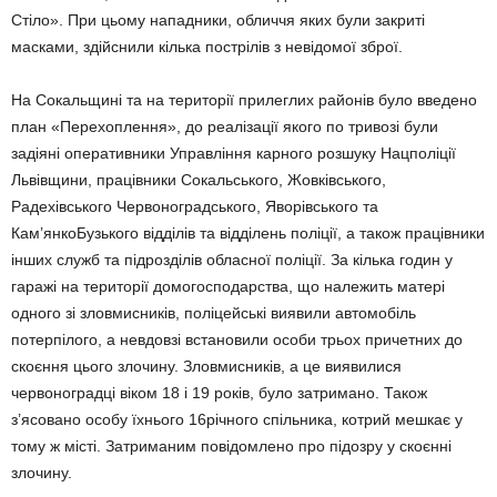
Стіло». При цьому нападники, обличчя яких були закриті
масками, здійснили кілька пострілів з невідомої зброї.
На Сокальщині та на території прилеглих районів було введено
план «Перехоплення», до реалізації якого по тривозі були
задіяні оперативники Управління карного розшуку Нацполіції
Львівщини, працівники Сокальського, Жовківського,
Радехівського Червоноградського, Яворівського та
Кам’янкоБузького відділів та відділень поліції, а також працівники
інших служб та підрозділів обласної поліції. За кілька годин у
гаражі на території домогосподарства, що належить матері
одного зi зловмисників, поліцейські виявили автомобіль
потерпілого, а невдовзі встановили особи трьох причетних до
скоєння цього злочину. Зловмисників, а це виявилися
червоноградці віком 18 і 19 років, було затримано. Також
з’ясовано особу їхнього 16річного спільника, котрий мешкає у
тому ж місті. Затриманим повідомлено про підозру у скоєнні
злочину.