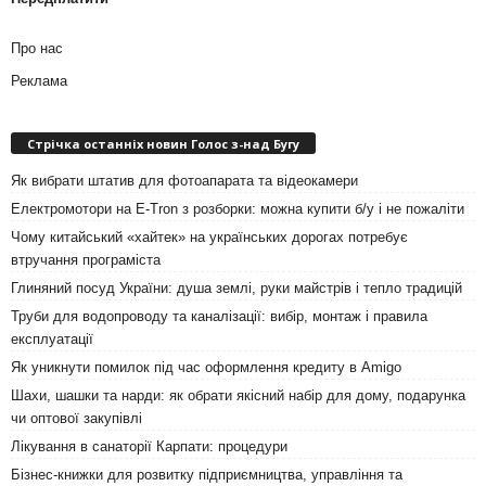
Про нас
Реклама
Стрічка останніх новин Голос з-над Бугу
Як вибрати штатив для фотоапарата та відеокамери
Електромотори на E-Tron з розборки: можна купити б/у і не пожаліти
Чому китайський «хайтек» на українських дорогах потребує
втручання програміста
Глиняний посуд України: душа землі, руки майстрів і тепло традицій
Труби для водопроводу та каналізації: вибір, монтаж і правила
експлуатації
Як уникнути помилок під час оформлення кредиту в Amigo
Шахи, шашки та нарди: як обрати якісний набір для дому, подарунка
чи оптової закупівлі
Лікування в санаторії Карпати: процедури
Бізнес-книжки для розвитку підприємництва, управління та