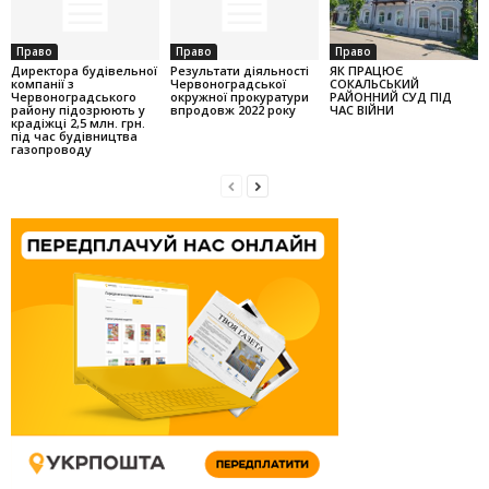
Право
Право
Право
Директора будівельної
Результати діяльності
ЯК ПРАЦЮЄ
компанії з
Червоноградської
СОКАЛЬСЬКИЙ
Червоноградського
окружної прокуратури
РАЙОННИЙ СУД ПІД
району підозрюють у
впродовж 2022 року
ЧАС ВІЙНИ
крадіжці 2,5 млн. грн.
під час будівництва
газопроводу