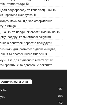
рів і тепло традицій
 для водопроводу та каналізації: вибір,
ж і правила експлуатації
никнути помилок під час оформлення
ту в Amigo
 шашки та нарди: як обрати якісний набір
ому, подарунка чи оптової закупівлі
ання в санаторії Карпати: процедури
с-книжки для розвитку підприємництва,
ління та професійного мислення
еум ПВХ для сучасного інтер’єру: як
ти практичне та довговічне покриття
ПУЛЯРНА КАТЕГОРІЯ
687
міка
408
тура
352
т