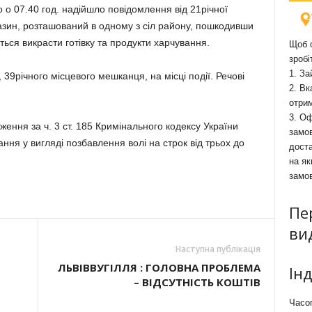
о о 07.40 год. надійшло повідомлення від 21річної
газин, розташований в одному з сіл району, пошкодивши
ється викрасти готівку та продукти харчування.
Щоб о
зробі
1. За
 39річного місцевого мешканця, на місці події. Речові
2. Вк
отри
3. Оф
ення за ч. 3 ст. 185 Кримінального кодексу України
замов
ння у вигляді позбавлення волі на строк від трьох до
доста
на як
замо
Пе
ви
Наступна публікація
ЛЬВІВВУГІЛЛЯ : ГОЛОВНА ПРОБЛЕМА
Ін
– ВІДСУТНІСТЬ КОШТІВ
Часоп