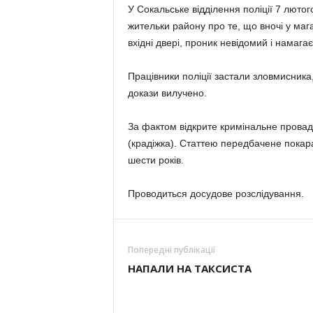
У Сокальське відділення поліції 7 лютог
жительки району про те, що вночі у ма
вхідні двері, проник невідомий і намага
Працівники поліції застали зловмисника,
докази вилучено.
За фактом відкрите кримінальне провадж
(крадіжка). Статтею передбачене покара
шести років.
Проводиться досудове розслідування.
Попередні публікації
НАПАЛИ НА ТАКСИСТА