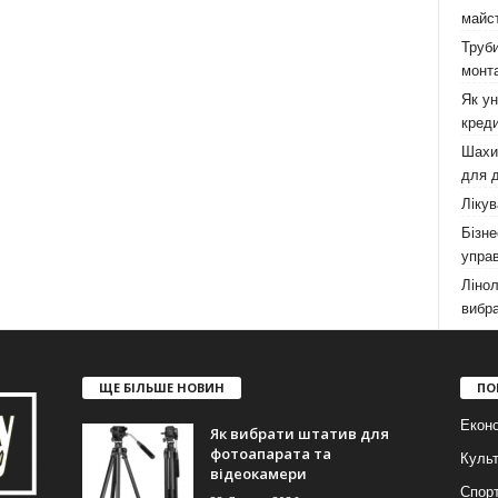
майст
Труби
монта
Як у
креди
Шахи,
для д
Лікув
Бізне
управ
Лінол
вибра
ЩЕ БІЛЬШЕ НОВИН
ПО
Еконо
Як вибрати штатив для
фотоапарата та
Куль
відеокамери
Спор