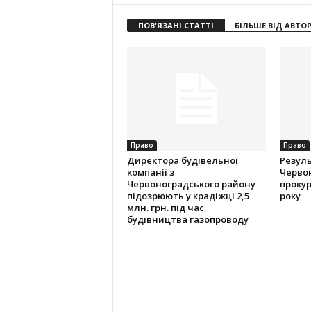
ПОВ'ЯЗАНІ СТАТТІ
БІЛЬШЕ ВІД АВТО
Право
Право
Директора будівельної
Резуль
компанії з
Червон
Червоноградського району
прокур
підозрюють у крадіжці 2,5
року
млн. грн. під час
будівництва газопроводу