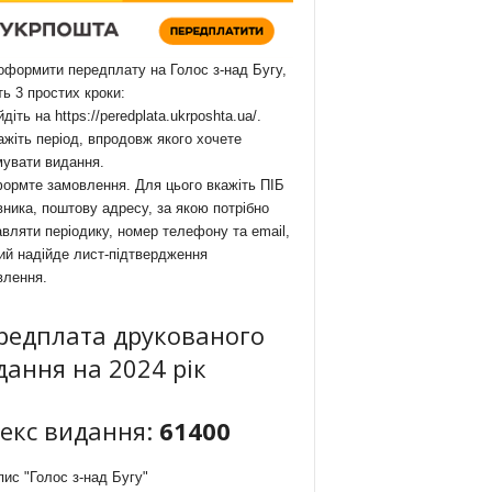
формити передплату на Голос з-над Бугу,
ть 3 простих кроки:
йдіть на
https://peredplata.ukrposhta.ua/
.
ажіть період, впродовж якого хочете
мувати видання.
ормте замовлення. Для цього вкажіть ПІБ
ника, поштову адресу, за якою потрібно
вляти періодику, номер телефону та email,
ий надійде лист-підтвердження
влення.
редплата друкованого
дання на 2024 рік
декс видання:
61400
ис "Голос з-над Бугу"