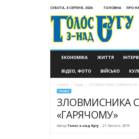
СУБОТА, 8 СЕРПНЯ, 2026
ГОЛОВНА
ПРО Н
Голос
з-
над
Бугу
ЕКОНОМІКА
ЖИТТЯ
ІНТЕРВ
ВІДЕО, ФОТО
ВІЙСЬКО
КУЛ
Головна
Право
ЗЛОВМИСНИКА СПІЙМАЛИ НА 
ПРАВО
ЗЛОВМИСНИКА С
«ГАРЯЧОМУ»
Автор
Голос з-над Бугу
-
21 Лютого, 2019