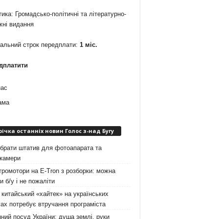
ика: Громадсько-політичні та літературно-
жні видання
мальний строк передплати:
1 міс.
дплатити
нас
ама
річка останніх новин Голос з-над Бугу
брати штатив для фотоапарата та
окамери
ромотори на E-Tron з розборки: можна
и б/у і не пожаліти
китайський «хайтек» на українських
ах потребує втручання програміста
ний посуд України: душа землі, руки