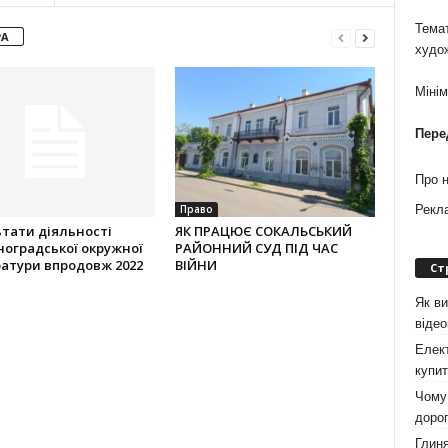
Темат
РА
худо
Міні
Пере
Про 
Право
Рекл
тати діяльності
ЯК ПРАЦЮЄ СОКАЛЬСЬКИЙ
оградської окружної
РАЙОННИЙ СУД ПІД ЧАС
атури впродовж 2022
ВІЙНИ
Ст
Як ви
віде
Елект
купит
Чому 
дорог
Глиня