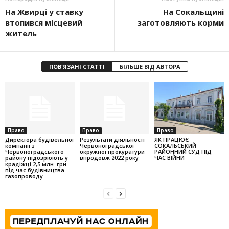
На Жвирці у ставку
На Сокальщині
втопився місцевий
заготовляють корми
житель
ПОВ'ЯЗАНІ СТАТТІ
БІЛЬШЕ ВІД АВТОРА
Право
Право
Право
Директора будівельної
Результати діяльності
ЯК ПРАЦЮЄ
компанії з
Червоноградської
СОКАЛЬСЬКИЙ
Червоноградського
окружної прокуратури
РАЙОННИЙ СУД ПІД
району підозрюють у
впродовж 2022 року
ЧАС ВІЙНИ
крадіжці 2,5 млн. грн.
під час будівництва
газопроводу