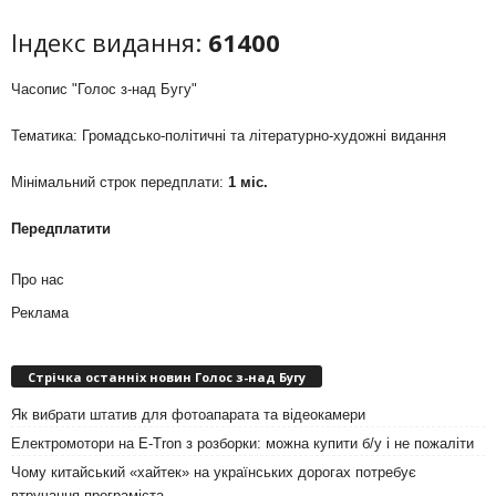
Індекс видання:
61400
Часопис "Голос з-над Бугу"
Тематика: Громадсько-політичні та літературно-художні видання
Мінімальний строк передплати:
1 міс.
Передплатити
Про нас
Реклама
Стрічка останніх новин Голос з-над Бугу
Як вибрати штатив для фотоапарата та відеокамери
Електромотори на E-Tron з розборки: можна купити б/у і не пожаліти
Чому китайський «хайтек» на українських дорогах потребує
втручання програміста