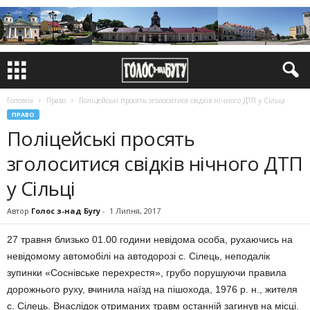
Головна
Право
Поліцейські просять зголоситися свідків нічного ДТП у Сільці
ПРАВО
Поліцейські просять
зголоситися свідків нічного ДТП
у Сільці
Автор
Голос з-над Бугу
-
1 Липня, 2017
27 травня близько 01.00 години невідома особа, рухаючись на
невідомому автомобілі на автодорозі с. Сілець, неподалік
зупинки «Соснівське перехрестя», грубо порушуючи правила
дорожнього руху, вчинила наїзд на пішохода, 1976 р. н., жителя
с. Сілець. Внаслідок отриманих травм останній загинув на місці.