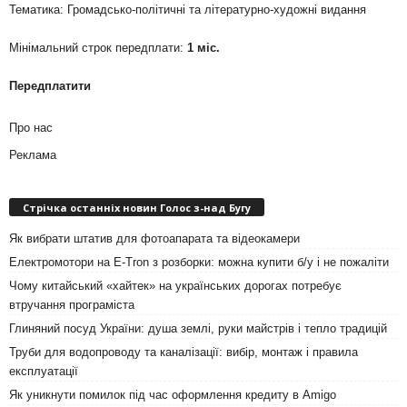
Тематика: Громадсько-політичні та літературно-художні видання
Мінімальний строк передплати:
1 міс.
Передплатити
Про нас
Реклама
Стрічка останніх новин Голос з-над Бугу
Як вибрати штатив для фотоапарата та відеокамери
Електромотори на E-Tron з розборки: можна купити б/у і не пожаліти
Чому китайський «хайтек» на українських дорогах потребує
втручання програміста
Глиняний посуд України: душа землі, руки майстрів і тепло традицій
Труби для водопроводу та каналізації: вибір, монтаж і правила
експлуатації
Як уникнути помилок під час оформлення кредиту в Amigo