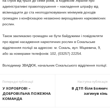
на строк від трьох до семи років, а Кодексом України про
адміністративні правопорушення – накладення штрафу від
вісімнадцяти до ста неоподатковуваних мінімумів доходів
громадян з конфіскацією незаконно вирощуваних нарковмісних
рослин.
Також закликаємо громадян не бути байдужими і повідомляти
про відомі насадження наркотичних рослин в Сокальське
відділенняя поліції за адресою: м. Сокаль, вул. Міцкевича, 9,
або за номерами телефонів: 102, (03257) 22254.
Володимир ЗВАДЮК, начальник Сокальського відділення поліції.
Попередні публікації
Наступна публікація
У ХОРОБРОВІ –
В ДТП біля Боянич
ДОБРОВІЛЬНА ПОЖЕЖНА
загинув кінь
КОМАНДА