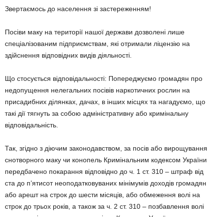
Звертаємось до населення зі застереженням!
Посіви маку на території нашої держави дозволені лише
спеціалізованим підприємствам, які отримали ліцензію на
здійснення відповідних видів діяльності.
Що стосується відповідальності: Попереджуємо громадян про
недопущення нелегальних посівів наркотичних рослин на
присадибних ділянках, дачах, в інших місцях та нагадуємо, що
такі дії тягнуть за собою адміністративну або кримінальну
відповідальність.
Так, згідно з діючим законодавством, за посів або вирощування
снотворного маку чи конопель Кримінальним кодексом України
передбачено покарання відповідно до ч. 1 ст. 310 – штраф від
ста до п’ятисот неоподатковуваних мінімумів доходів громадян
або арешт на строк до шести місяців, або обмеження волі на
строк до трьох років, а також за ч. 2 ст. 310 – позбавлення волі