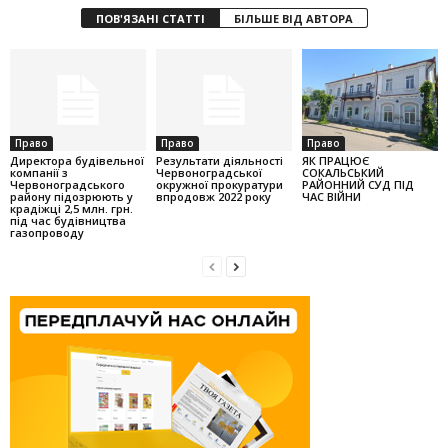
ПОВ'ЯЗАНІ СТАТТІ
БІЛЬШЕ ВІД АВТОРА
Право
Право
Право
Директора будівельної
Результати діяльності
ЯК ПРАЦЮЄ
компанії з
Червоноградської
СОКАЛЬСЬКИЙ
Червоноградського
окружної прокуратури
РАЙОННИЙ СУД ПІД
району підозрюють у
впродовж 2022 року
ЧАС ВІЙНИ
крадіжці 2,5 млн. грн.
під час будівництва
газопроводу