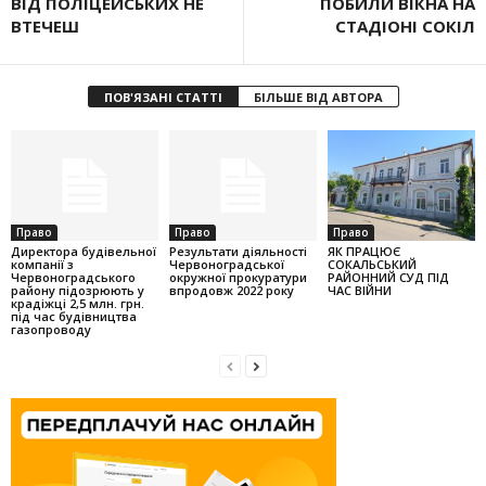
ВІД ПОЛІЦЕЙСЬКИХ НЕ
ПОБИЛИ ВІКНА НА
ВТЕЧЕШ
СТАДІОНІ СОКІЛ
ПОВ'ЯЗАНІ СТАТТІ
БІЛЬШЕ ВІД АВТОРА
Право
Право
Право
Директора будівельної
Результати діяльності
ЯК ПРАЦЮЄ
компанії з
Червоноградської
СОКАЛЬСЬКИЙ
Червоноградського
окружної прокуратури
РАЙОННИЙ СУД ПІД
району підозрюють у
впродовж 2022 року
ЧАС ВІЙНИ
крадіжці 2,5 млн. грн.
під час будівництва
газопроводу