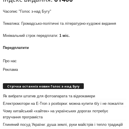
Часопис "Голос з-над Бугу"
Тематика: Громадсько-політичні та літературно-художні видання
Мінімальний строк передплати:
1 міс.
Передплатити
Про нас
Реклама
Стрічка останніх новин Голос з-над Бугу
Як вибрати штатив для фотоапарата та відеокамери
Електромотори на E-Tron з розборки: можна купити б/у і не пожаліти
Чому китайський «хайтек» на українських дорогах потребує
втручання програміста
Глиняний посуд України: душа землі, руки майстрів і тепло традицій