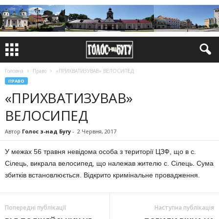
Головна
Право
«ПРИХВАТИЗУВАВ» ВЕЛОСИПЕД
ПРАВО
«ПРИХВАТИЗУВАВ»
ВЕЛОСИПЕД
Автор
Голос з-над Бугу
-
2 Червня, 2017
У межах 56 травня невідома особа з території ЦЗФ, що в с.
Сілець, викрала велосипед, що належав жителю с. Сілець. Сума
збитків встановлюється. Відкрито кримінальне провадження.
Попередні публікації
Наступна публікація