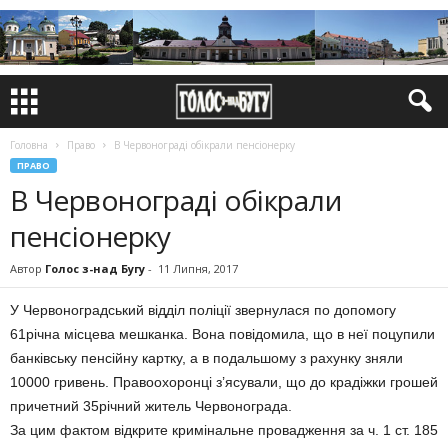
Головна
Право
В Червонограді обікрали пенсіонерку
ПРАВО
В Червонограді обікрали
пенсіонерку
Автор
Голос з-над Бугу
-
11 Липня, 2017
У Червоноградський відділ поліції звернулася по допомогу
61річна місцева мешканка. Вона повідомила, що в неї поцупили
банківську пенсійну картку, а в подальшому з рахунку зняли
10000 гривень. Правоохоронці з’ясували, що до крадіжки грошей
причетний 35річний житель Червонограда.
За цим фактом відкрите кримінальне провадження за ч. 1 ст. 185