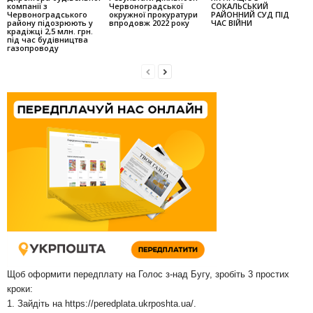
компанії з
Червоноградської
СОКАЛЬСЬКИЙ
Червоноградського
окружної прокуратури
РАЙОННИЙ СУД ПІД
району підозрюють у
впродовж 2022 року
ЧАС ВІЙНИ
крадіжці 2,5 млн. грн.
під час будівництва
газопроводу
Щоб оформити передплату на Голос з-над Бугу, зробіть 3 простих
кроки:
1. Зайдіть на
https://peredplata.ukrposhta.ua/
.