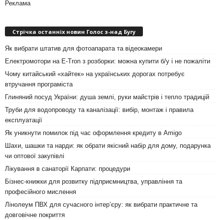
Реклама
Стрічка останніх новин Голос з-над Бугу
Як вибрати штатив для фотоапарата та відеокамери
Електромотори на E-Tron з розборки: можна купити б/у і не пожаліти
Чому китайський «хайтек» на українських дорогах потребує
втручання програміста
Глиняний посуд України: душа землі, руки майстрів і тепло традицій
Труби для водопроводу та каналізації: вибір, монтаж і правила
експлуатації
Як уникнути помилок під час оформлення кредиту в Amigo
Шахи, шашки та нарди: як обрати якісний набір для дому, подарунка
чи оптової закупівлі
Лікування в санаторії Карпати: процедури
Бізнес-книжки для розвитку підприємництва, управління та
професійного мислення
Лінолеум ПВХ для сучасного інтер’єру: як вибрати практичне та
довговічне покриття