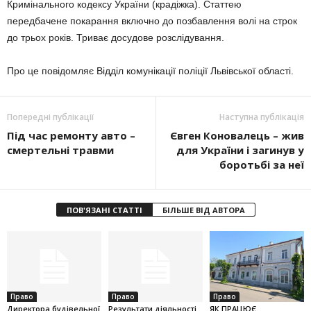
Кримінального кодексу України (крадіжка). Статтею
передбачене покарання включно до позбавлення волі на строк
до трьох років. Триває досудове розслідування.
Про це повідомляє Відділ комунікації поліції Львівської області.
Попередні публікації
Наступна публікація
Під час ремонту авто –
Євген Коновалець – жив
смертельні травми
для України і загинув у
боротьбі за неї
ПОВ'ЯЗАНІ СТАТТІ
БІЛЬШЕ ВІД АВТОРА
Право
Право
Право
Директора будівельної
Результати діяльності
ЯК ПРАЦЮЄ