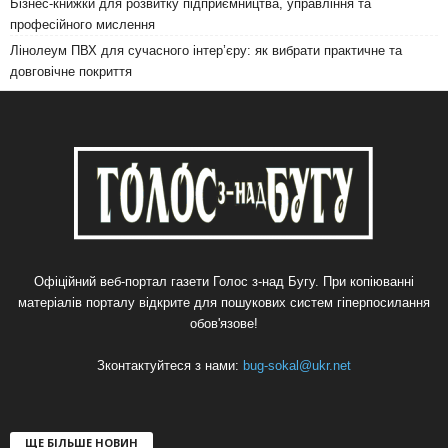
Бізнес-книжки для розвитку підприємництва, управління та
професійного мислення
Лінолеум ПВХ для сучасного інтер’єру: як вибрати практичне та
довговічне покриття
Офіційний веб-портал газети Голос з-над Бугу. При копіюванні
матеріалів порталу відкрите для пошукових систем гіперпосилання
обов'язове!
Зконтактуйтеся з нами:
bug-sokal@ukr.net
ЩЕ БІЛЬШЕ НОВИН