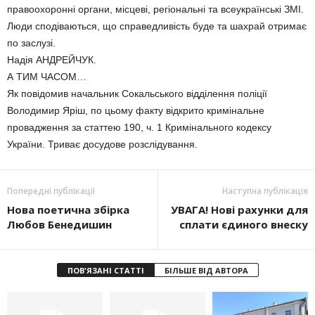
правоохоронні органи, місцеві, регіональні та всеукраїнські ЗМІ.
Люди сподіваються, що справедливість буде та шахрай отримає
по заслузі.
Надія АНДРЕЙЧУК.
А ТИМ ЧАСОМ…
Як повідомив начальник Сокальського відділення поліції
Володимир Яріш, по цьому факту відкрито кримінальне
провадження за статтею 190, ч. 1 Кримінального кодексу
України. Триває досудове розслідування.
Попередні публікації
Наступна публікація
Нова поетична збірка
УВАГА! Нові рахунки для
Любов Бенедишин
сплати єдиного внеску
ПОВ'ЯЗАНІ СТАТТІ
БІЛЬШЕ ВІД АВТОРА