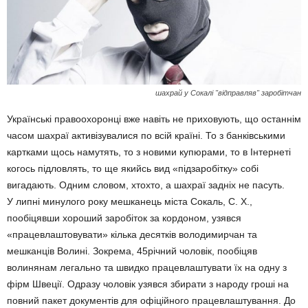
шахрай у Сокалі "відправляв" заробітчан
Українські правоохоронці вже навіть не приховують, що останнім
часом шахраї активізувалися по всій країні. То з банківськими
картками щось намутять, то з новими купюрами, то в Інтернеті
когось підловлять, то ще якийсь вид «підзаробітку» собі
вигадають. Одним словом, хтохто, а шахраї задніх не пасуть.
У липні минулого року мешканець міста Сокаль, С. Х.,
пообіцявши хороший заробіток за кордоном, узявся
«працевлаштовувати» кілька десятків володимирчан та
мешканців Волині. Зокрема, 45річний чоловік, пообіцяв
волинянам легально та швидко працевлаштувати їх на одну з
фірм Швеції. Одразу чоловік узявся збирати з народу гроші на
повний пакет документів для офіційного працевлаштування. До