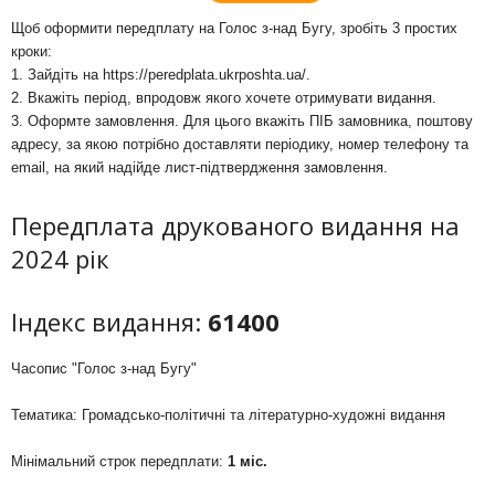
Щоб оформити передплату на Голос з-над Бугу, зробіть 3 простих
кроки:
1. Зайдіть на
https://peredplata.ukrposhta.ua/
.
2. Вкажіть період, впродовж якого хочете отримувати видання.
3. Оформте замовлення. Для цього вкажіть ПІБ замовника, поштову
адресу, за якою потрібно доставляти періодику, номер телефону та
email, на який надійде лист-підтвердження замовлення.
Передплата друкованого видання на
2024 рік
Індекс видання:
61400
Часопис "Голос з-над Бугу"
Тематика: Громадсько-політичні та літературно-художні видання
Мінімальний строк передплати:
1 міс.