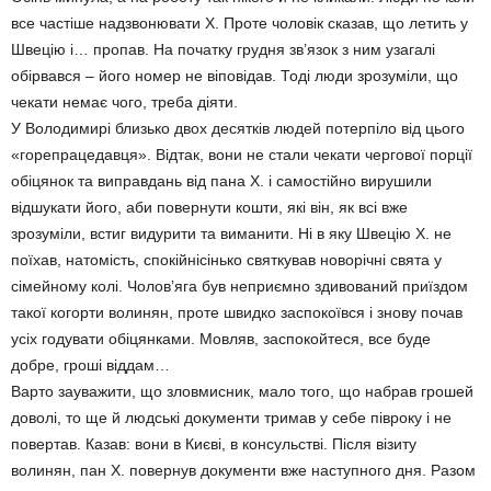
все частіше надзвонювати Х. Проте чоловік сказав, що летить у
Швецію і… пропав. На початку грудня зв’язок з ним узагалі
обірвався – його номер не віповідав. Тоді люди зрозуміли, що
чекати немає чого, треба діяти.
У Володимирі близько двох десятків людей потерпіло від цього
«горепрацедавця». Відтак, вони не стали чекати чергової порції
обіцянок та виправдань від пана Х. і самостійно вирушили
відшукати його, аби повернути кошти, які він, як всі вже
зрозуміли, встиг видурити та виманити. Ні в яку Швецію Х. не
поїхав, натомість, спокійнісінько святкував новорічні свята у
сімейному колі. Чолов’яга був неприємно здивований приїздом
такої когорти волинян, проте швидко заспокоївся і знову почав
усіх годувати обіцянками. Мовляв, заспокойтеся, все буде
добре, гроші віддам…
Варто зауважити, що зловмисник, мало того, що набрав грошей
доволі, то ще й людські документи тримав у себе півроку і не
повертав. Казав: вони в Києві, в консульстві. Після візиту
волинян, пан Х. повернув документи вже наступного дня. Разом