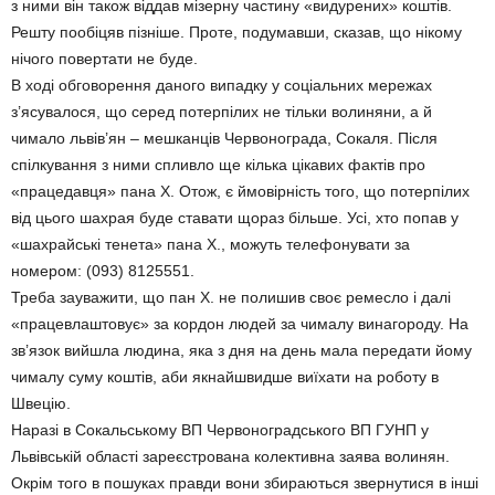
з ними він також віддав мізерну частину «видурених» коштів.
Решту пообіцяв пізніше. Проте, подумавши, сказав, що нікому
нічого повертати не буде.
В ході обговорення даного випадку у соціальних мережах
з’ясувалося, що серед потерпілих не тільки волиняни, а й
чимало львів’ян – мешканців Червонограда, Сокаля. Після
спілкування з ними спливло ще кілька цікавих фактів про
«працедавця» пана Х. Отож, є ймовірність того, що потерпілих
від цього шахрая буде ставати щораз більше. Усі, хто попав у
«шахрайські тенета» пана Х., можуть телефонувати за
номером: (093) 8125551.
Треба зауважити, що пан Х. не полишив своє ремесло і далі
«працевлаштовує» за кордон людей за чималу винагороду. На
зв’язок вийшла людина, яка з дня на день мала передати йому
чималу суму коштів, аби якнайшвидше виїхати на роботу в
Швецію.
Наразі в Сокальському ВП Червоноградського ВП ГУНП у
Львівській області зареєстрована колективна заява волинян.
Окрім того в пошуках правди вони збираються звернутися в інші