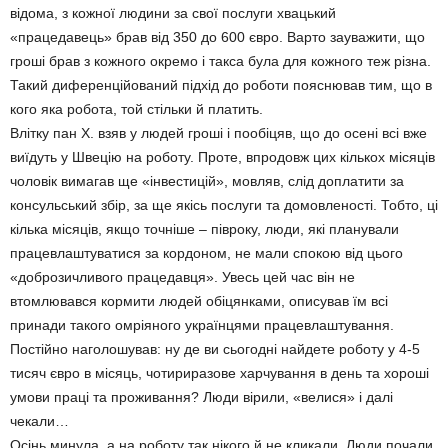
відома, з кожної людини за свої послуги хвацький
«працедавець» брав від 350 до 600 євро. Варто зауважити, що
гроші брав з кожного окремо і такса була для кожного теж різна.
Такий диференційований підхід до роботи пояснював тим, що в
кого яка робота, той стільки й платить.
Влітку пан Х. взяв у людей гроші і пообіцяв, що до осені всі вже
виїдуть у Швецію на роботу. Проте, впродовж цих кількох місяців
чоловік вимагав ще «інвестицій», мовляв, слід доплатити за
консульський збір, за ще якісь послуги та домовленості. Тобто, ці
кілька місяців, якщо точніше – півроку, люди, які планували
працевлаштуватися за кордоном, не мали спокою від цього
«доброзичливого працедавця». Увесь цей час він не
втомлювався кормити людей обіцянками, описував їм всі
принади такого омріяного українцями працевлаштування.
Постійно наголошував: ну де ви сьогодні найдете роботу у 4-5
тисяч євро в місяць, чотириразове харчування в день та хороші
умови праці та проживання? Люди вірили, «велися» і далі
чекали…
Осінь минула, а на роботу так нікого й не кликали. Люди почали