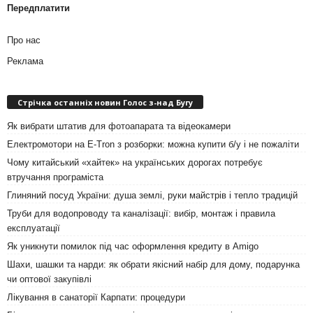
Передплатити
Про нас
Реклама
Стрічка останніх новин Голос з-над Бугу
Як вибрати штатив для фотоапарата та відеокамери
Електромотори на E-Tron з розборки: можна купити б/у і не пожаліти
Чому китайський «хайтек» на українських дорогах потребує
втручання програміста
Глиняний посуд України: душа землі, руки майстрів і тепло традицій
Труби для водопроводу та каналізації: вибір, монтаж і правила
експлуатації
Як уникнути помилок під час оформлення кредиту в Amigo
Шахи, шашки та нарди: як обрати якісний набір для дому, подарунка
чи оптової закупівлі
Лікування в санаторії Карпати: процедури