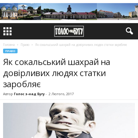
Головна
Право
Як сокальський шахрай на довірливих людях статки заробляє
ПРАВО
Як сокальський шахрай на
довірливих людях статки
заробляє
Автор
Голос з-над Бугу
-
2 Лютого, 2017