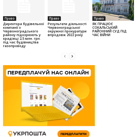
Право
Право
Право
Директора будівельної
Результати діяльності
ЯК ПРАЦЮЄ
компанії з
Червоноградської
СОКАЛЬСЬКИЙ
Червоноградського
окружної прокуратури
РАЙОННИЙ СУД ПІД
району підозрюють у
впродовж 2022 року
ЧАС ВІЙНИ
крадіжці 2,5 млн. грн.
під час будівництва
газопроводу