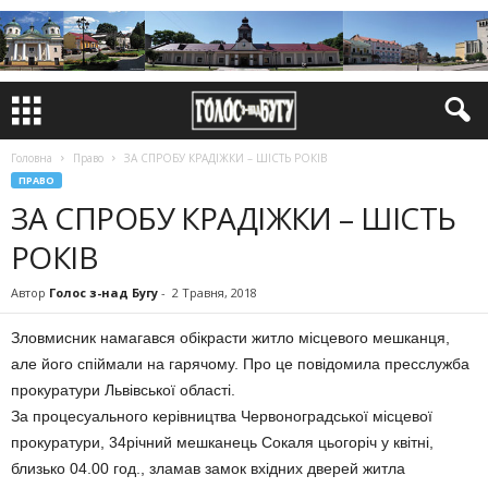
Головна
Право
ЗА СПРОБУ КРАДІЖКИ – ШІСТЬ РОКІВ
ПРАВО
ЗА СПРОБУ КРАДІЖКИ – ШІСТЬ
РОКІВ
Автор
Голос з-над Бугу
-
2 Травня, 2018
Зловмисник намагався обікрасти житло місцевого мешканця,
але його спіймали на гарячому. Про це повідомила пресслужба
прокуратури Львівської області.
За процесуального керівництва Червоноградської місцевої
прокуратури, 34річний мешканець Сокаля цьогоріч у квітні,
близько 04.00 год., зламав замок вхідних дверей житла