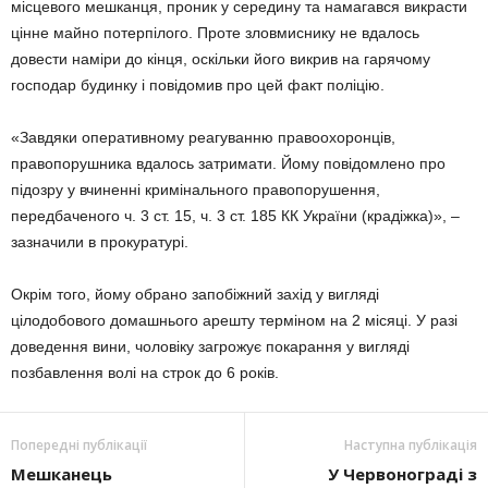
місцевого мешканця, проник у середину та намагався викрасти
цінне майно потерпілого. Проте зловмиснику не вдалось
довести наміри до кінця, оскільки його викрив на гарячому
господар будинку і повідомив про цей факт поліцію.
«Завдяки оперативному реагуванню правоохоронців,
правопорушника вдалось затримати. Йому повідомлено про
підозру у вчиненні кримінального правопорушення,
передбаченого ч. 3 ст. 15, ч. 3 ст. 185 КК України (крадіжка)», –
зазначили в прокуратурі.
Окрім того, йому обрано запобіжний захід у вигляді
цілодобового домашнього арешту терміном на 2 місяці. У разі
доведення вини, чоловіку загрожує покарання у вигляді
позбавлення волі на строк до 6 років.
Попередні публікації
Наступна публікація
Мешканець
У Червонограді з