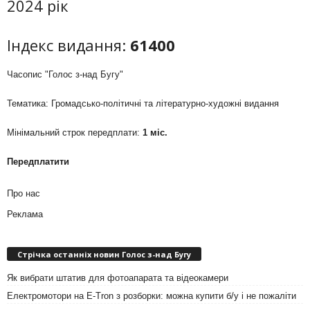
2024 рік
Індекс видання:
61400
Часопис "Голос з-над Бугу"
Тематика: Громадсько-політичні та літературно-художні видання
Мінімальний строк передплати:
1 міс.
Передплатити
Про нас
Реклама
Стрічка останніх новин Голос з-над Бугу
Як вибрати штатив для фотоапарата та відеокамери
Електромотори на E-Tron з розборки: можна купити б/у і не пожаліти