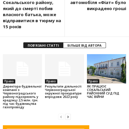
Сокальського району,
автомобіля «Фіат» було
який до смерті побив
викрадено гроші
власного батька, може
відправитися в тюрму на
15 років
ПОВ'ЯЗАНІ СТАТТІ
БІЛЬШЕ ВІД АВТОРА
Право
Право
Право
Директора будівельної
Результати діяльності
ЯК ПРАЦЮЄ
компанії з
Червоноградської
СОКАЛЬСЬКИЙ
Червоноградського
окружної прокуратури
РАЙОННИЙ СУД ПІД
району підозрюють у
впродовж 2022 року
ЧАС ВІЙНИ
крадіжці 2,5 млн. грн.
під час будівництва
газопроводу