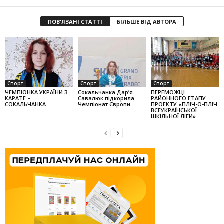
ПОВ'ЯЗАНІ СТАТТІ
БІЛЬШЕ ВІД АВТОРА
Спорт
Спорт
Спорт
ЧЕМПІОНКА УКРАЇНИ З
Сокальчанка Дар’я
ПЕРЕМОЖЦІ
КАРАТЕ –
Савалюк підкорила
РАЙОННОГО ЕТАПУ
СОКАЛЬЧАНКА
Чемпіонат Європи
ПРОЕКТУ «ПЛІЧ-О-ПЛІЧ
ВСЕУКРАЇНСЬКОЇ
ШКІЛЬНОЇ ЛІГИ»