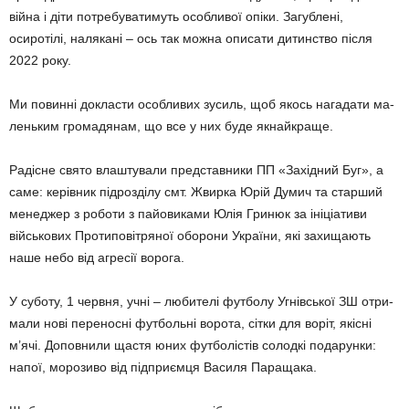
війна і діти потребуватимуть особливої опіки. Загублені,
осиротілі, налякані – ось так можна описати дитинство після
2022 року.
Ми повинні докласти особливих зусиль, щоб якось нагадати ма­
леньким громадянам, що все у них буде якнайкраще.
Радісне свято влаштували представники ПП «Західний Буг», а
саме: керівник підрозділу смт. Жвирка Юрій Думич та стар­ший
менеджер з роботи з пайови­ками Юлія Гринюк за ініціативи
військових Протиповітряної оборо­ни України, які захищають
наше небо від агресії ворога.
У суботу, 1 червня, учні – люби­телі футболу Угнівської ЗШ отри­
мали нові переносні футбольні ворота, сітки для воріт, якісні
м’ячі. Доповнили щастя юних футболістів солодкі подарунки:
напої, морозиво від підприємця Василя Паращака.