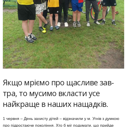
Якщо мріємо про щасливе зав­
тра, то мусимо вкласти усе
найкра­ще в наших нащадків.
1 червня – День захисту дітей – відзначили у м. Угнів з думкою
про підростаюче покоління. Хто б міг подумати, що прийде