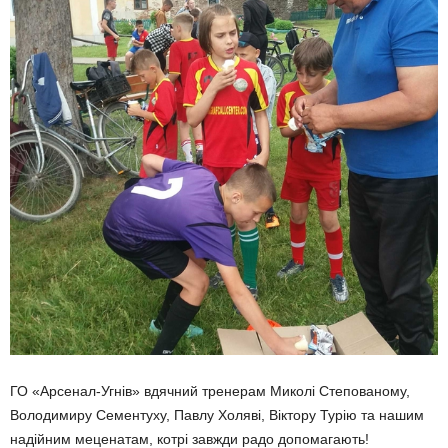
ГО «Арсенал-Угнів» вдячний тренерам Миколі Степованому,
Володимиру Сементуху, Павлу Холяві, Віктору Турію та нашим
надійним меценатам, котрі завжди радо допомагають!