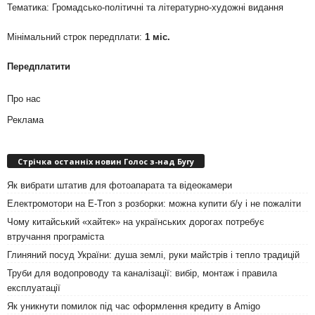
Тематика: Громадсько-політичні та літературно-художні видання
Мінімальний строк передплати:
1 міс.
Передплатити
Про нас
Реклама
Стрічка останніх новин Голос з-над Бугу
Як вибрати штатив для фотоапарата та відеокамери
Електромотори на E-Tron з розборки: можна купити б/у і не пожаліти
Чому китайський «хайтек» на українських дорогах потребує
втручання програміста
Глиняний посуд України: душа землі, руки майстрів і тепло традицій
Труби для водопроводу та каналізації: вибір, монтаж і правила
експлуатації
Як уникнути помилок під час оформлення кредиту в Amigo