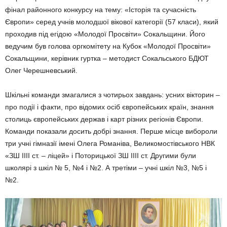
фінал районного конкурсу на тему: «Історія та сучасність
Європи» серед учнів молодшої вікової категорії (57 класи), який
проходив під егідою «Молодої Просвіти» Сокальщини. Його
ведучим був голова оргкомітету на Кубок «Молодої Просвіти»
Сокальщини, керівник гуртка – методист Сокальського БДЮТ
Олег Черешневський.
Шкільні команди змагалися з чотирьох завдань: усних вікторин –
про події і факти, про відомих осіб європейських країн, знання
столиць європейських держав і карт різних регіонів Європи.
Команди показали досить добрі знання. Перше місце вибороли
три учні гімназії імені Олега Романіва, Великомостівського НВК
«ЗШ ІІІІ ст. – ліцей» і Поторицької ЗШ ІІІІ ст. Другими були
школярі з шкіл № 5, №4 і №2. А третіми – учні шкіл №3, №5 і
№2.