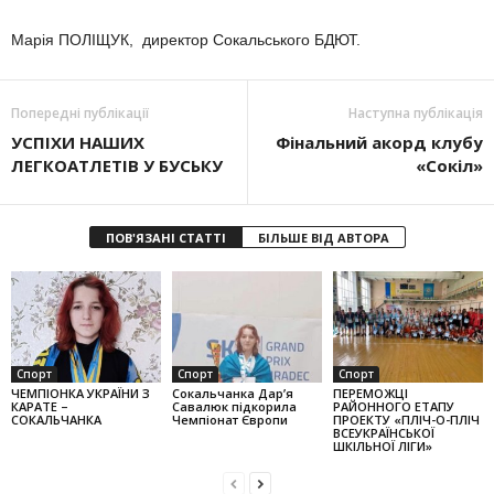
Марія ПОЛІЩУК, директор Сокальського БДЮТ.
Попередні публікації
Наступна публікація
УСПІХИ НАШИХ
Фінальний акорд клубу
ЛЕГКОАТЛЕТІВ У БУСЬКУ
«Сокіл»
ПОВ'ЯЗАНІ СТАТТІ
БІЛЬШЕ ВІД АВТОРА
Спорт
Спорт
Спорт
ЧЕМПІОНКА УКРАЇНИ З
Сокальчанка Дар’я
ПЕРЕМОЖЦІ
КАРАТЕ –
Савалюк підкорила
РАЙОННОГО ЕТАПУ
СОКАЛЬЧАНКА
Чемпіонат Європи
ПРОЕКТУ «ПЛІЧ-О-ПЛІЧ
ВСЕУКРАЇНСЬКОЇ
ШКІЛЬНОЇ ЛІГИ»