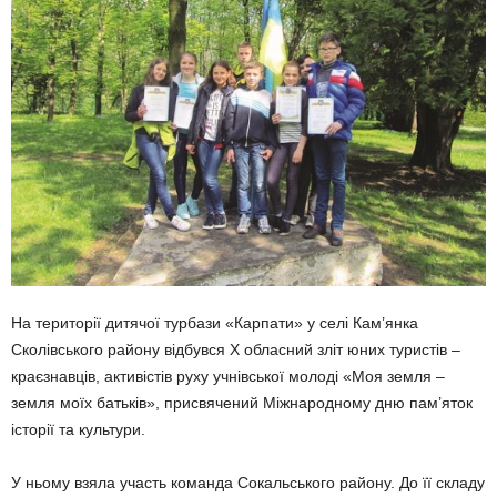
На території дитячої турбази «Карпати» у селі Кам’янка
Сколівського району відбувся Х обласний зліт юних туристів –
краєзнавців, активістів руху учнівської молоді «Моя земля –
земля моїх батьків», присвячений Міжнародному дню пам’яток
історії та культури.
У ньому взяла участь команда Сокальського району. До її складу