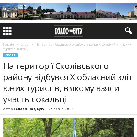
Головна
Спорт
На території Сколівського району відбувся Х обласний зліт юних
туристів, в якому...
СПОРТ
На території Сколівського
району відбувся Х обласний зліт
юних туристів, в якому взяли
участь сокальці
Автор
Голос з-над Бугу
-
7 Червня, 2017