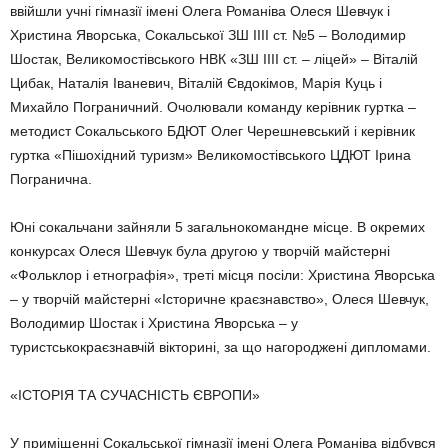
ввійшли учні гімназії імені Олега Романіва Олеся Шевчук і
Христина Яворська, Сокальської ЗШ ІІІІ ст. №5 – Володимир
Шостак, Великомостівського НВК «ЗШ ІІІІ ст. – ліцей» – Віталій
Цибак, Наталія Іваневич, Віталій Євдокімов, Марія Куць і
Михайло Пограничний. Очолювали команду керівник гуртка –
методист Сокальського БДЮТ Олег Черешневський і керівник
гуртка «Пішохідний туризм» Великомостівського ЦДЮТ Ірина
Погранична.
Юні сокальчани зайняли 5 загальнокомандне місце. В окремих
конкурсах Олеся Шевчук була другою у творчій майстерні
«Фольклор і етнографія», треті місця посіли: Христина Яворська
– у творчій майстерні «Історичне краєзнавство», Олеся Шевчук,
Володимир Шостак і Христина Яворська – у
туристськокраєзнавчій вікторині, за що нагороджені дипломами.
«ІСТОРІЯ ТА СУЧАСНІСТЬ ЄВРОПИ»
У приміщенні Сокальської гімназії імені Олега Романіва відбувся