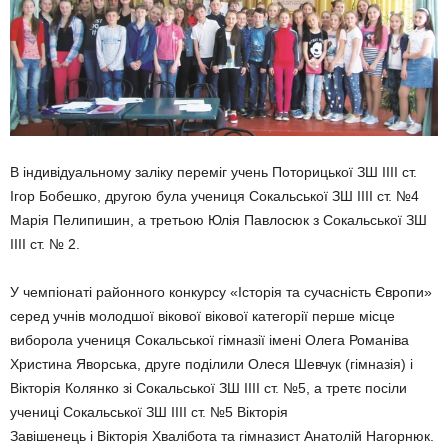
В індивідуальному заліку переміг учень Поторицької ЗШ ІІІІ ст.
Ігор Бобешко, другою була учениця Сокальської ЗШ ІІІІ ст. №4
Марія Пелипишин, а третьою Юлія Павлосюк з Сокальської ЗШ
ІІІІ ст. № 2.
У чемпіонаті районного конкурсу «Історія та сучасність Європи»
серед учнів молодшої вікової вікової категорії перше місце
виборола учениця Сокальської гімназії імені Олега Романіва
Христина Яворська, друге поділили Олеся Шевчук (гімназія) і
Вікторія Колянко зі Сокальської ЗШ ІІІІ ст. №5, а третє посіли
учениці Сокальської ЗШ ІІІІ ст. №5 Вікторія
Завішенець і Вікторія Хвалібота та гімназист Анатолій Нагорнюк.