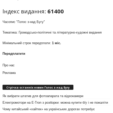
Індекс видання:
61400
Часопис "Голос з-над Бугу"
Тематика: Громадсько-політичні та літературно-художні видання
Мінімальний строк передплати:
1 міс.
Передплатити
Про нас
Реклама
Стрічка останніх новин Голос з-над Бугу
Як вибрати штатив для фотоапарата та відеокамери
Електромотори на E-Tron з розборки: можна купити б/у і не пожаліти
Чому китайський «хайтек» на українських дорогах потребує