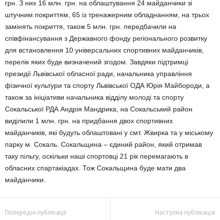
грн. З них 16 млн. грн. на облаштування 24 майданчики зі
штучним покриттям, 65 із тренажерним обладнанням, на трьох
замінять покриття, також 5 млн. грн. передбачили на
співфінансування з Державного фонду регіонального розвитку
для встановлення 10 універсальних спортивних майданчиків,
перелік яких буде визначений згодом. Завдяки підтримці
президії Львівської обласної ради, начальника управління
фізичної культури та спорту Львівської ОДА Юрія Майбороди, а
також за ініціативи начальника відділу молоді та спорту
Сокальської РДА Андрія Мандрика, на Сокальський район
виділили 1 млн. грн. на придбання двох спортивних
майданчиків, які будуть облаштовані у смт. Жвирка та у міському
парку м. Сокаль. Сокальщина – єдиний район, який отримав
таку пільгу, оскільки нашi спортовці 21 рік перемагають в
обласних спартакіадах. Тож Сокальщина буде мати два
майданчики.
Попередні публікації
Наступна публікація