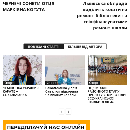
ЧЕРНЕЧІ СОНЕТИ ОТЦЯ
Львівська облрада
МАРКІЯНА КОГУТА
виділить кошти на
ремонт бібліотеки та
співфінансуватиме
ремонт школи
ПОВ'ЯЗАНІ СТАТТІ
БІЛЬШЕ ВІД АВТОРА
Спорт
Спорт
Спорт
ЧЕМПІОНКА УКРАЇНИ З
Сокальчанка Дар’я
ПЕРЕМОЖЦІ
КАРАТЕ –
Савалюк підкорила
РАЙОННОГО ЕТАПУ
СОКАЛЬЧАНКА
Чемпіонат Європи
ПРОЕКТУ «ПЛІЧ-О-ПЛІЧ
ВСЕУКРАЇНСЬКОЇ
ШКІЛЬНОЇ ЛІГИ»