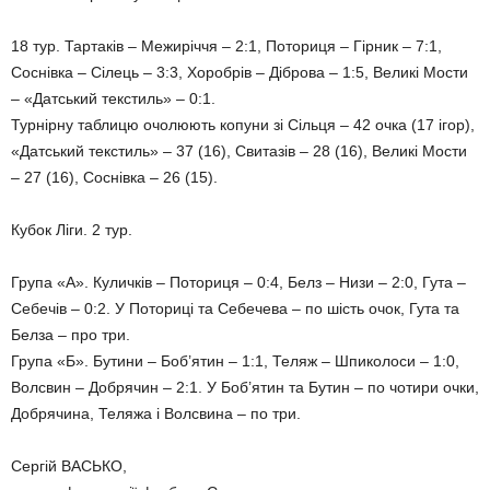
18 тур. Тартаків – Межиріччя – 2:1, Поториця – Гірник – 7:1,
Соснівка – Сілець – 3:3, Хоробрів – Діброва – 1:5, Великі Мости
– «Датський текстиль» – 0:1.
Турнірну таблицю очолюють копуни зі Сільця – 42 очка (17 ігор),
«Датський текстиль» – 37 (16), Свитазів – 28 (16), Великі Мости
– 27 (16), Соснівка – 26 (15).
Кубок Ліги. 2 тур.
Група «А». Куличків – Поториця – 0:4, Белз – Низи – 2:0, Гута –
Себечів – 0:2. У Поториці та Себечева – по шість очок, Гута та
Белза – про три.
Група «Б». Бутини – Боб’ятин – 1:1, Теляж – Шпиколоси – 1:0,
Волсвин – Добрячин – 2:1. У Боб’ятин та Бутин – по чотири очки,
Добрячина, Теляжа і Волсвина – по три.
Сергій ВАСЬКО,