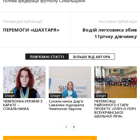
голова федерації футболу Сокальщини.
Попередні публікації
Наступна публікація
ПЕРЕМОГИ «ШАХТАРЯ»
Водій легковика збив
11річну дівчинку
ПОВ'ЯЗАНІ СТАТТІ
БІЛЬШЕ ВІД АВТОРА
Спорт
Спорт
Спорт
ЧЕМПІОНКА УКРАЇНИ З
Сокальчанка Дар’я
ПЕРЕМОЖЦІ
КАРАТЕ –
Савалюк підкорила
РАЙОННОГО ЕТАПУ
СОКАЛЬЧАНКА
Чемпіонат Європи
ПРОЕКТУ «ПЛІЧ-О-ПЛІЧ
ВСЕУКРАЇНСЬКОЇ
ШКІЛЬНОЇ ЛІГИ»