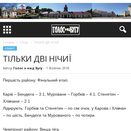
Головна
Спорт
ТІЛЬКИ ДВІ НІЧИЇ
СПОРТ
ТІЛЬКИ ДВІ НІЧИЇ
Автор
Голос з-над Бугу
-
1 Жовтня, 2018
Першість району. Фінальний етап.
Карів – Бендюга – 3:1, Муроване – Горбків – 4:1, Стенятин –
Хлівчани – 2:1
Лідирують: Горбків та Стенятин – по сім очок, у Карова і Хлівчан
– по шість, Бендюги та Мурованого – по чотири.
Чемпіонат району. Вища ліга.