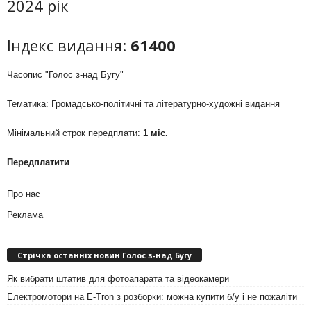
2024 рік
Індекс видання:
61400
Часопис "Голос з-над Бугу"
Тематика: Громадсько-політичні та літературно-художні видання
Мінімальний строк передплати:
1 міс.
Передплатити
Про нас
Реклама
Стрічка останніх новин Голос з-над Бугу
Як вибрати штатив для фотоапарата та відеокамери
Електромотори на E-Tron з розборки: можна купити б/у і не пожаліти