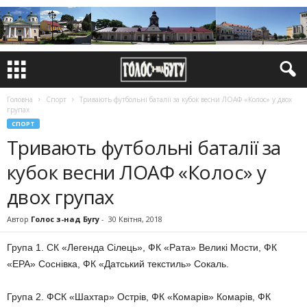
Головна
Спорт
Тривають футбольні баталії за кубок весни ЛОАФ «Колос» у двох
групах
СПОРТ
Тривають футбольні баталії за
кубок весни ЛОАФ «Колос» у
двох групах
Автор
Голос з-над Бугу
-
30 Квітня, 2018
Група 1. СК «Легенда Сілець», ФК «Рата» Великі Мости, ФК
«ЕРА» Соснівка, ФК «Датський текстиль» Сокаль.
Група 2. ФСК «Шахтар» Острів, ФК «Комарів» Комарів, ФК