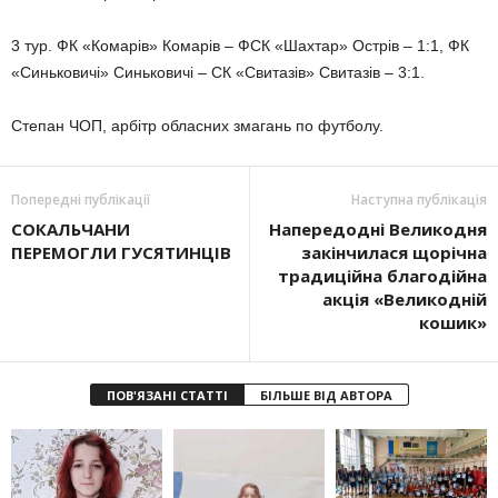
3 тур. ФК «Комарів» Комарів – ФСК «Шахтар» Острів – 1:1, ФК
«Синьковичі» Синьковичі – СК «Свитазів» Свитазів – 3:1.
Степан ЧОП, арбітр обласних змагань по футболу.
Попередні публікації
Наступна публікація
СОКАЛЬЧАНИ
Напередодні Великодня
ПЕРЕМОГЛИ ГУСЯТИНЦІВ
закінчилася щорічна
традиційна благодійна
акція «Великодній
кошик»
ПОВ'ЯЗАНІ СТАТТІ
БІЛЬШЕ ВІД АВТОРА