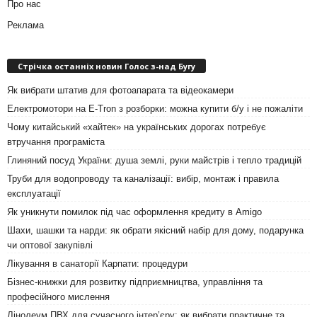
Про нас
Реклама
Стрічка останніх новин Голос з-над Бугу
Як вибрати штатив для фотоапарата та відеокамери
Електромотори на E-Tron з розборки: можна купити б/у і не пожаліти
Чому китайський «хайтек» на українських дорогах потребує
втручання програміста
Глиняний посуд України: душа землі, руки майстрів і тепло традицій
Труби для водопроводу та каналізації: вибір, монтаж і правила
експлуатації
Як уникнути помилок під час оформлення кредиту в Amigo
Шахи, шашки та нарди: як обрати якісний набір для дому, подарунка
чи оптової закупівлі
Лікування в санаторії Карпати: процедури
Бізнес-книжки для розвитку підприємництва, управління та
професійного мислення
Лінолеум ПВХ для сучасного інтер’єру: як вибрати практичне та