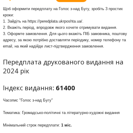
Щоб оформити передплату на Голос з-над Бугу, зробіть 3 простих
кроки:
1. Зайдіть на
https://peredplata.ukrposhta.ua/
.
2. Вкажіть період, впродовж якого хочете отримувати видання.
3. Оформте замовлення. Для цього вкажіть ПІБ замовника, поштову
адресу, за якою потрібно доставляти періодику, номер телефону та
email, на який надійде лист-підтвердження замовлення.
Передплата друкованого видання на
2024 рік
Індекс видання:
61400
Часопис "Голос з-над Бугу"
Тематика: Громадсько-політичні та літературно-художні видання
Мінімальний строк передплати:
1 міс.