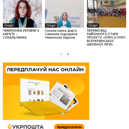
Спорт
Спорт
Спорт
ЧЕМПІОНКА УКРАЇНИ З
Сокальчанка Дар’я
ПЕРЕМОЖЦІ
КАРАТЕ –
Савалюк підкорила
РАЙОННОГО ЕТАПУ
СОКАЛЬЧАНКА
Чемпіонат Європи
ПРОЕКТУ «ПЛІЧ-О-ПЛІЧ
ВСЕУКРАЇНСЬКОЇ
ШКІЛЬНОЇ ЛІГИ»