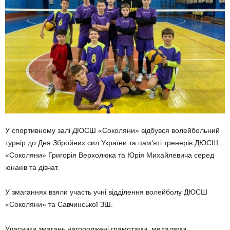
У спортивному залі ДЮСШ «Со­коляни» відбувся волейбольний
турнір до Дня Збройних сил України та пам’яті тренерів ДЮСШ
«Соко­ляни» Григорія Верхолюка та Юрія Михайлевича серед
юнаків та дів­чат.
У змаганнях взяли участь учні відділення волейболу ДЮСШ
«Со­коляни» та Савчинської ЗШ.
Учасники змагань нагороджені грамотами, медалями,