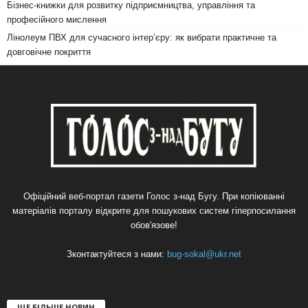
Бізнес-книжки для розвитку підприємництва, управління та
професійного мислення
Лінолеум ПВХ для сучасного інтер’єру: як вибрати практичне та
довговічне покриття
Офіційний веб-портал газети Голос з-над Бугу. При копіюванні
матеріалів порталу відкрите для пошукових систем гіперпосилання
обов'язове!
Зконтактуйтеся з нами:
bug-sokal@ukr.net
ЩЕ БІЛЬШЕ НОВИН