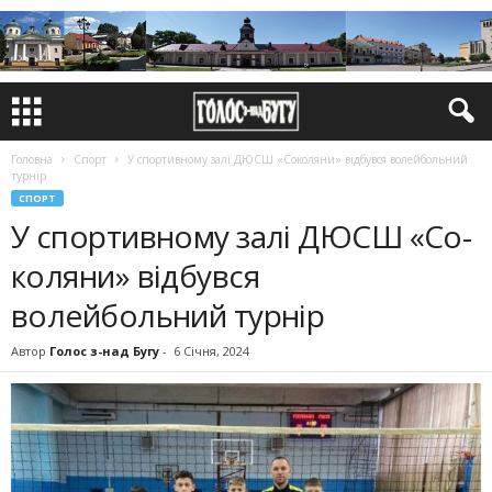
Головна
Спорт
У спортивному залі ДЮСШ «Со­коляни» відбувся волейбольний
турнір
СПОРТ
У спортивному залі ДЮСШ «Со­
коляни» відбувся
волейбольний турнір
Автор
Голос з-над Бугу
-
6 Січня, 2024