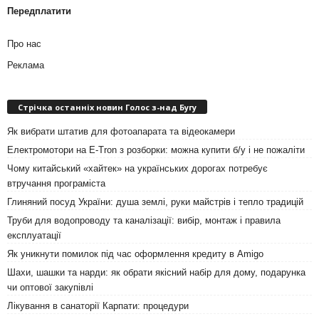
Передплатити
Про нас
Реклама
Стрічка останніх новин Голос з-над Бугу
Як вибрати штатив для фотоапарата та відеокамери
Електромотори на E-Tron з розборки: можна купити б/у і не пожаліти
Чому китайський «хайтек» на українських дорогах потребує
втручання програміста
Глиняний посуд України: душа землі, руки майстрів і тепло традицій
Труби для водопроводу та каналізації: вибір, монтаж і правила
експлуатації
Як уникнути помилок під час оформлення кредиту в Amigo
Шахи, шашки та нарди: як обрати якісний набір для дому, подарунка
чи оптової закупівлі
Лікування в санаторії Карпати: процедури