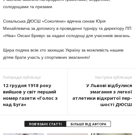
солодоща­ми та призами.
Сокальська ДЮСШ «Соколяни» вдячна синам Юрія
Михайлевича за допомогу в проведенні турніру та директору ПП
«Ніка» Оксані Бри­вус за надані солодощі для учасників змагань.
Щира подяка всім хто захищає Україну за можливість нашим
дітям брати участь у спортивних зма­ганнях!
Попередні публікації
Наступна публікація
12 грудня 1918 року
У Львові відбулися
вийшов у світ перший
змаган­ня з легкої
номер газети «Голос з
атлетики відкритої пер­
над Буга»
шості ДЮСШ
ПОВ'ЯЗАНІ СТАТТІ
БІЛЬШЕ ВІД АВТОРА