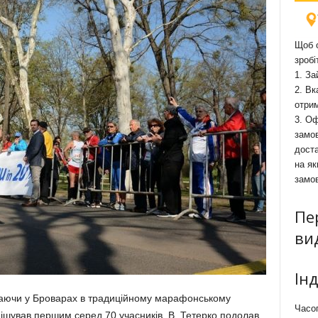
Щоб о
зробі
1. За
2. Вк
отри
3. Оф
замов
доста
на як
замо
Пе
ви
Ін
паючи у Броварах в традиційному марафонському
Часоп
 фінішував першим серед 70 учасників. В. Тетерко подолав