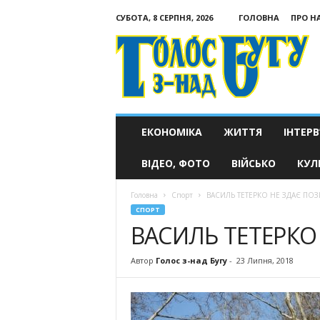
СУБОТА, 8 СЕРПНЯ, 2026
ГОЛОВНА
ПРО Н
Голос
з-
над
Бугу
ЕКОНОМІКА
ЖИТТЯ
ІНТЕРВ
ВІДЕО, ФОТО
ВІЙСЬКО
КУЛ
Головна
Спорт
ВАСИЛЬ ТЕТЕРКО НЕ ЗДАЄ ПОЗ
СПОРТ
ВАСИЛЬ ТЕТЕРКО
Автор
Голос з-над Бугу
-
23 Липня, 2018