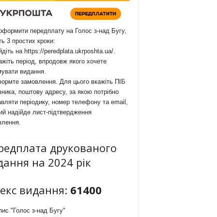
формити передплату на Голос з-над Бугу,
ть 3 простих кроки:
йдіть на
https://peredplata.ukrposhta.ua/
.
ажіть період, впродовж якого хочете
мувати видання.
ормте замовлення. Для цього вкажіть ПІБ
ника, поштову адресу, за якою потрібно
вляти періодику, номер телефону та email,
ий надійде лист-підтвердження
влення.
редплата друкованого
дання на 2024 рік
декс видання:
61400
ис "Голос з-над Бугу"