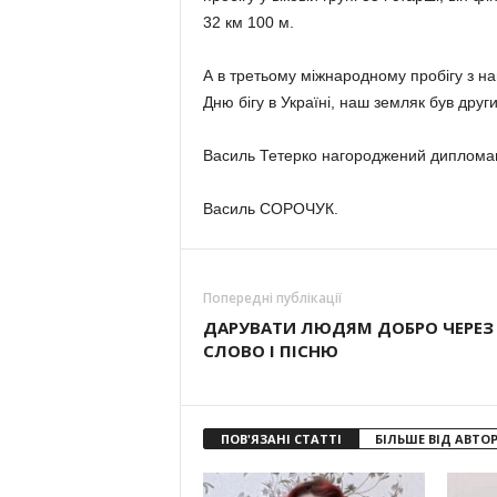
32 км 100 м.
А в третьому міжнародному пробігу з н
Дню бігу в Україні, наш земляк був други
Василь Тетерко нагороджений диплома
Василь СОРОЧУК.
Попередні публікації
ДАРУВАТИ ЛЮДЯМ ДОБРО ЧЕРЕЗ
СЛОВО І ПІСНЮ
ПОВ'ЯЗАНІ СТАТТІ
БІЛЬШЕ ВІД АВТО