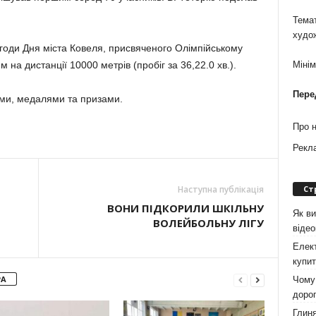
Темат
худо
агоди Дня міста Ковеля, присвяченого Олімпійському
м на дистанції 10000 метрів (пробіг за 36,22.0 хв.).
Міні
Пере
ми, медалями та призами.
Про 
Рекл
Ст
Наступна публікація
ВОНИ ПІДКОРИЛИ ШКІЛЬНУ
Як ви
ВОЛЕЙБОЛЬНУ ЛІГУ
віде
Елект
купит
РА
Чому 
дорог
Глиня