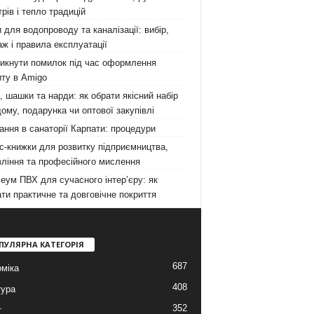
рів і тепло традицій
 для водопроводу та каналізації: вибір,
ж і правила експлуатації
никнути помилок під час оформлення
ту в Amigo
 шашки та нарди: як обрати якісний набір
ому, подарунка чи оптової закупівлі
ання в санаторії Карпати: процедури
с-книжки для розвитку підприємництва,
ління та професійного мислення
еум ПВХ для сучасного інтер’єру: як
ти практичне та довговічне покриття
ПУЛЯРНА КАТЕГОРІЯ
687
міка
408
тура
352
т