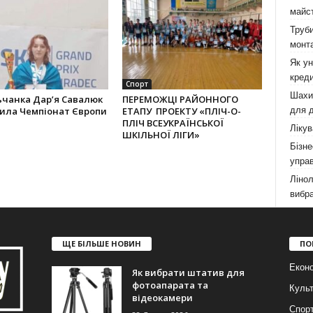
майст
Труби
монта
Як у
креди
Спорт
Шахи,
ьчанка Дар’я Савалюк
ПЕРЕМОЖЦІ РАЙОННОГО
для д
рила Чемпіонат Європи
ЕТАПУ ПРОЕКТУ «ПЛІЧ-О-
ПЛІЧ ВСЕУКРАЇНСЬКОЇ
Лікув
ШКІЛЬНОЇ ЛІГИ»
Бізне
управ
Лінол
вибра
ЩЕ БІЛЬШЕ НОВИН
ПО
Еконо
Як вибрати штатив для
фотоапарата та
Куль
відеокамери
Спор