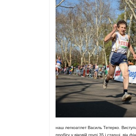
наш легкоатлет Василь Тетерко. Висту
пробігу у віковій групі 35 і старші, він