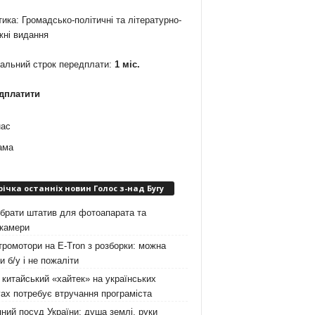
ика: Громадсько-політичні та літературно-
жні видання
мальний строк передплати:
1 міс.
дплатити
нас
ама
річка останніх новин Голос з-над Бугу
брати штатив для фотоапарата та
окамери
ромотори на E-Tron з розборки: можна
и б/у і не пожаліти
китайський «хайтек» на українських
ах потребує втручання програміста
ний посуд України: душа землі, руки