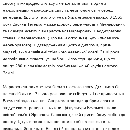
спорту міжнародного класу з легкої атлетики, є один з
найсильніших марафонців світу та чемпіоном світу серед
ветеранів. Другого такого бігуна в Україні знайти важко. З 1965
року Василь Тетерко майже щороку бере участь у Міжнародних
та Всеукраїнських півмарафонах і марафонах. Неодноразово
ставав їх переможцем. (Про це «Голос знад Бугу» писав уже
неодноразово). Підтвердженням цього є дипломи, призи і
медалі, якими завішені стіни його невеликої оселі. За ці роки
чоловік, якщо скласти усі набігані кілометри до купи, що то
вийде 280 тисяч кілометрів, зробив майже 40 кругів навколо
Землі.
Марафонець займається бігом з шостого класу. Для нього біг –
це спосіб життя. З нього розпочинає свій день. І це приносить п.
Василеві задоволення. Спортсмен завжди добрим словом
згадує свого тренера – вчителя фізкультури Белзької школи
світлої пам’яті Ярослава Лапського, який привив йому любов до
спорту. Це дитяче захоплення стало хобі на все життя та
визначило його долю. Він, як і його наставник, став вчителем