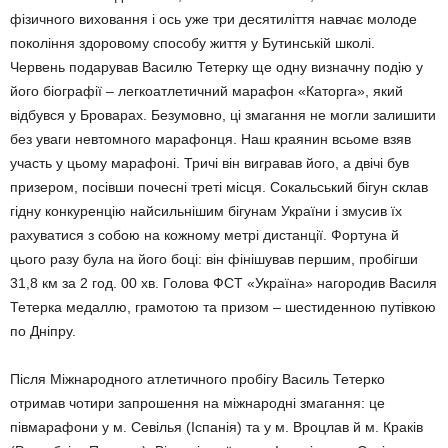
фізичного виховання і ось уже три десятиліття навчає молоде
покоління здоровому способу життя у Бутинській школі.
Червень подарував Василю Тетерку ще одну визначну подію у
його біографії – легкоатлетичний марафон «Каторга», який
відбувся у Броварах. Безумовно, ці змагання не могли залишити
без уваги невтомного марафонця. Наш краянин всьоме взяв
участь у цьому марафоні. Тричі він вигравав його, а двічі був
призером, посівши почесні треті місця. Сокальський бігун склав
гідну конкуренцію найсильнішим бігунам України і змусив їх
рахуватися з собою на кожному метрі дистанції. Фортуна й
цього разу була на його боці: він фінішував першим, пробігши
31,8 км за 2 год. 00 хв. Голова ФСТ «Україна» нагородив Василя
Тетерка медаллю, грамотою та призом – шестиденною путівкою
по Дніпру.
Після Міжнародного атлетичного пробігу Василь Тетерко
отримав чотири запрошення на міжнародні змагання: це
півмарафони у м. Севілья (Іспанія) та у м. Вроцлав й м. Краків