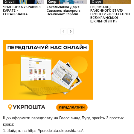
Спорт
Спорт
Спорт
ЧЕМПІОНКА УКРАЇНИ З
Сокальчанка Дар’я
ПЕРЕМОЖЦІ
КАРАТЕ –
Савалюк підкорила
РАЙОННОГО ЕТАПУ
СОКАЛЬЧАНКА
Чемпіонат Європи
ПРОЕКТУ «ПЛІЧ-О-ПЛІЧ
ВСЕУКРАЇНСЬКОЇ
ШКІЛЬНОЇ ЛІГИ»
Щоб оформити передплату на Голос з-над Бугу, зробіть 3 простих
кроки:
1. Зайдіть на
https://peredplata.ukrposhta.ua/
.