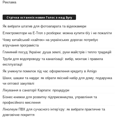
Реклама
Стрічка останніх новин Голос з-над Бугу
Як вибрати штатив для фотоапарата та відеокамери
Електромотори на E-Tron з розборки: можна купити б/у і не пожаліти
Чому китайський «хайтек» на українських дорогах потребує
втручання програміста
Глиняний посуд України: душа землі, руки майстрів і тепло традицій
Труби для водопроводу та каналізації: вибір, монтаж і правила
експлуатації
Як уникнути помилок під час оформлення кредиту в Amigo
Шахи, шашки та нарди: як обрати якісний набір для дому, подарунка
чи оптової закупівлі
Лікування в санаторії Карпати: процедури
Бізнес-книжки для розвитку підприємництва, управління та
професійного мислення
Лінолеум ПВХ для сучасного інтер’єру: як вибрати практичне та
довговічне покриття