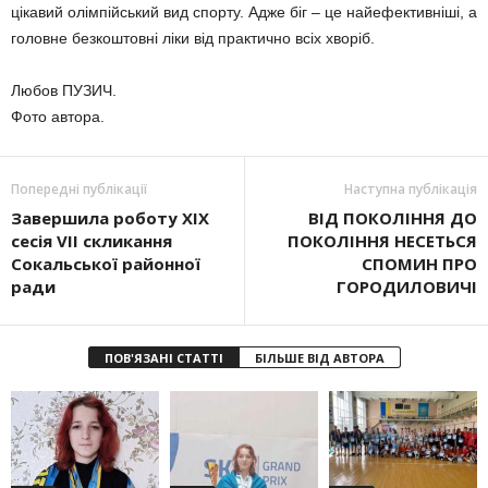
цікавий олімпійський вид спорту. Адже біг – це найефективніші, а
головне безкоштовні ліки від практично всіх хворіб.
Любов ПУЗИЧ.
Фото автора.
Попередні публікації
Наступна публікація
Завершила роботу XIX
ВІД ПОКОЛІННЯ ДО
сесія VII скликання
ПОКОЛІННЯ НЕСЕТЬСЯ
Сокальської районної
СПОМИН ПРО
ради
ГОРОДИЛОВИЧІ
ПОВ'ЯЗАНІ СТАТТІ
БІЛЬШЕ ВІД АВТОРА