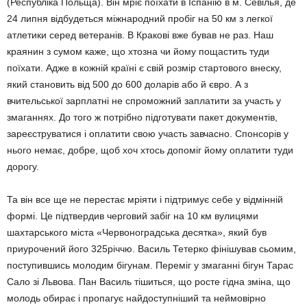
(Республіка Польща). Він мріє поїхати в Іспанію в м. Севілья, де
24 липня відбудеться міжнародний пробіг на 50 км з легкої
атлетики серед ветеранів. В Кракові вже бував не раз. Наш
краянин з сумом каже, що хтозна чи йому пощастить туди
поїхати. Адже в кожній країні є свій розмір стартового внеску,
який становить від 500 до 600 доларів або й євро. А з
вчительської зарплатні не спроможний заплатити за участь у
змаганнях. До того ж потрібно підготувати пакет документів,
зареєструватися і оплатити свою участь завчасно. Спонсорів у
нього немає, добре, щоб хоч хтось допоміг йому оплатити туди
дорогу.
Та він все ще не перестає мріяти і підтримує себе у відмінній
формі. Це підтвердив черговий забіг на 10 км вулицями
шахтарського міста «Червоноградська десятка», який був
приурочений його 325річчю. Василь Тетерко фінішував сьомим,
поступившись молодим бігунам. Переміг у змаганні бігун Тарас
Сало зі Львова. Пан Василь тішиться, що росте гідна зміна, що
молодь обирає і пропагує найдоступніший та неймовірно