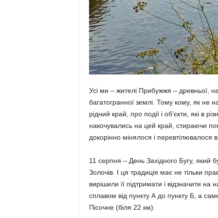
Усі ми – жителі Прибужжя – древньої, н
багатогранної землі. Тому кому, як не н
рідний край, про події і об’єкти, які в р
накочувались на цей край, стираючи поп
докорінно мінялося і перевтілювалося в
11 серпня – День Західного Бугу, який б
Золочів. І ця традиція має не тільки пр
вирішили її підтримати і відзначити на 
сплавом від пункту А до пункту Б, а сам
Пісочне (біля 22 км).