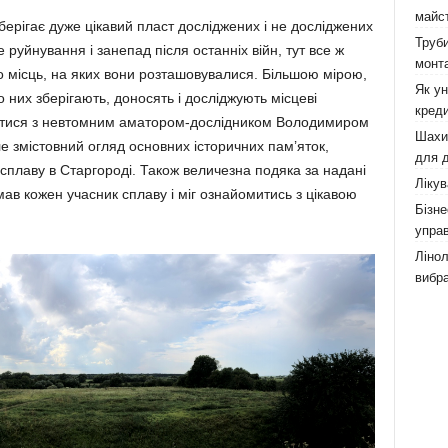
майст
ерігає дуже цікавий пласт дослід­жених і не досліджених
Труби
е руйну­вання і занепад після останніх війн, тут все ж
монта
бо місць, на яких вони розта­шо­вувалися. Більшою мірою,
Як у
них зберігають, доносять і досліджують міс­цеві
креди
уватися з невтомним аматором-дослідником Воло­ди­миром
Шахи,
ле змістовний огляд основних історичних пам’яток,
для д
 сплаву в Стар­городі. Також величезна подяка за на­дані
Лікув
­мав кожен учасник сплаву і міг ознайомитись з цікавою
Бізне
управ
Лінол
вибра