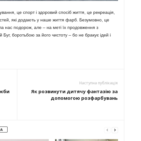
­кування, це спорт і здоровий спосіб життя, це рекреація,
ностей, які додають у наше життя фарб. Безумовно, це
ла нас подорож, але – на меті їх продовження з
Буг, боротьбою за його чистоту – бо не бракує ідей і
Наступна публікація
ужби
Як розвинути дитячу фантазію за
допомогою розфарбувань
РА