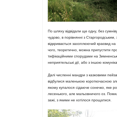
По шляху відвідали ще одну, без сумніву
чудово, в порівнянні з Старго­родським,
відкривається захо­п­люючий краєвид на
чого, тео­ретично, можна припустити про
тифікаційними спорудами на Зимненськ
неприятель­ські дії, або з іншою кому­­н
Далі численні мандри з казковими пей­з
відбулися маленькою ко­рот­кочасною зли
якому купа­лося сідаюче сонечко, яке роз
лесенького, але мальовничого оз. По­ми­л
зажі, з якими не хотілося проща­тися.