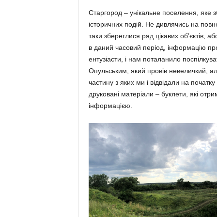
Старгород – унікальне поселення, яке зб
історичних по­дій. Не див­лячись на повн
таки збереглися ряд цікавих об’єктів, а
в даний часовий період, інформацію про 
ентузіасти, і нам поталанило пос­піл­к
Опульським, який провів неве­личкий, а
частину з яких ми і відвідали на початку
друковані матеріали – буклети, які отри
інформацією.