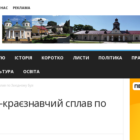
 НАС
РЕКЛАМА
’Ю
ІСТОРІЯ
КОРОТКО
ЛИСТИ
ПОЛІТИКА
ПР
ЬТУРА
ОСВІТА
плав по Західному Бузі
о-краєзнавчий сплав по