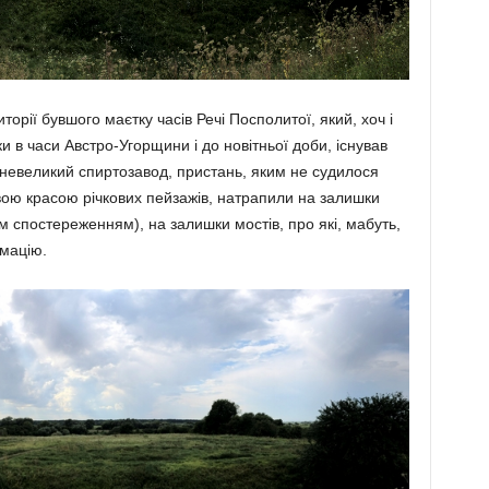
орії бувшого ма­єтку часів Речі Пос­политої, який, хоч і
и в часи Авс­тро-Угорщини і до но­вітньої доби, іс­ну­вав
д, неве­ликий спиртозавод, пристань, яким не судилося
вою красою річкових пейзажів, натрапили на залишки
 спостере­женням), на залишки мостів, про які, мабуть,
­мацію.