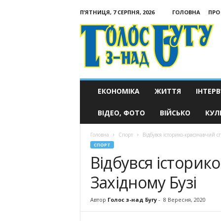
П’ЯТНИЦЯ, 7 СЕРПНЯ, 2026
ГОЛОВНА
ПРО
Голос
з-
над
Бугу
ЕКОНОМІКА
ЖИТТЯ
ІНТЕРВ
ВІДЕО, ФОТО
ВІЙСЬКО
КУЛ
Головна
Спорт
Відбувся історико-краєзнавчий с
СПОРТ
Відбувся історик
Західному Бузі
Автор
Голос з-над Бугу
-
8 Вересня, 2020