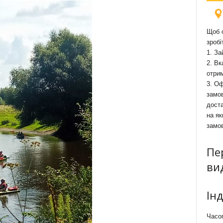
Щоб о
зробі
1. За
2. Вк
отри
3. Оф
замов
доста
на як
замо
Пе
ви
Ін
Часоп