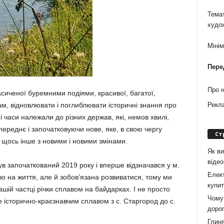
Темат
худо
Міні
Пере
Про 
асиченої буремними подіями, красивої, багатої,
ам, відновлювати і поглиблювати істо­ричні знання про
Рекл
ізні часи належали до різних держав, які, немов хвилі,
ереднє і започат­ковуючи нове, яке, в свою чергу
Ст
 щось інше з новими і новими змінами.
Як ви
віде
ув започаткований 2019 року і вперше від­значався у м.
Елект
аво на життя, але й зобов’язана розвиватися, тому ми
купит
нашій частці річки сплавом на байдарках. І не просто
Чому 
е історично-краєзнавчим сплавом з с. Старгород до с.
дорог
Глиня