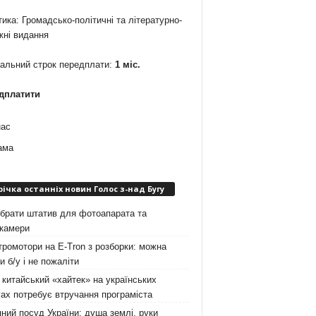
ика: Громадсько-політичні та літературно-
жні видання
мальний строк передплати:
1 міс.
дплатити
нас
ама
річка останніх новин Голос з-над Бугу
брати штатив для фотоапарата та
окамери
ромотори на E-Tron з розборки: можна
и б/у і не пожаліти
китайський «хайтек» на українських
ах потребує втручання програміста
ний посуд України: душа землі, руки