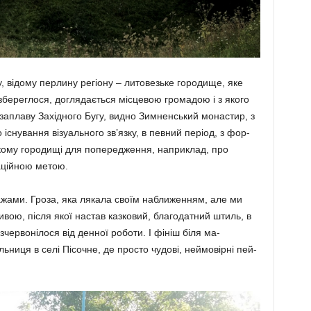
, відому перлину регіону – литовезьке горо­дище, яке
 зберег­лося, доглядається місце­вою громадою і з якого
 заплаву Західного Бугу, видно Зимненський монастир, з
 існування візуального зв’язку, в певний період, з фор­
ому городищі для попередження, наприклад, про
ікаційною метою.
ажами. Гроза, яка лякала своїм набли­женням, але ми
вою, після якої настав каз­ковий, благодатний штиль, в
чер­во­нілося від денної роботи. І фініш біля ма­
ь­ниця в селі Пісочне, де просто чудові, ней­мо­вірні пей­