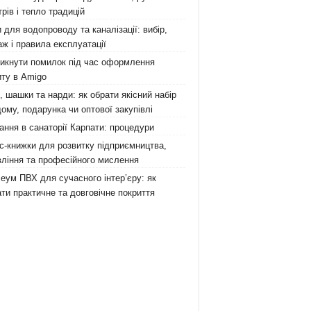
рів і тепло традицій
 для водопроводу та каналізації: вибір,
ж і правила експлуатації
никнути помилок під час оформлення
ту в Amigo
 шашки та нарди: як обрати якісний набір
ому, подарунка чи оптової закупівлі
ання в санаторії Карпати: процедури
с-книжки для розвитку підприємництва,
ління та професійного мислення
еум ПВХ для сучасного інтер’єру: як
ти практичне та довговічне покриття