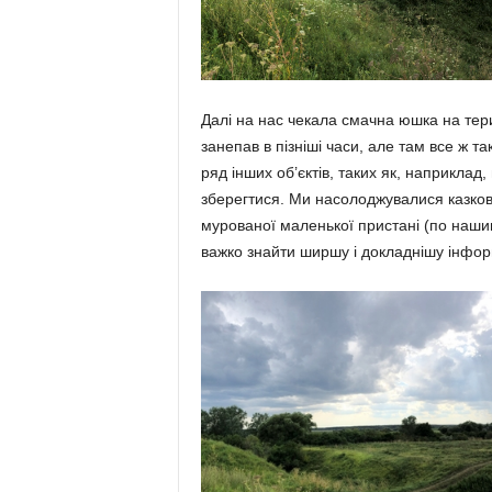
Далі на нас чекала смачна юшка на те­ри­т
занепав в пізніші часи, але там все ж так
ряд інших об’єк­тів, таких як, наприкла
зберег­тися. Ми насолод­жувалися казко
муро­ваної маленької пристані (по нашим
важко знайти ширшу і докладнішу інфор