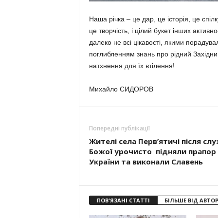
Наша річка – це дар, це історія, це спіл
це творчість, і цілий букет інших актив
далеко не всі цікавості, якими порадува
поглибленням знань про рідний Західний 
натх­нення для їх втілення!
Михайло СИДОРОВ
Попередні публікації
Жителі села Перв’ятичі після сл
Божої урочисто підняли прапор
України та виконали Славень
ПОВ'ЯЗАНІ СТАТТІ
БІЛЬШЕ ВІД АВТО