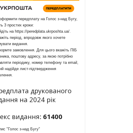
формити передплату на Голос з-над Бугу,
ть 3 простих кроки:
йдіть на
https://peredplata.ukrposhta.ua/
.
ажіть період, впродовж якого хочете
мувати видання.
ормте замовлення. Для цього вкажіть ПІБ
ника, поштову адресу, за якою потрібно
вляти періодику, номер телефону та email,
ий надійде лист-підтвердження
влення.
редплата друкованого
дання на 2024 рік
декс видання:
61400
ис "Голос з-над Бугу"