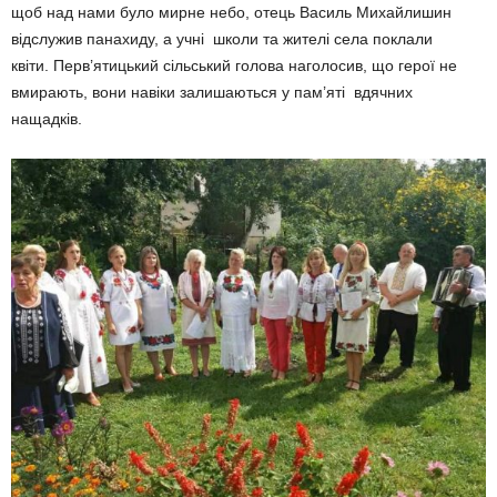
щоб над нами було мирне небо, отець Василь Михайлишин
відслужив панахиду, а учні школи та жителі села поклали
квіти. Перв’ятицький сільський голова наголосив, що герої не
вмирають, вони навіки залишаються у пам’яті вдячних
нащадків.