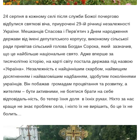
24 серпня в кожному селі після служби Божої почергово
відбулися святкові віча, приурочені 29-ій річниці незалежності
України. Мешканців Спасова і Перв’ятич з Днем народження
держави від імені депутатського корпусу, виконкому сільської
ради привітав сільський голова Богдан Сорока, який зазначив,
що це найбільше національне свято. Адже вперше за
тисячолітню історію, на карті світу постала держава під назвою
«Україна». Незалежність є найціннішим скарбом, найвищим
досягненням і найвагомішим надбанням, здобутим поколіннями
українців. Він побажав громадам процвітання та розвитку, а
жителям – бути активними, не боятися брати на себе
відповідаль-ність, бо тепер їхня доля в їхніх руках. Ніхто за нас
краще не знає проблем села, і ніхто їх не вирішить, бо це їх не
болить…