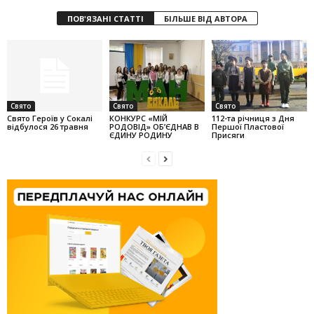
ПОВ'ЯЗАНІ СТАТТІ
БІЛЬШЕ ВІД АВТОРА
Свято
Свято
Свято
Свято Героїв у Сокалі
КОНКУРС «МІЙ
112-та річниця з Дня
відбулося 26 травня
РОДОВІД» ОБ’ЄДНАВ В
Першої Пластової
ЄДИНУ РОДИНУ
Присяги