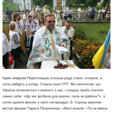
Адже невдовзі Перв’ятицька сільська рада стане історією, а
села увійдуть у склад Сокаль-ської ОТГ. Він наголосив, що
Україна починається з кожного з нас, і спершу треба спитати
самих себе: «Що ми зробили для країни, села чи району?», а
потім шукати винних у своїх негараздах. Б. Сорока закінчив
виступ віршем Тараса Петриненка: «Мені казали: «Ти не вмієш