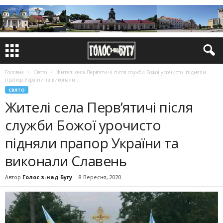
Головна
Свято
Жителі села Перв’ятичі після служби Божої урочисто підняли
прапор України та виконали...
СВЯТО
Жителі села Перв’ятичі після
служби Божої урочисто
підняли прапор України та
виконали Славень
Автор
Голос з-над Бугу
-
8 Вересня, 2020