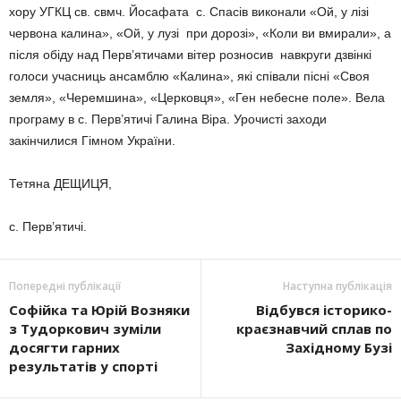
хору УГКЦ св. свмч. Йосафата с. Спасів виконали «Ой, у лізі
червона калина», «Ой, у лузі при дорозі», «Коли ви вмирали», а
після обіду над Перв’ятичами вітер розносив навкруги дзвінкі
голоси учасниць ансамблю «Калина», які співали пісні «Своя
земля», «Черемшина», «Церковця», «Ген небесне поле». Вела
програму в с. Перв’ятичі Галина Віра. Урочисті заходи
закінчилися Гімном України.
Тетяна ДЕЩИЦЯ,
с. Перв’ятичі.
Попередні публікації
Наступна публікація
Софійка та Юрій Возняки
Відбувся історико-
з Тудоркович зуміли
краєзнавчий сплав по
досягти гарних
Західному Бузі
результатів у спорті