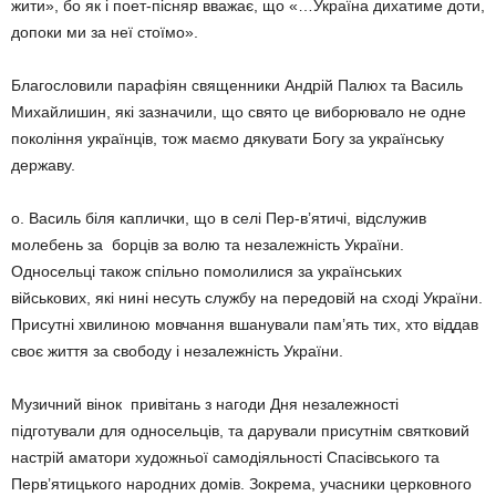
жити», бо як і поет-пісняр вважає, що «…Україна дихатиме доти,
допоки ми за неї стоїмо».
Благословили парафіян священники Андрій Палюх та Василь
Михайлишин, які зазначили, що свято це виборювало не одне
покоління українців, тож маємо дякувати Богу за українську
державу.
о. Василь біля каплички, що в селі Пер-в’ятичі, відслужив
молебень за борців за волю та незалежність України.
Односельці також спільно помолилися за українських
військових, які нині несуть службу на передовій на сході України.
Присутні хвилиною мовчання вшанували пам’ять тих, хто віддав
своє життя за свободу і незалежність України.
Музичний вінок привітань з нагоди Дня незалежності
підготували для односельців, та дарували присутнім святковий
настрій аматори художньої самодіяльності Спасівського та
Перв’ятицького народних домів. Зокрема, учасники церковного