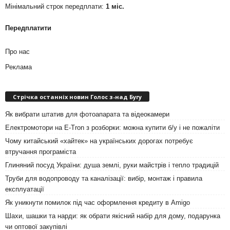
Мінімальний строк передплати:
1 міс.
Передплатити
Про нас
Реклама
Стрічка останніх новин Голос з-над Бугу
Як вибрати штатив для фотоапарата та відеокамери
Електромотори на E-Tron з розборки: можна купити б/у і не пожаліти
Чому китайський «хайтек» на українських дорогах потребує
втручання програміста
Глиняний посуд України: душа землі, руки майстрів і тепло традицій
Труби для водопроводу та каналізації: вибір, монтаж і правила
експлуатації
Як уникнути помилок під час оформлення кредиту в Amigo
Шахи, шашки та нарди: як обрати якісний набір для дому, подарунка
чи оптової закупівлі