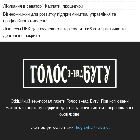
Лікування в санаторії Карпати: процедури
Бізнес-книжки для розвитку підприємництва, управління та
професійного мислення
Лінолеум ПВХ для сучасного інтер’єру: як вибрати практичне та
довговічне покриття
Офіційний веб-портал газети Голос з-над Бугу. При копіюванні
матеріалів порталу відкрите для пошукових систем гіперпосилання
обов'язове!
Зконтактуйтеся з нами:
bug-sokal@ukr.net