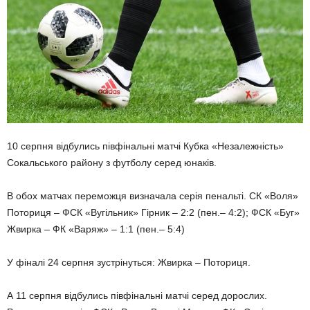
10 серпня відбулись півфінальні матчі Кубка «Незалежність»
Сокальського району з футболу серед юнаків.
В обох матчах переможця визначала серія пенальті. СК «Воля»
Поториця – ФСК «Вугільник» Гірник – 2:2 (пен.– 4:2); ФСК «Буг»
Жвирка – ФК «Варяж» – 1:1 (пен.– 5:4)
У фіналі 24 серпня зустрінуться: Жвирка – Поториця.
А 11 серпня відбулись півфінальні матчі серед дорослих.