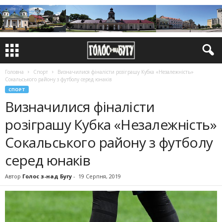
Головна
Спорт
Визначилися фіналісти розіграшу Кубка «Незалежність»
Сокальського району з футболу серед юнаків
СПОРТ
Визначилися фіналісти
розіграшу Кубка «Незалежність»
Сокальського району з футболу
серед юнаків
Автор
Голос з-над Бугу
-
19 Серпня, 2019