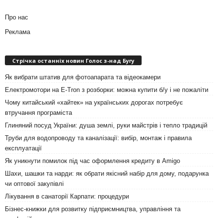
Про нас
Реклама
Стрічка останніх новин Голос з-над Бугу
Як вибрати штатив для фотоапарата та відеокамери
Електромотори на E-Tron з розборки: можна купити б/у і не пожаліти
Чому китайський «хайтек» на українських дорогах потребує
втручання програміста
Глиняний посуд України: душа землі, руки майстрів і тепло традицій
Труби для водопроводу та каналізації: вибір, монтаж і правила
експлуатації
Як уникнути помилок під час оформлення кредиту в Amigo
Шахи, шашки та нарди: як обрати якісний набір для дому, подарунка
чи оптової закупівлі
Лікування в санаторії Карпати: процедури
Бізнес-книжки для розвитку підприємництва, управління та