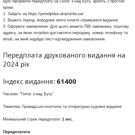
Щоб оформити передплату на Голос з-над Бугу, зробіть 3 простих
кроки:
1. Зайдіть на
https://peredplata.ukrposhta.ua/
.
2. Вкажіть період, впродовж якого хочете отримувати видання.
3. Оформте замовлення. Для цього вкажіть ПІБ замовника, поштову
адресу, за якою потрібно доставляти періодику, номер телефону та
email, на який надійде лист-підтвердження замовлення.
Передплата друкованого видання на
2024 рік
Індекс видання:
61400
Часопис "Голос з-над Бугу"
Тематика: Громадсько-політичні та літературно-художні видання
Мінімальний строк передплати:
1 міс.
Передплатити