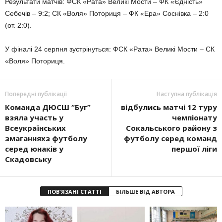
Результати матчів: ФСК «Рата» Великі Мости – ФК «Єдність»
Себечів – 9:2; СК «Воля» Поториця – ФК «Ера» Соснівка – 2:0
(от. 2:0).
У фіналі 24 серпня зустрінуться: ФСК «Рата» Великі Мости – СК
«Воля» Поториця.
Попередні публікації
Наступна публікація
Команда ДЮСШ “Буг”
відбулись матчі 12 туру
взяла участь у
чемпіонату
Всеукраїнських
Сокальського району з
змаганняхз футболу
футболу серед команд
серед юнаків у
першої ліги
Скадовську
ПОВ'ЯЗАНІ СТАТТІ
БІЛЬШЕ ВІД АВТОРА