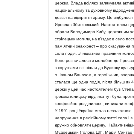
церкви. Влада всіляко залякувала активі
національному та духовному відродженні
дозвіл на відкриття храму. Це відбулося
Ярослав Збитковський. Настоятелем цер
обрали Володимира Кибу, церковним хор
стрілецьку могилу, на в’їздах в село пос
пам’ятний знакхрест – про скасування 
села подія. З ініціативи правління кол
Воно розпочалося з молебня до Пресвят
з хоругвами всі пішли до Будинку культ
о. Іваном Банахом, а герої жнив, впер
сталася ще одна подія, після більш як 
церкві у цей час настоятелем був Степа
грекокатолицьку віру, яка тут була протя
конфесійно розділилося, виникали конфлі
У 1991 році Україна стала незалежною.
напруження в релігійному житті села і 
дружно обновляти церкву. Найактивнішим
Мудрецький (голова ЦК), Марія Сантар 