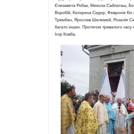
Єлизавета Робак, Микола Саблаташ, Бо
Воробій, Катерина Сидор, Февронія Кіх 
Трембач, Ярослав Шелемей, Розалія Са
багато інших. Протягом тривалого часу 
Ігор Ковба.