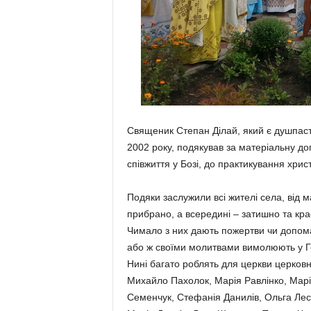
Священик Степан Ділай, який є душпасти
2002 року, подякував за матеріальну доп
співжиття у Бозі, до практикування хрис
Подяки заслужили всі жителі села, від м
прибрано, а всередині – затишно та крас
Чимало з них дають пожертви чи допом
або ж своїми молитвами вимолюють у Го
Нині багато роблять для церкви церковни
Михайло Пахолок, Марія Равлінко, Марі
Семенчук, Стефанія Данилів, Ольга Лесь