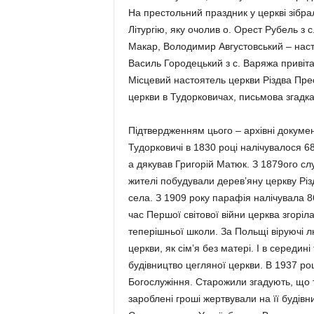
На престольний праздник у церкві зібрали
Літургію, яку очолив о. Орест Рубель з 
Макар, Володимир Августовський – насто
Василь Городецький з с. Варяжа привіта
Місцевий настоятель церкви Різдва Прес
церкви в Тудорковичах, письмова згадка 
Підтвердженням цього – архівні докумен
Тудорковичі в 1830 році налічувалося 68
а дякував Григорій Матюк. З 1879ого слу
жителі побудували дерев’яну церкву Різ
села. З 1909 року парафія налічувала 8
час Першої світової війни церква згоріла
теперішньої школи. За Польщі віруючі л
церкви, як сім’я без матері. І в середин
будівництво цегляної церкви. В 1937 роц
Богослужіння. Старожили згадують, що т
зароблені гроші жертвували на її будів