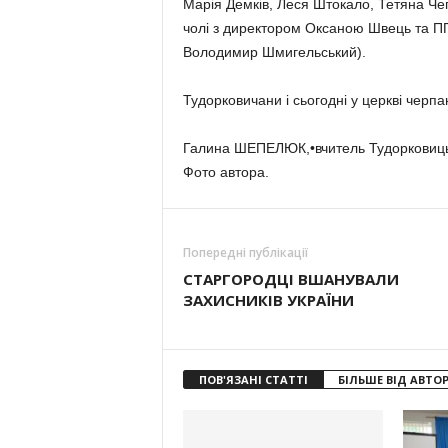
Марія Демків, Леся Штокало, Тетяна Чег
чолі з директором Оксаною Швець та ПП
Володимир Шмигельський).
Тудорковичани і сьогодні у церкві черпа
Галина ШЕПЕЛЮК,•вчитель Тудорковиць
Фото автора.
Попередні публікації
СТАРГОРОДЦІ ВШАНУВАЛИ
ЗАХИСНИКІВ УКРАЇНИ
ПОВ'ЯЗАНІ СТАТТІ
БІЛЬШЕ ВІД АВТО