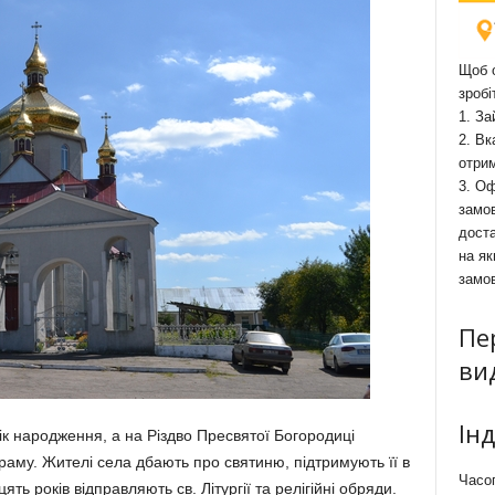
Щоб о
зробі
1. За
2. Вк
отри
3. Оф
замов
доста
на як
замо
Пе
ви
Ін
к народження, а на Різдво Пресвятої Богородиці
храму. Жителі села дбають про святиню, підтримують її в
Часоп
ть років відправляють св. Літургії та релігійні обряди.