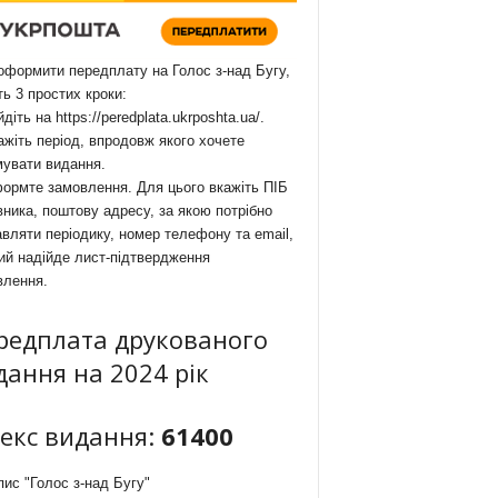
формити передплату на Голос з-над Бугу,
ть 3 простих кроки:
йдіть на
https://peredplata.ukrposhta.ua/
.
ажіть період, впродовж якого хочете
мувати видання.
ормте замовлення. Для цього вкажіть ПІБ
ника, поштову адресу, за якою потрібно
вляти періодику, номер телефону та email,
ий надійде лист-підтвердження
влення.
редплата друкованого
дання на 2024 рік
декс видання:
61400
ис "Голос з-над Бугу"