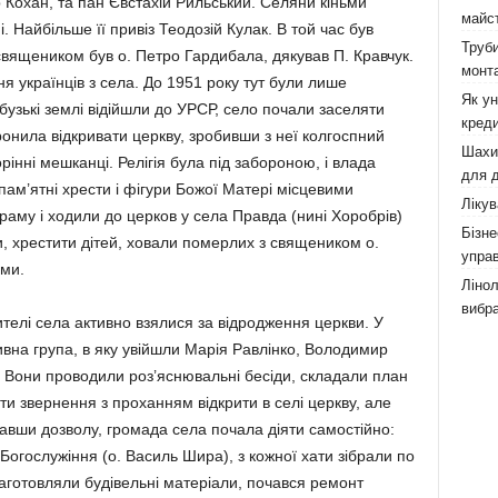
Кохан, та пан Євстахій Рильський. Селяни кіньми
майст
. Найбільше її привіз Теодозій Кулак. В той час був
Труби
священиком був о. Петро Гардибала, дякував П. Кравчук.
монта
я українців з села. До 1951 року тут були лише
Як у
бузькі землі відійшли до УРСР, село почали заселяти
креди
нила відкривати церкву, зробивши з неї колгоспний
Шахи,
рінні мешканці. Релігія була під забороною, і влада
для д
пам’ятні хрести і фігури Божої Матері місцевими
Лікув
раму і ходили до церков у села Правда (нині Хоробрів)
Бізне
и, хрестити дітей, ховали померлих з священиком о.
управ
ими.
Лінол
вибра
телі села активно взялися за відродження церкви. У
ативна група, в яку увійшли Марія Равлінко, Володимир
 Вони проводили роз’яснювальні бесіди, складали план
ати звернення з проханням відкрити в селі церкву, але
авши дозволу, громада села почала діяти самостійно:
Богослужіння (о. Василь Шира), з кожної хати зібрали по
заготовляли будівельні матеріали, почався ремонт