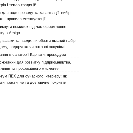
рів і тепло традицій
 для водопроводу та каналізації: вибір,
ж і правила експлуатації
никнути помилок під час оформлення
ту в Amigo
 шашки та нарди: як обрати якісний набір
ому, подарунка чи оптової закупівлі
ання в санаторії Карпати: процедури
с-книжки для розвитку підприємництва,
ління та професійного мислення
еум ПВХ для сучасного інтер’єру: як
ти практичне та довговічне покриття