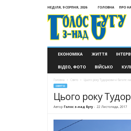
НЕДІЛЯ, 9 СЕРПНЯ, 2026
ГОЛОВНА
ПРО Н
Голос
з-
над
Бугу
ЕКОНОМІКА
ЖИТТЯ
ІНТЕРВ
ВІДЕО, ФОТО
ВІЙСЬКО
КУЛ
Головна
Свято
Цього року Тудорковичі багате на
СВЯТО
Цього року Тудор
Автор
Голос з-над Бугу
-
22 Листопада, 2017