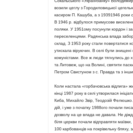
Сокальського «Українбанку» Володимир 
возили цеглу з Городиловицької цегельні
касиром П. Кашуба, а з 19391946 роки 
В 1946 р. відбулося примусове виселенн
поляки. У 1951ому посунули кордон і за
переселенцями. Радянська влада заборо
склад. З 1953 року стали повертатися ко
утискала віруючих. В селі були знищені 
комуністами. Все ж люди тягнулись до х
та Литовеж, що на Волині, святити паск
Петром Свистуном з с. Правда та з інш
Коли настала «горбачовська відлига» жи
кінці 1987 року в селі утворилася ініці
Киба, Михайло Звір, Теодозій Фелюшко.
дій, і уже з початку 1988ого почали пис
дозволу на це влада не давала. Не діжд
біля церкви почали відправляти маївки, 
100 карбованців на покрівельну бляху, 