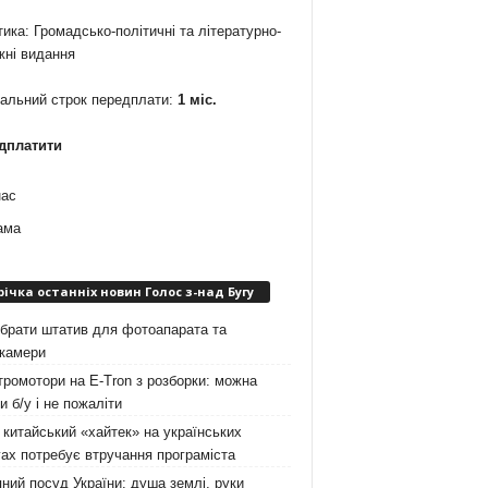
ика: Громадсько-політичні та літературно-
жні видання
мальний строк передплати:
1 міс.
дплатити
нас
ама
річка останніх новин Голос з-над Бугу
брати штатив для фотоапарата та
окамери
ромотори на E-Tron з розборки: можна
и б/у і не пожаліти
китайський «хайтек» на українських
ах потребує втручання програміста
ний посуд України: душа землі, руки