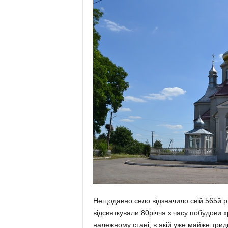
Нещодавно село відзначило свій 565й рі
відсвяткували 80річчя з часу побудови 
належному стані, в якій уже майже тридця