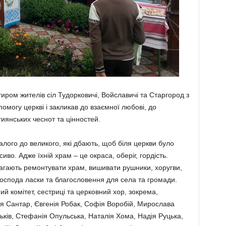
ром жителів сіл Тудорковичі, Войславичі та Старгород з
омогу церкві і закликав до взаємної любові, до
тиянських чеснот та цінностей.
алого до великого, які дбають, щоб біля церкви було
иво. Адже їхній храм – це окраса, оберіг, гордість.
агають ремонтувати храм, вишивати рушники, хоругви,
спода ласки та благословення для села та громади.
й комітет, сестриці та церковний хор, зокрема,
я Сантар, Євгенія Робак, Софія Воробій, Мирослава
ків, Стефанія Опульська, Наталія Хома, Надія Руцька,