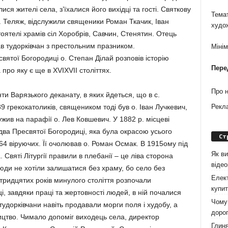
ся жителі села, з’їхалися його вихідці та гості. Святкову
Темат
с. Теляж, відслужили священики Роман Ткачик, Іван
худо
ятелі храмів сіл Хоробрів, Савчин, Стенятин. Отець
в тудорківчан з престольним празником.
Міні
вятої Богородиці о. Степан Ділай розповів історію
Пере
про яку є ще в XVIXVII століттях.
Про 
ти Варязького деканату, в яких йдеться, що в с.
9 грекокатоликів, священиком тоді був о. Іван Лучкевич,
Рекл
жив на парафії о. Лев Ковшевич. У 1882 р. місцеві
два Пресвятої Богородиці, яка була окрасою усього
Ст
64 віруючих. Її очолював о. Роман Осмак. В 1915ому під
Як ви
. Святі Літургії правили в плебанії – це ліва сторона
віде
юди не хотіли залишатися без храму, бо село без
Елект
і тридцятих років минулого століття розпочали
купит
і, завдяки праці та жертовності людей, в ній почалися
Чому 
удорківчани навіть продавали морги поля і худобу, а
дорог
ництво. Чимало допоміг виходець села, директор
Глиня