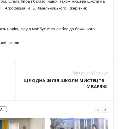
рій, Ольга Киба і багато інших, також місцева школа на
 «Агрофірма ім. Б. Хмельницького» (керівник
ють надію, віру в майбутнє та любов до ближнього.
кої школи.
Наступна публікація
ЩЕ ОДНА ФІЛІЯ ШКОЛИ МИСТЕЦТВ –
У ВАРЯЖІ
РА