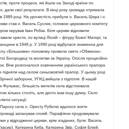
стів, проте процеси, які йшли на Заході країни по
, дали свої результати. В кінці року громада отримала
 в 1989 році. На урочистість прибули о. Василь Шира і о.
кви став о. Василь Суслик, головою церковного комітету
ом керував Іван Робак. Біля церкви відновили
тавили хрести, по вулиці Лісній – фігуру Божої Матері, та
панщини в 1948 р. У 1990 році відбулася знаменна для
госпу «Більшовик» поновому провели свято «Обжинок».
ої Богородиці та молитви за Україну. Опісля процесійно
ури. Віче розпочалося освяченням українського прапора
ше підняли над селом синьожовтий прапор. У цьому році
40річної заборони, УГКЦ вийшла з підпілля. В нашій
н Фульмас, більшість жителів села відстоювала
гом кількох століть, але дехто мав іншу думку. Село
ктні ситуації.
 Пароху села о. Оресту Рубелю вдалося зняти
в громаді запанував спокій. Парафіяни продовжували
и у відродженні церкви, крім згаданих, були: Василь
(касир), Катерина Киба, Катерина Звір, Софія Блюй,