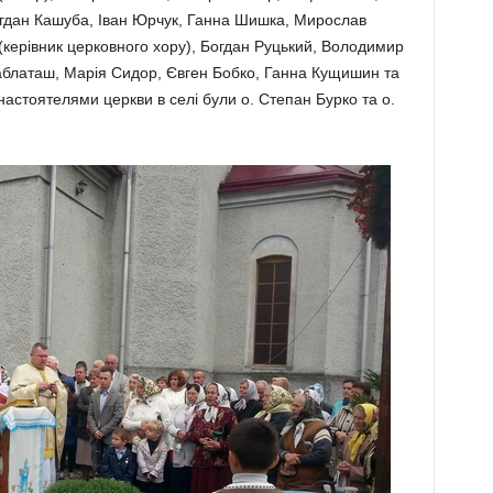
гдан Кашуба, Іван Юрчук, Ганна Шишка, Мирослав
(керівник церковного хору), Богдан Руцький, Володимир
блаташ, Марія Сидор, Євген Бобко, Ганна Кущишин та
настоятелями церкви в селі були о. Степан Бурко та о.