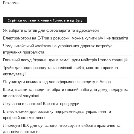
Реклама
Стрічка останніх новин Голос з-над Бугу
Як вибрати штатив для фотоапарата та відеокамери
Електромотори на E-Tron з розборки: можна купити б/у і не пожаліти
Чому китайський «хайтек» на українських дорогах потребує
втручання програміста
Глиняний посуд України: душа землі, руки майстрів і тепло традицій
Труби для водопроводу та каналізації: вибір, монтаж і правила
експлуатації
Як уникнути помилок під час оформлення кредиту в Amigo
Шахи, шашки та нарди: як обрати якісний набір для дому, подарунка
чи оптової закупівлі
Лікування в санаторії Карпати: процедури
Бізнес-книжки для розвитку підприємництва, управління та
професійного мислення
Лінолеум ПВХ для сучасного інтер’єру: як вибрати практичне та
довговічне покриття