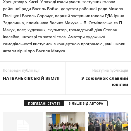
Хрещатику у Києві. У заході взяли участь заступник голови
районної ради Василь Бойко, депутати районної ради Микола
Поліщук і Василь Сорочук, перший заступник голови РДА Ірина
Задолинна, племінники Василя Макуха – Я. Осміловська та П.
Макух, поет, художник, скульптор, громадський діяч Степан
Івасейко, школярі та жителі села. Аматори художньої
самодіяльності виступили з концертною програмою, учні школи
читали вірші про Василя Макуха.
Попередні публікації
Наступна публікація
НА ІВАНЬКІВСЬКІЙ ЗЕМЛІ
У союзянок славний
ювілей
ПОВ'ЯЗАНІ СТАТТІ
БІЛЬШЕ ВІД АВТОРА