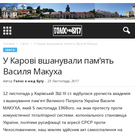
Головна
Свято
У Карові вшанували пам’ять Василя Макуха
СВЯТО
У Карові вшанували пам’ять
Василя Макуха
Автор
Голос з-над Бугу
-
23 Листопада, 2017
12 листопада у Карівській ЗШ ІІІ ст. відбулася урочиста академія
з вшанування пам’яті Великого Патріота України Василя
МАКУХА, який 5 листопада 1968ого, на знак протесту проти
комуністичної тоталітарної системи, колоніального становища
України, політики русифікації та агресії СРСР проти
Чехословаччини, наш земляк здійснив акт самоспалення на