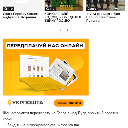
Свято
Свято
Свято
Свято Героїв у Сокалі
КОНКУРС «МІЙ
112-та річниця з Дня
відбулося 26 травня
РОДОВІД» ОБ’ЄДНАВ В
Першої Пластової
ЄДИНУ РОДИНУ
Присяги
Щоб оформити передплату на Голос з-над Бугу, зробіть 3 простих
кроки:
1. Зайдіть на
https://peredplata.ukrposhta.ua/
.