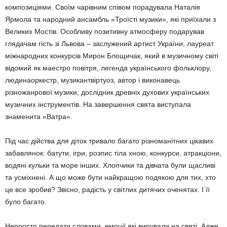
композиціями. Своїм чарівним співом порадувала Наталія
Ярмола та народний ансамбль «Троїсті музики», які приїхали з
Великих Мостів. Особливу позитивну атмосферу подарував
глядачам гість зі Львова – заслужений артист України, лауреат
міжнародних конкурсів Мирон Блощичак, який в музичному світі
відомий як маестро повітря, легенда українського фольклору,
людинаоркестр, музикантвіртуоз, автор і виконавець
різножанрової музики, дослідник древніх духових українських
музичних інструментів. На завершення свята виступала
знаменита «Ватра».
Під час дійства для діток тривало багато різноманітних цікавих
забавлянок: батути, ігри, розпис тіла хною, конкурси, атракціони,
водяні кульки та море інших. Хлопчики та дівчата були щасливі
та усміхнені. А що може бути найкращою подякою для тих, хто
це все зробив? Звісно, радість у світлих дитячих оченятах. І її
було багато.
Непросто передати словами, емоції які вирували на святі. Адже