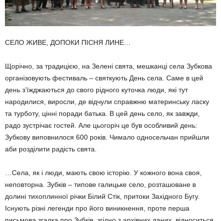
СЕЛО ЖИВЕ, ДОПОКИ ПІСНЯ ЛИНЕ…
Щорічно, за традицією, на Зелені свята, мешканці села Зубкова
організовують фестиваль – святкують День села. Саме в цей
день з’їжджаються до свого рідного куточка люди, які тут
народилися, виросли, де відчули справжню материнську ласку
та турботу, цінні поради батька. В цей день село, як завжди,
радо зустрічає гостей. Але цьогоріч це був особливий день:
Зубкову виповнилося 600 років. Чимало односельчан прийшли
аби розділити радість свята.
…Села, як і люди, мають свою історію. У кожного вона своя,
неповторна. Зубків – типове галицьке село, розташоване в
долині тихоплинної річки Білий Стік, притоки Західного Бугу.
Існують різні легенди про його виникнення, проте перша
письмова згадка про Зубків, згідно з архівних даних, відноситься