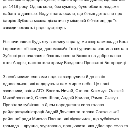
до 1419 року. Однак село, без сумніву, було обжите людьми
набагато давніше. Ведучі наголосили, що більш детально про
історію Зубкова можна дізнатися у місцевій бібліотеці, де їх
завжди чекають і радо зустрінуть.
Розпочинаючи будь-яку важливу справу, ми звертаємось до Бога
і просимо: «Господи, допоможи!» Тож і урочиста частина свята в
Зубкові розпочалася з благословення Божого на добре слово
отця Андрія, настоятеля храму Введення Пресвятої Богородиці.
З особливими словами подяки звернулися й до своїх
односельчан, які подарували нам мирне небо. Це наші
захисники, воїни АТО: Василь Ничай, Степан Климчук, Олексій
Михайловський, Олеся Шпак, Андрій Крилов, Роман Скакун.
Привітали зубківчан з Днем народження села голова
райдержадміністрації Андрій Дяченко та голова Сокальської
районної ради Микола Пасько, які відзначили, що зубківська
громада – дружна, згуртована, працьовита, яка дбає про село та