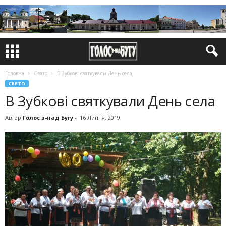
Головна
Свято
В Зубкові святкували День села
СВЯТО
В Зубкові святкували День села
Автор
Голос з-над Бугу
-
16 Липня, 2019