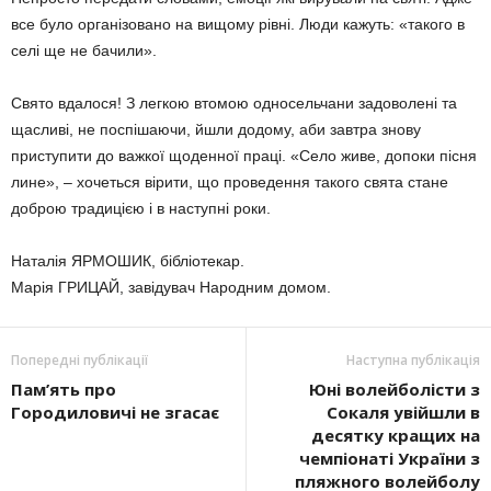
все було організовано на вищому рівні. Люди кажуть: «такого в
селі ще не бачили».
Свято вдалося! З легкою втомою односельчани задоволені та
щасливі, не поспішаючи, йшли додому, аби завтра знову
приступити до важкої щоденної праці. «Село живе, допоки пісня
лине», – хочеться вірити, що проведення такого свята стане
доброю традицією і в наступні роки.
Наталія ЯРМОШИК, бібліотекар.
Марія ГРИЦАЙ, завідувач Народним домом.
Попередні публікації
Наступна публікація
Пам’ять про
Юні волейболісти з
Городиловичі не згасає
Сокаля увійшли в
десятку кращих на
чемпіонаті України з
пляжного волейболу