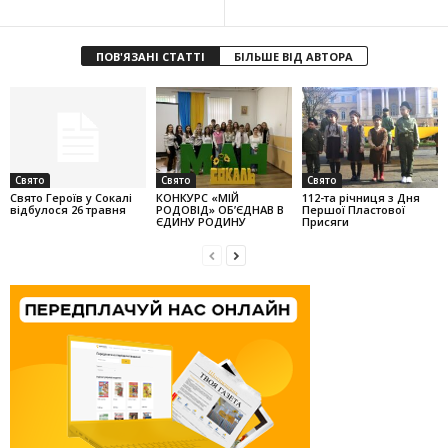
ПОВ'ЯЗАНІ СТАТТІ
БІЛЬШЕ ВІД АВТОРА
Свято
Свято
Свято
Свято Героїв у Сокалі
КОНКУРС «МІЙ
112-та річниця з Дня
відбулося 26 травня
РОДОВІД» ОБ’ЄДНАВ В
Першої Пластової
ЄДИНУ РОДИНУ
Присяги