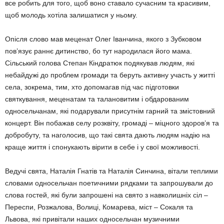
все робить для того, щоб воно ставало сучасним та красивим,
щоб молодь хотіла залишатися у ньому.
Опісля слово мав меценат Олег Іванчина, якого з Зубковом
пов’язує раннє дитинство, бо тут народилася його мама.
Cільський голова Степан Кіндратюк подякував людям, які
небайдужі до проблем громади та беруть активну участь у житті
села, зокрема, тим, хто допомагав під час підготовки
святкування, меценатам та талановитим і обдарованим
односельчанам, які подарували присутнім гарний та змістовний
концерт. Він побажав селу розквіту, громаді – міцного здоров’я та
добробуту, та наголосив, що такі свята дають людям надію на
краще життя і спонукають вірити в себе і у свої можливості.
Ведучі свята, Наталія Гнатів та Наталія Синчина, вітали теплими
словами односельчан поетичними рядками та запрошували до
слова гостей, які були запрошені на свято з навколишніх сіл –
Переспи, Розжалова, Волиці, Комарева, міст – Сокаля та
Львова, які привітали наших односельчан музичними