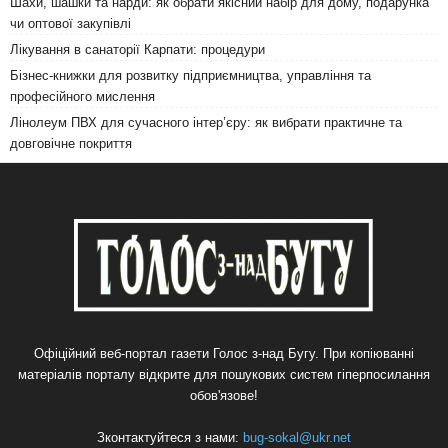
Шахи, шашки та нарди: як обрати якісний набір для дому, подарунка
чи оптової закупівлі
Лікування в санаторії Карпати: процедури
Бізнес-книжки для розвитку підприємництва, управління та
професійного мислення
Лінолеум ПВХ для сучасного інтер’єру: як вибрати практичне та
довговічне покриття
Офіційний веб-портал газети Голос з-над Бугу. При копіюванні
матеріалів порталу відкрите для пошукових систем гіперпосилання
обов'язове!
Зконтактуйтеся з нами:
bug-sokal@ukr.net