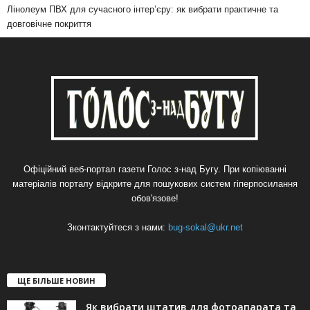
Лінолеум ПВХ для сучасного інтер’єру: як вибрати практичне та
довговічне покриття
Офіційний веб-портал газети Голос з-над Бугу. При копіюванні
матеріалів порталу відкрите для пошукових систем гіперпосилання
обов'язове!
Зконтактуйтеся з нами:
bug-sokal@ukr.net
ЩЕ БІЛЬШЕ НОВИН
Як вибрати штатив для фотоапарата та