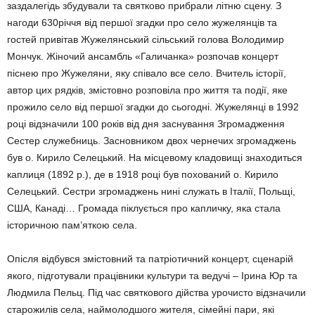
заздалегідь збудували та святково прибрали літню сцену. З
нагоди 630річчя від першої згадки про село жужелянців та
гостей привітав Жужелянський сільський голова Володимир
Мончук. Жіночий ансамбль «Галичанка» розпочав концерт
піснею про Жужеляни, яку співало все село. Вчитель історії,
автор цих рядків, змістовно розповіла про життя та події, яке
прожило село від першої згадки до сьогодні. Жужелянці в 1992
році відзначили 100 років від дня заснування Згромадження
Сестер служебниць. Засновником двох чернечих згромаджень
був о. Кирило Селецький. На місцевому кладовищі знаходиться
каплиця (1892 р.), де в 1918 році був похований о. Кирило
Селецький. Сестри згромаджень нині служать в Італії, Польщі,
США, Канаді… Громада піклується про капличку, яка стала
історичною пам’яткою села.
Опісля відбувся змістовний та патріотичний концерт, сценарій
якого, підготували працівники культури та ведучі – Ірина Юр та
Людмила Пельц. Під час святкового дійства урочисто відзначили
старожилів села, наймолодшого жителя, сімейні пари, які