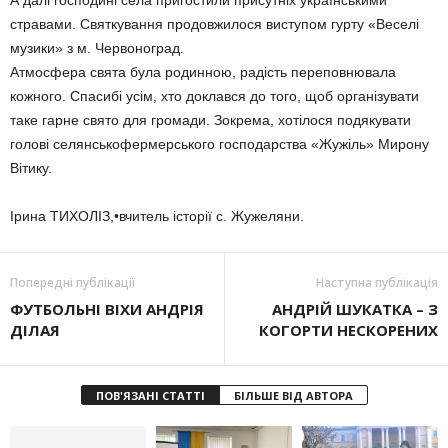
А далі господині села пригостили присутніх українськими
стравами. Святкування продовжилося виступом гурту «Веселі
музики» з м. Червоноград.
Атмосфера свята була родинною, радість переповнювала
кожного. Спасибі усім, хто доклався до того, щоб організувати
таке гарне свято для громади. Зокрема, хотілося подякувати
голові селянськофермерського господарства «Жужіль» Мирону
Вітику.
Ірина ТИХОЛІЗ,•вчитель історії с. Жужеляни.
Попередні публікації
Наступна публікація
ФУТБОЛЬНІ ВІХИ АНДРІЯ
АНДРІЙ ШУКАТКА – З
ДІЛАЯ
КОГОРТИ НЕСКОРЕНИХ
ПОВ'ЯЗАНІ СТАТТІ
БІЛЬШЕ ВІД АВТОРА