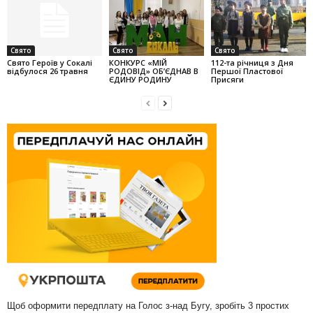
Свято
Свято
Свято
Свято Героїв у Сокалі
КОНКУРС «МІЙ
112-та річниця з Дня
відбулося 26 травня
РОДОВІД» ОБ’ЄДНАВ В
Першої Пластової
ЄДИНУ РОДИНУ
Присяги
Щоб оформити передплату на Голос з-над Бугу, зробіть 3 простих