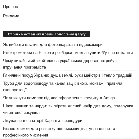
Про нас
Реклама
Стрічка останніх новин Голос з-над Бугу
Як вибрати штатив для фотоапарата та відеокамери
Електромотори на E-Tron з розборки: можна купити б/у і не пожаліти
Чому китайський «хайтек» на українських дорогах потребує
втручання програміста
Глиняний посуд України: душа землі, руки майстрів і тепло традицій
Труби для водопроводу та каналізації: вибір, монтаж і правила
експлуатації
Як уникнути помилок під час оформлення кредиту в Amigo
Шахи, шашки та нарди: як обрати якісний набір для дому, подарунка
чи оптової закупівлі
Лікування в санаторії Карпати: процедури
Бізнес-книжки для розвитку підприємництва, управління та
професійного мислення