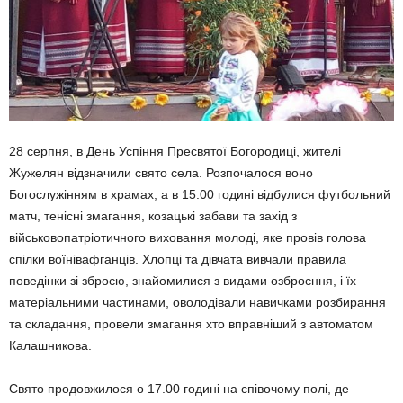
28 серпня, в День Успіння Пресвятої Богородиці, жителі
Жужелян відзначили свято села. Розпочалося воно
Богослужінням в храмах, а в 15.00 годині відбулися футбольний
матч, тенісні змагання, козацькі забави та захід з
військовопатріотичного виховання молоді, яке провів голова
спілки воїнівафганців. Хлопці та дівчата вивчали правила
поведінки зі зброєю, знайомилися з видами озброєння, і їх
матеріальними частинами, оволодівали навичками розбирання
та складання, провели змагання хто вправніший з автоматом
Калашникова.
Свято продовжилося о 17.00 годині на співочому полі, де