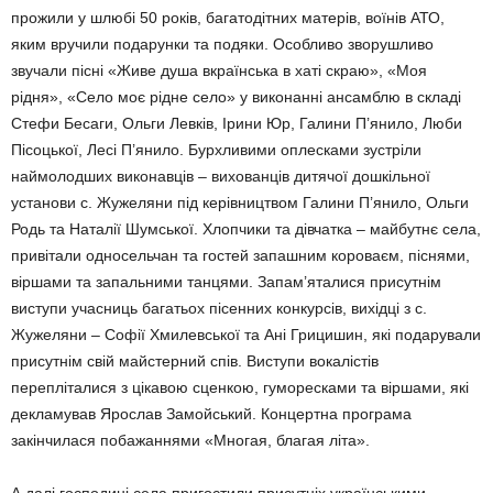
прожили у шлюбі 50 років, багатодітних матерів, воїнів АТО,
яким вручили подарунки та подяки. Особливо зворушливо
звучали пісні «Живе душа вкраїнська в хаті скраю», «Моя
рідня», «Село моє рідне село» у виконанні ансамблю в складі
Стефи Бесаги, Ольги Левків, Ірини Юр, Галини П’янило, Люби
Пісоцької, Лесі П’янило. Бурхливими оплесками зустріли
наймолодших виконавців – вихованців дитячої дошкільної
установи с. Жужеляни під керівництвом Галини П’янило, Ольги
Родь та Наталії Шумської. Хлопчики та дівчатка – майбутнє села,
привітали односельчан та гостей запашним короваєм, піснями,
віршами та запальними танцями. Запам’яталися присутнім
виступи учасниць багатьох пісенних конкурсів, вихідці з с.
Жужеляни – Софії Хмилевської та Ані Грицишин, які подарували
присутнім свій майстерний спів. Виступи вокалістів
перепліталися з цікавою сценкою, гуморесками та віршами, які
декламував Ярослав Замойський. Концертна програма
закінчилася побажаннями «Многая, благая літа».