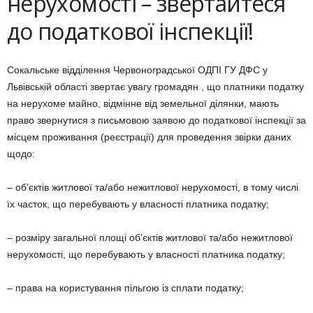
нерухомості – звертайтеся
до податкової інспекції!
Сокальське відділення Червоноградської ОДПІ ГУ ДФС у
Львівській області звертає увагу громадян , що платники податку
на нерухоме майно, відмінне від земельної ділянки, мають
право звернутися з письмовою заявою до податкової інспекції за
місцем проживання (реєстрації) для проведення звірки даних
щодо:
– об’єктів житлової та/або нежитлової нерухомості, в тому числі
їх часток, що перебувають у власності платника податку;
– розміру загальної площі об’єктів житлової та/або нежитлової
нерухомості, що перебувають у власності платника податку;
– права на користування пільгою із сплати податку;