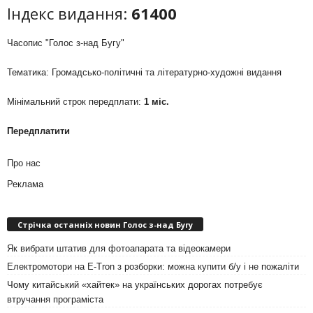
Індекс видання:
61400
Часопис "Голос з-над Бугу"
Тематика: Громадсько-політичні та літературно-художні видання
Мінімальний строк передплати:
1 міс.
Передплатити
Про нас
Реклама
Стрічка останніх новин Голос з-над Бугу
Як вибрати штатив для фотоапарата та відеокамери
Електромотори на E-Tron з розборки: можна купити б/у і не пожаліти
Чому китайський «хайтек» на українських дорогах потребує
втручання програміста