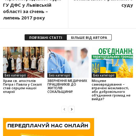
ГУ ДФС у Львівській
суду
області за січень –
липень 2017 року
ПОВ'ЯЗАНІ СТАТТІ
БІЛЬШЕ ВІД АВТОРА
Без категорії
Без категорії
Без категорії
Храм св. апостолів
ЗВЕРНЕННЯ МЕДИЧНИХ
Місцеве
Петра і Павла у Сокалі
ПРАЦІВНИКІВ ДО
самоврядування –
став серцем нашої
ЖИТЕЛІВ
втрачені можливості,
єпархії
СОКАЛЬЩИНИ!
або добровільного
об’єднання громад не
вийде?