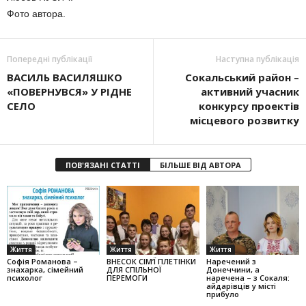
Фото автора.
Попередні публікації
Наступна публікація
ВАСИЛЬ ВАСИЛЯШКО
Сокальський район –
«ПОВЕРНУВСЯ» У РІДНЕ
активний учасник
СЕЛО
конкурсу проектів
місцевого розвитку
ПОВ'ЯЗАНІ СТАТТІ
БІЛЬШЕ ВІД АВТОРА
Життя
Життя
Життя
Софія Романова –
ВНЕСОК СІМ’Ї ПЛЕТІНКИ
Наречений з
знахарка, сімейний
ДЛЯ СПІЛЬНОЇ
Донеччини, а
психолог
ПЕРЕМОГИ
наречена – з Сокаля:
айдарівців у місті
прибуло