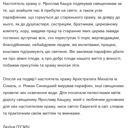
Настоятель храму о. Ярослав Кащук подякував священикам за
те, що знайшли час й прибули на свято, а також усім
парафіянам, що горнуться до старенького храму, за довіру до
нього, як до душпастиря, сестрицям, братчикам, церковному
комітету, хору, завдяки праці та старанню яких церква завжди
гостинно зустрічає всіх, хто переступає її поріг, жертводавцям,
благодійникам, небайдужим людям, які молитвами, працею,
коштами підтримують цю святиню. Він закликав парафіян дбати
не про земні плоди, а про добрі плоди нашого життя у вічності,
побажав присутнім та храму многая літа.
Опісля на подвір’ї настоятель храму Архістратига Михаїла м.
Сокаль, о. Роман Синицький мирував парафіян, інші священики
провели чин освячення води. Діти посипали пелюстками квітів
дорогу священику Ярославу Кащуку, який є люблячим духовним
для них настоятелем храму, несе світло Євангелії в світ, словом
та практичним своїм життям та вчинками.
Любов ПУЗИЧ.