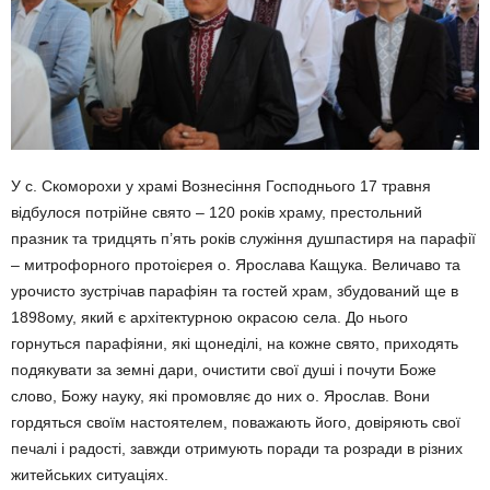
У с. Скоморохи у храмі Вознесіння Господнього 17 травня
відбулося потрійне свято – 120 років храму, престольний
празник та тридцять п’ять років служіння душпастиря на парафії
– митрофорного протоієрея о. Ярослава Кащука. Величаво та
урочисто зустрічав парафіян та гостей храм, збудований ще в
1898ому, який є архітектурною окрасою села. До нього
горнуться парафіяни, які щонеділі, на кожне свято, приходять
подякувати за земні дари, очистити свої душі і почути Боже
слово, Божу науку, які промовляє до них о. Ярослав. Вони
гордяться своїм настоятелем, поважають його, довіряють свої
печалі і радості, завжди отримують поради та розради в різних
житейських ситуаціях.