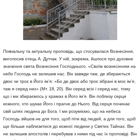
Повчальну та актуальну проповідь, що стосувалася Вознесіння,
виголосив отець А. Дутчак. У ній, зокрема, йшлося про духовне
значення свята Вознесіння Господнього. «Своїм вознесінням на
небо Господь не залишив нас. Він завжди там, де збираються
двоє чи троє в Його ім’я: «Бо де двоє або троє зібрані в моє ім’я,
там я серед них» (Мт. 18, 20). Він серед всіх і серед нас, тому
що і ми збираємось у храмах в Його ім’я. Він поблизу серця
кожного, хто шукає Його і прагне до Нього. Від серця починає
свій шлях людина до Бога. І ми розуміємо, що на небеса
Господь зійшов не для того, щоб піти від людей, а для того, щоб
ще більше наблизитися до кожної людини у Святих Тайнах. Він
не залишив апостолів і перебував з ними під час їх проповіді. Він