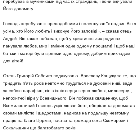
перебував із мучениками під час їх страждань, і вони відчували
Його допомогу.
Господь перебував із преподобними і полегшував їх подвиг. Він з
усіма, хто Його любить і виконує Його заповіді», – сказав отець
Андрій. Він також побажав, щоб у християнських родинах
панували любов, мир і вміння одне одному прощати! І щоб наші
батьки і матері були вірними одне одному, добрим прикладом
для дітей!
Отець Григорій Собечко подякував о. Ярославу Кащуку за те, що
тридцять п’ять років невтомно трудиться на духовній ниві, веде
за собою парафіян, сіє в їхніх серця зерна любові, милосердя,
непохитної віри у Всевишнього. Він побажав священику, щоб
Всемилостивий Господь укріплював його, оберігав та допомагав
своїми милістю і щедротами, надихав на подальшу невтомну
працю на благо Церкви, пастви та громади села Скоморохи і
Сокальщини ще багатобагато років.