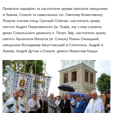
Привітати парафіян та настоятеля церкви приїхали священики
зі Львова, Сокаля та навколишніх сіл. Святкову Божественну
Літургію очолив отець Григорій Собечко, настоятель храму
святого Андрія Первозванного (м. Львів), яку з ним служили
декан Сокальського деканату о. Петро Звір, настоятель храму
святого Архангела Михаїла (м. Сокаль) Роман Синицький,
священики Володимир Августовський зі Стенятина, Андрій зі
Львова, Андрій Дутчак з Сокаля, диякон Мирослав Кащук.