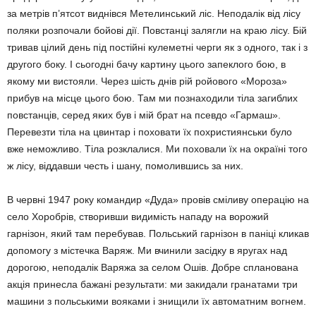
за метрів п’ятсот виднівся Метелинський ліс. Неподалік від лісу
поляки розпочали бойові дії. Повстанці залягли на краю лісу. Бій
тривав цілий день під постійні кулеметні черги як з одного, так і з
другого боку. І сьогодні бачу картину цього запеклого бою, в
якому ми вистояли. Через шість днів рій ройового «Мороза»
прибув на місце цього бою. Там ми познаходили тіла загиблих
повстанців, серед яких був і мій брат на псевдо «Гармаш».
Перевезти тіла на цвинтар і поховати їх похристиянськи було
вже неможливо. Тіла розклалися. Ми поховали їх на окраїні того
ж лісу, віддавши честь і шану, помолившись за них.
В червні 1947 року командир «Дуда» провів сміливу операцію на
село Хоробрів, створивши видимість нападу на ворожий
гарнізон, який там перебував. Польський гарнізон в паніці кликав
допомогу з містечка Варяж. Ми вчинили засідку в яругах над
дорогою, неподалік Варяжа за селом Ошів. Добре спланована
акція принесла бажані результати: ми закидали гранатами три
машини з польськими вояками і знищили їх автоматним вогнем.