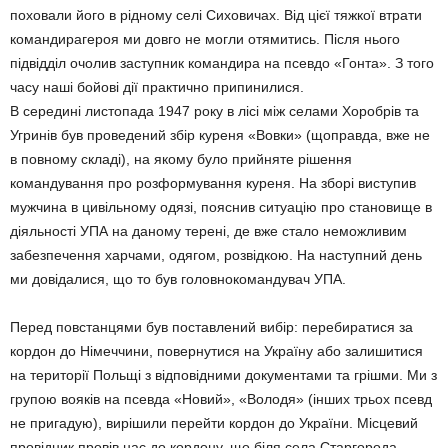
поховали його в рідному селі Сиховичах. Від цієї тяжкої втрати
командирагероя ми довго не могли отямитись. Після нього
підвідділ очолив заступник командира на псевдо «Гонта». З того
часу наші бойові дії практично припинилися.
В середині листопада 1947 року в лісі між селами Хоробрів та
Угринів був проведений збір куреня «Вовки» (щоправда, вже не
в повному складі), на якому було прийняте рішення
командування про розформування куреня. На зборі виступив
мужчина в цивільному одязі, пояснив ситуацію про становище в
діяльності УПА на даному терені, де вже стало неможливим
забезпечення харчами, одягом, розвідкою. На наступний день
ми довідалися, що то був головнокомандувач УПА.
Перед повстанцями був поставлений вибір: перебиратися за
кордон до Німеччини, повернутися на Україну або залишитися
на території Польщі з відповідними документами та грішми. Ми з
групою вояків на псевда «Новий», «Володя» (інших трьох псевд
не пригадую), вирішили перейти кордон до України. Місцевий
провідник провів нас до кордону, що біля села Старгорода,