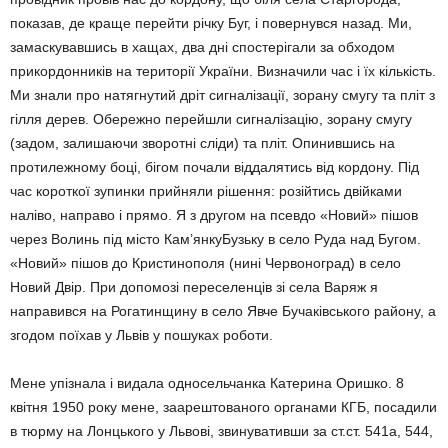
показав, де краще перейти річку Буг, і повернувся назад. Ми,
замаскувавшись в хащах, два дні спостерігали за обходом
прикордонників на території України. Визначили час і їх кількість.
Ми знали про натягнутий дріт сигналізації, зорану смугу та пліт з
гілля дерев. Обережно перейшли сигналізацію, зорану смугу
(задом, залишаючи зворотні сліди) та пліт. Опинившись на
протилежному боці, бігом почали віддалятись від кордону. Під
час короткої зупинки прийняли рішення: розійтись двійками
наліво, направо і прямо. Я з другом на псевдо «Новий» пішов
через Волинь під місто Кам’янкуБузьку в село Руда над Бугом.
«Новий» пішов до Кристинополя (нині Червоноград) в село
Новий Двір. При допомозі переселенців зі села Варяж я
направився на Рогатинщину в село Явче Бучаківського району, а
згодом поїхав у Львів у пошуках роботи.
Мене упізнала і видала односельчанка Катерина Оришко. 8
квітня 1950 року мене, заарештованого органами КГБ, посадили
в тюрму на Лонцького у Львові, звинувативши за ст.ст. 541а, 544,