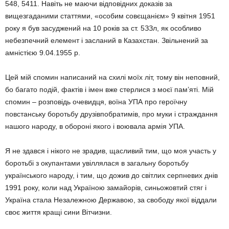
548, 5411. Навіть не маючи відповідних доказів за
вищезгаданими статтями, «особим совєщанієм» 9 квітня 1951
року я був засуджений на 10 років за ст. 5ЗЗл, як особливо
небезпечний елемент і засланий в Казахстан. Звільнений за
амністією 9.04.1955 р.
Цей мій спомин написаний на схилі моїх літ, тому він неповний,
бо багато подій, фактів і імен вже стерлися з моєї пам’яті. Мій
спомин – розповідь очевидця, воїна УПА про героїчну
повстанську боротьбу друзівпобратимів, про муки і страждання
нашого народу, в обороні якого і воювала армія УПА.
Я не здався і нікого не зрадив, щасливий тим, що моя участь у
боротьбі з окупантами увіллялася в загальну боротьбу
українського народу, і тим, що дожив до світлих серпневих днів
1991 року, коли над Україною замайорів, синьожовтий стяг і
Україна стала Незалежною Державою, за свободу якої віддали
своє життя кращі сини Вітчизни.