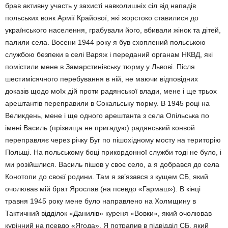
брав активну участь у захисті навколишніх сіл від нападів
польських вояк Армії Крайової, які жорстоко ставилися до
українського населення, грабували його, вбивали жінок та дітей,
палили села. Восени 1944 року я був схоплений польською
службою безпеки в селі Варяж і переданий органам НКВД, які
помістили мене в Замарстинівську тюрму у Львові. Після
шестимісячного перебування в ній, не маючи відповідних
доказів щодо моїх дій проти радянської влади, мене і ще трьох
арештантів переправили в Сокальську тюрму. В 1945 році на
Великдень, мене і ще одного арештанта з села Опільська по
імені Василь (прізвища не пригадую) радянський конвой
переправляє через річку Буг по пішохідному мосту на територію
Польщі. На польському боці прикордонної служби тоді не було, і
ми розійшлися. Василь пішов у своє село, а я добрався до села
Конотопи до своєї родини. Там я зв’язався з кущем СБ, який
очолював мій брат Ярослав (на псевдо «Гармаш»). В кінці
травня 1945 року мене було направлено на Холмщину в
Тактичний відділок «Данилів» куреня «Вовки», який очолював
курінний на псевдо «Ягода». Я потрапив в підвідділ СБ, який