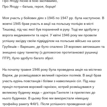
Про Ягоду пісню в бою заспіваймо,
Про Ягоду – батька, героя, борця!
Моя участь у бойових діях з 1945 по 1947 рр. була наступною. В
жовтні 1945 брав участь в акції на польську поліцію в місті
Тишовці, під час якої був поранений в руку. Тоді ми здобули у
ворога медикаменти та харчі. У квітні 1946 року ми провели
успішну засідку своїм підвідділом на польське військо на шосе
Грубешів – Варешин, де було спалено 19 ворожих автомашин та
знищено одну танкетку (з допомогою протитанкової рушниці
ПТР), було здобуто багато зброї.
На початку травня 1946 року була проведена акція на містечко
Варяж, де розміщувався великий гарнізон поляків. В акції брав
участь курінь повстанців і боївки з навколишніх сіл. Під наш
приціл потрапив ворожий гарнізон, котрий розміщувався у
великому будинку жида – доктора Гангеля і в прилеглих до
нього будинках. В цьому бою ми використали німецьку
трофейну ракету ФАУ1. Після успішного проведення цієї