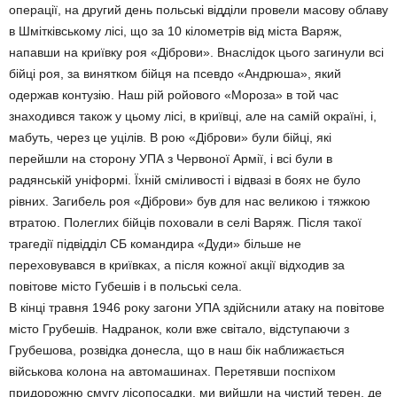
операції, на другий день польські відділи провели масову облаву
в Шмітківському лісі, що за 10 кілометрів від міста Варяж,
напавши на криївку роя «Діброви». Внаслідок цього загинули всі
бійці роя, за винятком бійця на псевдо «Андрюша», який
одержав контузію. Наш рій ройового «Мороза» в той час
знаходився також у цьому лісі, в криївці, але на самій окраїні, і,
мабуть, через це уцілів. В рою «Діброви» були бійці, які
перейшли на сторону УПА з Червоної Армії, і всі були в
радянській уніформі. Їхній сміливості і відвазі в боях не було
рівних. Загибель роя «Діброви» був для нас великою і тяжкою
втратою. Полеглих бійців поховали в селі Варяж. Після такої
трагедії підвідділ СБ командира «Дуди» більше не
переховувався в криївках, а після кожної акції відходив за
повітове місто Губешів і в польські села.
В кінці травня 1946 року загони УПА здійснили атаку на повітове
місто Грубешів. Надранок, коли вже світало, відступаючи з
Грубешова, розвідка донесла, що в наш бік наближається
військова колона на автомашинах. Перетявши поспіхом
придорожню смугу лісопосадки, ми вийшли на чистий терен, де