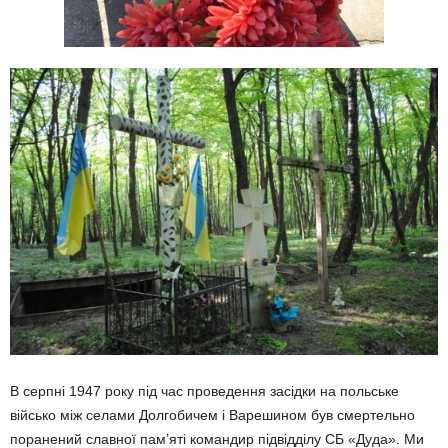
В серпні 1947 року під час проведення засідки на польське
військо між селами Долгобичем і Варешином був смертельно
поранений славної пам’яті командир підвідділу СБ «Дуда». Ми