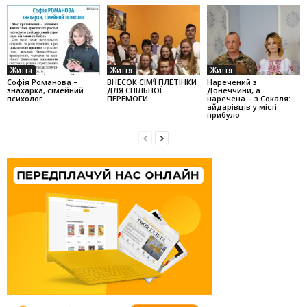
Життя
Життя
Життя
Софія Романова –
ВНЕСОК СІМ’Ї ПЛЕТІНКИ
Наречений з
знахарка, сімейний
ДЛЯ СПІЛЬНОЇ
Донеччини, а
психолог
ПЕРЕМОГИ
наречена – з Сокаля:
айдарівців у місті
прибуло