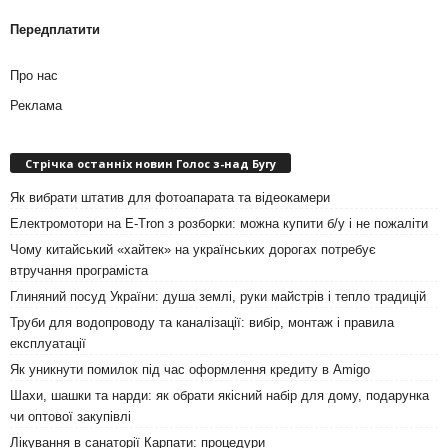
Передплатити
Про нас
Реклама
Стрічка останніх новин Голос з-над Бугу
Як вибрати штатив для фотоапарата та відеокамери
Електромотори на E-Tron з розборки: можна купити б/у і не пожаліти
Чому китайський «хайтек» на українських дорогах потребує
втручання програміста
Глиняний посуд України: душа землі, руки майстрів і тепло традицій
Труби для водопроводу та каналізації: вибір, монтаж і правила
експлуатації
Як уникнути помилок під час оформлення кредиту в Amigo
Шахи, шашки та нарди: як обрати якісний набір для дому, подарунка
чи оптової закупівлі
Лікування в санаторії Карпати: процедури