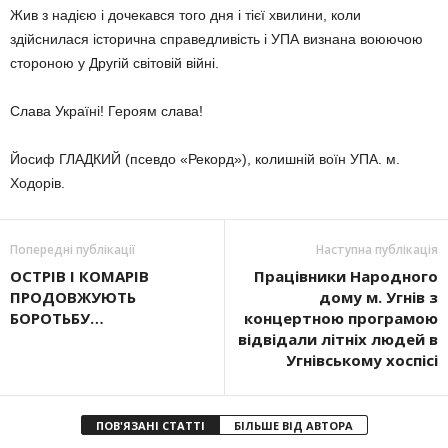
Жив з надією і дочекався того дня і тієї хвилини, коли
здійснилася історична справедливість і УПА визнана воюючою
стороною у Другій світовій війні.
Слава Україні! Героям слава!
Йосиф ГЛАДКИЙ (псевдо «Рекорд»), колишній воїн УПА. м.
Ходорів.
Попередні публікації
Наступна публікація
ОСТРІВ І КОМАРІВ
Працівники Народного
ПРОДОВЖУЮТЬ
дому м. Угнів з
БОРОТЬБУ…
концертною програмою
відвідали літніх людей в
Угнівському хоспісі
ПОВ'ЯЗАНІ СТАТТІ
БІЛЬШЕ ВІД АВТОРА