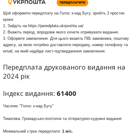
Щоб оформити передплату на Голос з-над Бугу, зробіть 3 простих
кроки:
1. Зайдіть на
https://peredplata.ukrposhta.ua/
.
2. Вкажіть період, впродовж якого хочете отримувати видання.
3. Оформте замовлення. Для цього вкажіть ПІБ замовника, поштову
адресу, за якою потрібно доставляти періодику, номер телефону та
email, на який надійде лист-підтвердження замовлення.
Передплата друкованого видання на
2024 рік
Індекс видання:
61400
Часопис "Голос з-над Бугу"
Тематика: Громадсько-політичні та літературно-художні видання
Мінімальний строк передплати:
1 міс.