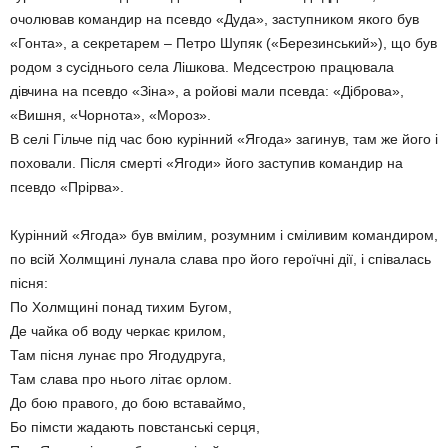
очолював командир на псевдо «Дуда», заступником якого був
«Гонта», а секретарем – Петро Шупяк («Березинський»), що був
родом з сусіднього села Лішкова. Медсестрою працювала
дівчина на псевдо «Зіна», а ройові мали псевда: «Діброва»,
«Вишня, «Чорнота», «Мороз».
В селі Гільче під час бою курінний «Ягода» загинув, там же його і
поховали. Після смерті «Ягоди» його заступив командир на
псевдо «Прірва».
Курінний «Ягода» був вмілим, розумним і сміливим командиром,
по всій Холмщині лунала слава про його героїчні дії, і співалась
пісня:
По Холмщині понад тихим Бугом,
Де чайка об воду черкає крилом,
Там пісня лунає про Ягодудруга,
Там слава про нього літає орлом.
До бою правого, до бою вставаймо,
Бо пімсти жадають повстанські серця,