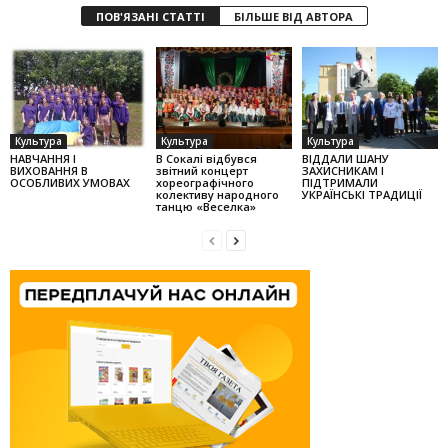
ПОВ'ЯЗАНІ СТАТТІ
БІЛЬШЕ ВІД АВТОРА
Культура
Культура
Культура
НАВЧАННЯ І
В Сокалі відбувся
ВІДДАЛИ ШАНУ
ВИХОВАННЯ В
звітний концерт
ЗАХИСНИКАМ І
ОСОБЛИВИХ УМОВАХ
хореографічного
ПІДТРИМАЛИ
колек­тиву народного
УКРАЇНСЬКІ ТРАДИЦІЇ
танцю «Веселка»