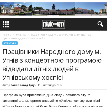
Головна
Культура
Працівники Народного дому м. Угнів з концертною
програмою відвідали літніх людей в...
КУЛЬТУРА
Працівники Народного дому м.
Угнів з концертною програмою
відвідали літніх людей в
Угнівському хоспісі
Автор
Голос з-над Бугу
-
19 Листопада, 2017
Програма була присвячена Дню людей похилого віку. У
виконанні фольклорного ансамблю «Угнівчанка» звучали пісні
«Слава Богу за все», «Ой ти, білая березо», «Покохала дідуся»,