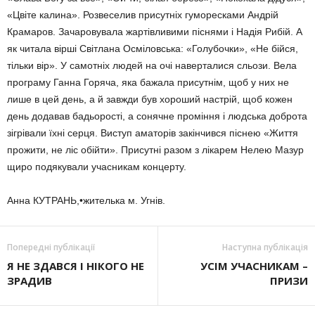
«Цвіте калина». Розвеселив присутніх гуморесками Андрій
Крамаров. Зачаровувала жартівливими піснями і Надія Рибій. А
як читала вірші Світлана Осміловська: «Голубочки», «Не бійся,
тільки вір». У самотніх людей на очі наверталися сльози. Вела
програму Ганна Горяча, яка бажала присутнім, щоб у них не
лише в цей день, а й завжди був хороший настрій, щоб кожен
день додавав бадьорості, а сонячне проміння і людська доброта
зігрівали їхні серця. Виступ аматорів закінчився піснею «Життя
прожити, не ліс обійти». Присутні разом з лікарем Нелею Мазур
щиро подякували учасникам концерту.
Анна КУТРАНЬ,•жителька м. Угнів.
Попередні публікації
Наступна публікація
Я НЕ ЗДАВСЯ І НІКОГО НЕ
УСІМ УЧАСНИКАМ –
ЗРАДИВ
ПРИЗИ