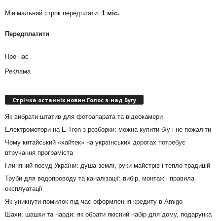
Мінімальний строк передплати:
1 міс.
Передплатити
Про нас
Реклама
Стрічка останніх новин Голос з-над Бугу
Як вибрати штатив для фотоапарата та відеокамери
Електромотори на E-Tron з розборки: можна купити б/у і не пожаліти
Чому китайський «хайтек» на українських дорогах потребує
втручання програміста
Глиняний посуд України: душа землі, руки майстрів і тепло традицій
Труби для водопроводу та каналізації: вибір, монтаж і правила
експлуатації
Як уникнути помилок під час оформлення кредиту в Amigo
Шахи, шашки та нарди: як обрати якісний набір для дому, подарунка